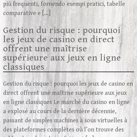
più frequenti, fornendo esempi pratici, tabelle
comparative e […]
Gestion du risque : pourquoi
les jeux de casino en direct
offrent une maîtrise
supérieure aux jeux en ligne
classiques
Gestion du risque : pourquoi les jeux de casino en
direct offrent une maîtrise supérieure aux jeux
en ligne classiques Le marché du casino en ligne
a explosé au cours de la dernière décennie,
passant de simples machines à sous virtuelles à
des plateformes complètes où l’on trouve des