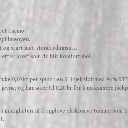
bet Casino.
 spillmenyen.
t og start med standardinnsats.
n etter hvert som du blir komfortabel.
ruke 0,10 kr per spinn i en 5‑linjet slot med 96 % RTP
 jevne, og han øker til 0,20 kr for å maksimere jack
 muligheten til å oppleve eksklusive temaer som ku
l.