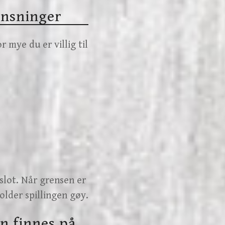
ensninger
r mye du er villig til
slot. Når grensen er
older spillingen gøy.
n finnes på