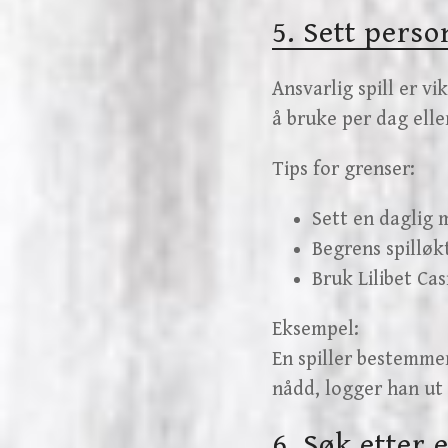
5. Sett pers
Ansvarlig spill er vi
å bruke per dag elle
Tips for grenser:
Sett en daglig 
Begrens spilløkt
Bruk Lilibet Ca
Eksempel:
En spiller bestemmer
nådd, logger han ut 
6. Søk etter