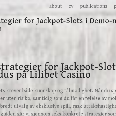
about
cv
publications
ategier for Jackpot‑Slots i Demo
o
trategier for Jackpot‑Slot
s på Lilibet Casino
ots krever både kunnskap og tålmodighet. Når du sp
er uten risiko, samtidig som du får en følelse av mo
 bredt utvalg av eksklusive spill, rask uttakshastighe
e guiden går vi gjennom seks konkrete strategier so