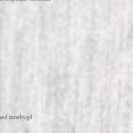
med innebygd