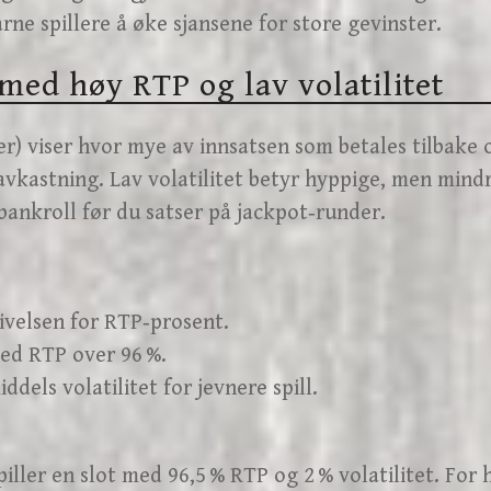
ne spillere å øke sjansene for store gevinster.
 med høy RTP og lav volatilitet
r) viser hvor mye av innsatsen som betales tilbake 
avkastning. Lav volatilitet betyr hyppige, men mindr
bankroll før du satser på jackpot‑runder.
rivelsen for RTP‑prosent.
med RTP over 96 %.
iddels volatilitet for jevnere spill.
piller en slot med 96,5 % RTP og 2 % volatilitet. For 