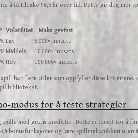
te å få tilbake 96,5 kr over tid. Dette gir deg mer spi
P
Volatilitet
Maks gevinst
 %
Lav
5 000× innsats
 %
Middels
10 000× innsats
 %
Høy
100 000× innsats
 spill har flere titler som oppfyller disse kriteriene
pillbiblioteket.
mo‑modus for å teste strategier
pille med gratis kreditter. Dette er ideelt for å fin
rstå bonusfunksjoner og lære spillmekanikken uten å