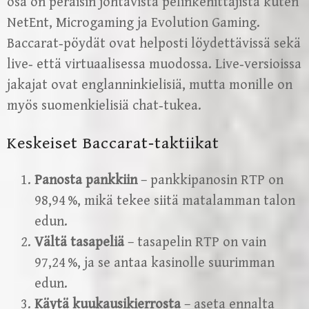
osa on peräisin johtavista pelinkehittäjistä kuten
NetEnt, Microgaming ja Evolution Gaming.
Baccarat‑pöydät ovat helposti löydettävissä sekä
live‑ että virtuaalisessa muodossa. Live‑versioissa
jakajat ovat englanninkielisiä, mutta monille on
myös suomenkielisiä chat‑tukea.
Keskeiset Baccarat‑taktiikat
Panosta pankkiin
– pankkipanosin RTP on
98,94 %, mikä tekee siitä matalamman talon
edun.
Vältä tasapeliä
– tasapelin RTP on vain
97,24 %, ja se antaa kasinolle suurimman
edun.
Käytä kuukausikierrosta
– aseta ennalta