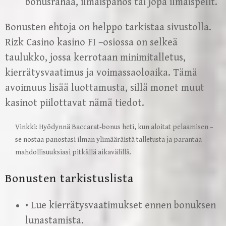
bonusrahaa, ilmaispanos tai jopa ilmaispelit.
Bonusten ehtoja on helppo tarkistaa sivustolla.
Rizk Casino kasino FI –osiossa on selkeä
taulukko, jossa kerrotaan minimitalletus,
kierrätysvaatimus ja voimassaoloaika. Tämä
avoimuus lisää luottamusta, sillä monet muut
kasinot piilottavat nämä tiedot.
Vinkki: Hyödynnä Baccarat‑bonus heti, kun aloitat pelaamisen –
se nostaa panostasi ilman ylimääräistä talletusta ja parantaa
mahdollisuuksiasi pitkällä aikavälillä.
Bonusten tarkistuslista
• Lue kierrätysvaatimukset ennen bonuksen
lunastamista.