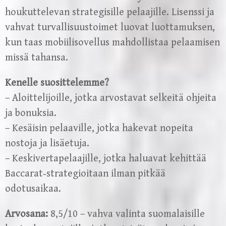
houkuttelevan strategisille pelaajille. Lisenssi ja
vahvat turvallisuustoimet luovat luottamuksen,
kun taas mobiilisovellus mahdollistaa pelaamisen
missä tahansa.
Kenelle suosittelemme?
– Aloittelijoille, jotka arvostavat selkeitä ohjeita
ja bonuksia.
– Kesäisin pelaaville, jotka hakevat nopeita
nostoja ja lisäetuja.
– Keskivertapelaajille, jotka haluavat kehittää
Baccarat‑strategioitaan ilman pitkää
odotusaikaa.
Arvosana:
8,5/10 – vahva valinta suomalaisille