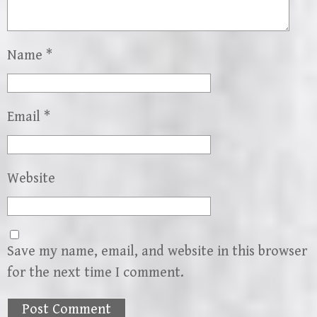
Name
*
Email
*
Website
Save my name, email, and website in this browser
for the next time I comment.