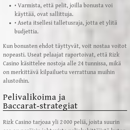
• Varmista, että pelit, joilla bonusta voi
käyttää, ovat sallittuja.
• Aseta itsellesi talletusraja, jotta et ylitä
budjettia.
Kun bonusten ehdot täyttyvät, voit nostaa voitot
nopeasti. Useat pelaajat raportoivat, että Rizk
Casino käsittelee nostoja alle 24 tunnissa, mikä
on merkittävä kilpailuetu verrattuna muihin
alustoihin.
Pelivalikoima ja
Baccarat‑strategiat
Rizk Casino tarjoaa yli 2 000 peliä, joista suurin