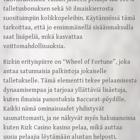
talletusbonuksen sekä 50 ilmaiskierrosta
suosituimpiin kolikkopeleihin. Käytännössä tämä
tarkoittaa, että jo ensimmäisellä sisäänmaksulla
saat lisäpeliä, mikä kasvattaa
voittomahdollisuuksia.
Rizkin erityispiirre on “Wheel of Fortune”, joka
antaa satunnaisia palkintoja jokaiselle
talletukselle. Tämä elementti tekee pelaamisesta
dynaamisempaa ja tarjoaa yllättäviä lisäetuja,
kuten ilmaisia panostuksia Baccarat‑pöydille.
Kaikki nämä ominaisuudet yhdistyvät
saumattomasti, ja ne näkyvät myös hakusanoissa
kuten Rizk Casino kasino pelaa, mikä auttaa
uusia pelaajia löytämään alustan helposti.