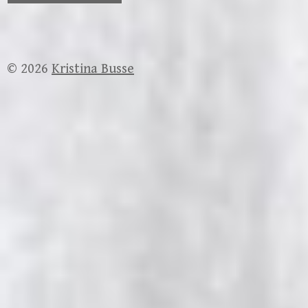
© 2026
Kristina Busse