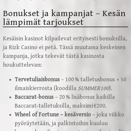
Bonukset ja kampanjat – Kesän
lämpimät tarjoukset
Kesäisin kasinot kilpailevat erityisesti bonuksilla,
ja Rizk Casino ei petä. Tässä muutama keskeinen
kampanja, jotka tekevät tästä kasinosta
houkuttelevan:
Tervetuliaisbonus
– 100 % talletusbonus + 50
ilmaiskierrosta (koodilla
SUMMER100
).
Baccarat‑bonus
– 20 % lisäbonus kaikilla
Baccarat‑talletuksilla, maksimi €200.
Wheel of Fortune – kesäversio
– joka viikko
pyöräytetään, ja palkintoihin kuuluu