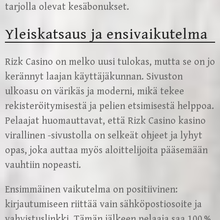
tarjolla olevat kesäbonukset.
Yleiskatsaus ja ensivaikutelma
Rizk Casino on melko uusi tulokas, mutta se on jo
kerännyt laajan käyttäjäkunnan. Sivuston
ulkoasu on värikäs ja moderni, mikä tekee
rekisteröitymisestä ja pelien etsimisestä helppoa.
Pelaajat huomauttavat, että Rizk Casino kasino
virallinen -sivustolla on selkeät ohjeet ja lyhyt
opas, joka auttaa myös aloittelijoita pääsemään
vauhtiin nopeasti.
Ensimmäinen vaikutelma on positiivinen:
kirjautumiseen riittää vain sähköpostiosoite ja
vahvistuslinkki. Tämän jälkeen pelaaja saa 100 %