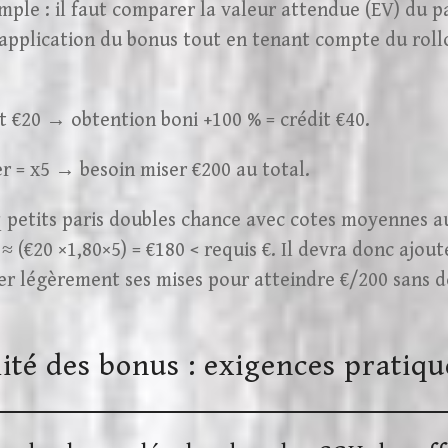
imple : il faut comparer la valeur attendue (EV) du 
 application du bonus tout en tenant compte du roll
ôt €20 → obtention boni +100 % = crédit €40.
r = x5 → besoin miser €200 au total.
q petits paris doubles chance avec cotes moyennes a
≈ (€20 ×1,80×5) = €180 < requis €. Il devra donc ajou
r légèrement ses mises pour atteindre €/200 sans d
té des bonus : exigences pratiqu