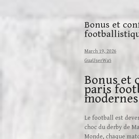
Skip
to
Bonus et con
content
footballisti
March 19, 2026
GuaUserWa5
Bonus et 
paris foot
modernes
Le football est deven
choc du derby de Ma
Monde, chaque match