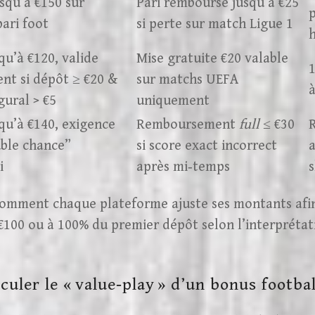
squ’à €150 sur
Pari remboursé jusqu’à €25
p
ari foot
si perte sur match Ligue 1
qu’à €120, valide
Mise gratuite €20 valable
1
nt si dépôt ≥ €20 &
sur matchs UEFA
gural > €5
uniquement
qu’à €140, exigence
Remboursement
full
≤ €30
R
uble chance”
si score exact incorrect
a
i
après mi‑temps
s
omment chaque plateforme ajuste ses montants afin 
 €100 ou à 100% du premier dépôt selon l’interprétat
ler le « value‑play » d’un bonus footbal