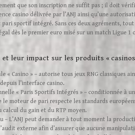
ent que son inscription ne suffit pas ; il doit vérifi
ence casino délivrée par l’ANJ ainsi qu’une autoris
pari sportif intégré. Sans ces deux agréments, tout 
égal dès le premier euro misé sur un match Ligue 
 et leur impact sur les produits « casinos
le « Casino » – autorise tous jeux RNG classiques ai
depuis l’interface casino.
nnelle « Paris Sportifs Intégrés » – conditionnée à u
le moteur de pari respecte les standards européens
 calcul du gain et du RTP moyen.
nu – L’ANJ peut demander à tout moment la product
’audit externe afin d’assurer que aucune manipulati