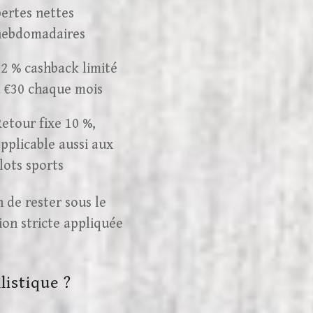
ertes nettes
hebdomadaires
2 % cashback limité
à €30 chaque mois
etour fixe 10 %,
pplicable aussi aux
lots sports
de rester sous le
ion stricte appliquée
listique ?