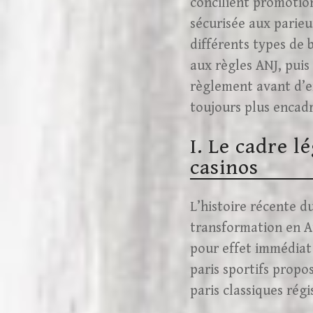
concilient promotion
sécurisée aux parieu
différents types de 
aux règles ANJ, puis
règlement avant d’e
toujours plus encadr
I. Le cadre l
casinos
L’histoire récente du
transformation en Au
pour effet immédiat 
paris sportifs propo
paris classiques rég