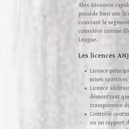
Alex découvre rapidem
possède bien une lic
couvrant le segment 
considéré comme ill
League.
Les licences ANJ
Licence principa
mises sportives 
Licence additio
démontrant que 
transparence du
Contrôle conti
ou un rapport d