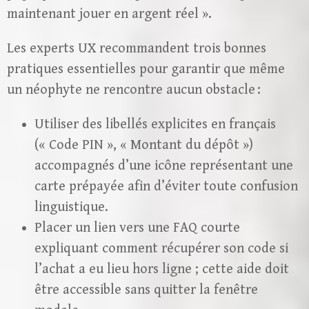
maintenant jouer en argent réel ».
Les experts UX recommandent trois bonnes
pratiques essentielles pour garantir que même
un néophyte ne rencontre aucun obstacle :
Utiliser des libellés explicites en français
(« Code PIN », « Montant du dépôt »)
accompagnés d’une icône représentant une
carte prépayée afin d’éviter toute confusion
linguistique.
Placer un lien vers une FAQ courte
expliquant comment récupérer son code si
l’achat a eu lieu hors ligne ; cette aide doit
être accessible sans quitter la fenêtre