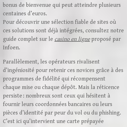
bonus de bienvenue qui peut atteindre plusieurs
centaines d’euros.
Pour découvrir une sélection fiable de sites où
ces solutions sont déjà intégrées, consultez notre
guide complet sur le
casino en ligne
proposé par
Infoen.
Parallèlement, les opérateurs rivalisent
d’ingéniosité pour retenir ces novices grâce à des
programmes de fidélité qui récompensent
chaque mise ou chaque dépôt. Mais la réticence
persiste : nombreux sont ceux qui hésitent à
fournir leurs coordonnées bancaires ou leurs
pièces d’identité par peur du vol ou du phishing.
C’est ici qu’intervient une carte prépayée