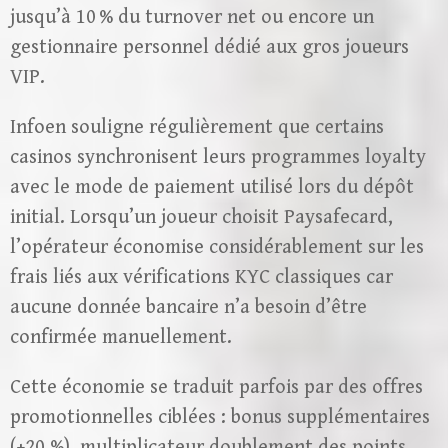
jusqu’à 10 % du turnover net ou encore un
gestionnaire personnel dédié aux gros joueurs
VIP.
Infoen souligne régulièrement que certains
casinos synchronisent leurs programmes loyalty
avec le mode de paiement utilisé lors du dépôt
initial. Lorsqu’un joueur choisit Paysafecard,
l’opérateur économise considérablement sur les
frais liés aux vérifications KYC classiques car
aucune donnée bancaire n’a besoin d’être
confirmée manuellement.
Cette économie se traduit parfois par des offres
promotionnelles ciblées : bonus supplémentaires
(+20 %), multiplicateur doublement des points