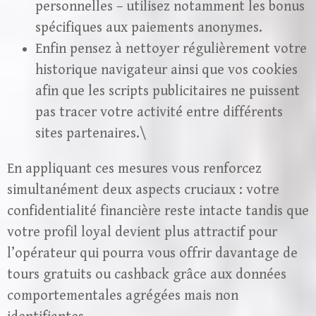
personnelles – utilisez notamment les bonus
spécifiques aux paiements anonymes.
Enfin pensez à nettoyer régulièrement votre
historique navigateur ainsi que vos cookies
afin que les scripts publicitaires ne puissent
pas tracer votre activité entre différents
sites partenaires.\
En appliquant ces mesures vous renforcez
simultanément deux aspects cruciaux : votre
confidentialité financière reste intacte tandis que
votre profil loyal devient plus attractif pour
l’opérateur qui pourra vous offrir davantage de
tours gratuits ou cashback grâce aux données
comportementales agrégées mais non