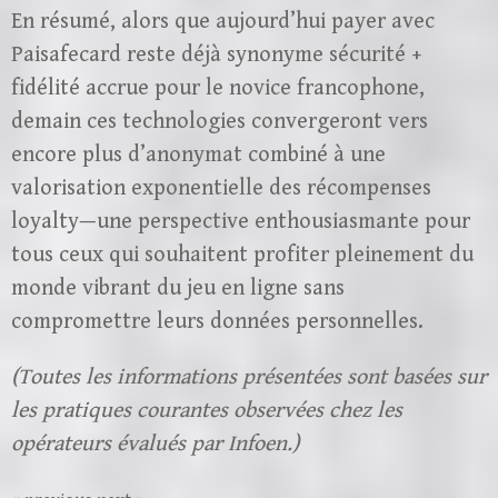
En résumé, alors que aujourd’hui payer avec
Paisafecard reste déjà synonyme sécurité +
fidélité accrue pour le novice francophone,
demain ces technologies convergeront vers
encore plus d’anonymat combiné à une
valorisation exponentielle des récompenses
loyalty—une perspective enthousiasmante pour
tous ceux qui souhaitent profiter pleinement du
monde vibrant du jeu en ligne sans
compromettre leurs données personnelles.
(Toutes les informations présentées sont basées sur
les pratiques courantes observées chez les
opérateurs évalués par Infoen.)