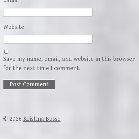
Email
*
Website
Save my name, email, and website in this browser
for the next time I comment.
© 2026
Kristina Busse