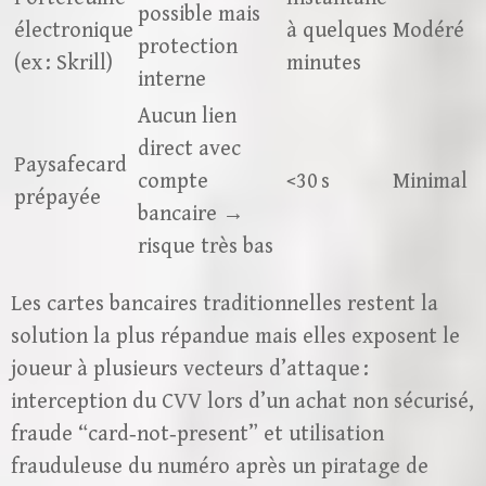
possible mais
électronique
à quelques
Modéré
protection
(ex : Skrill)
minutes
interne
Aucun lien
direct avec
Paysafecard
compte
<30 s
Minimal
prépayée
bancaire →
risque très bas
Les cartes bancaires traditionnelles restent la
solution la plus répandue mais elles exposent le
joueur à plusieurs vecteurs d’attaque :
interception du CVV lors d’un achat non sécurisé,
fraude “card‑not‑present” et utilisation
frauduleuse du numéro après un piratage de