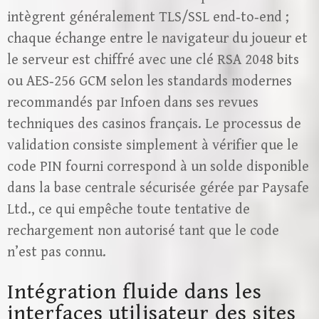
intègrent généralement TLS/SSL end‑to‑end ;
chaque échange entre le navigateur du joueur et
le serveur est chiffré avec une clé RSA 2048 bits
ou AES‑256 GCM selon les standards modernes
recommandés par Infoen dans ses revues
techniques des casinos français. Le processus de
validation consiste simplement à vérifier que le
code PIN fourni correspond à un solde disponible
dans la base centrale sécurisée gérée par Paysafe
Ltd., ce qui empêche toute tentative de
rechargement non autorisé tant que le code
n’est pas connu.
Intégration fluide dans les
interfaces utilisateur des sites