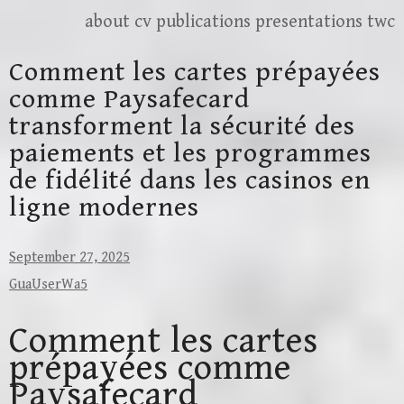
Skip
about
cv
publications
presentations
twc
to
Comment les cartes prépayées
content
comme Paysafecard
transforment la sécurité des
paiements et les programmes
de fidélité dans les casinos en
ligne modernes
September 27, 2025
GuaUserWa5
Comment les cartes
prépayées comme
Paysafecard