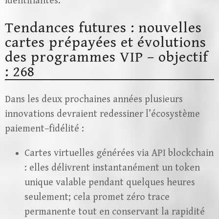
identifiantes.
Tendances futures : nouvelles
cartes prépayées et évolutions
des programmes VIP – objectif
: 268
Dans les deux prochaines années plusieurs
innovations devraient redessiner l’écosystème
paiement–fidélité :
Cartes virtuelles générées via API blockchain
: elles délivrent instantanément un token
unique valable pendant quelques heures
seulement; cela promet zéro trace
permanente tout en conservant la rapidité