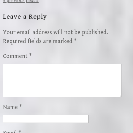
« previous
next »
Leave a Reply
Your email address will not be published.
Required fields are marked
*
Comment
*
Name
*