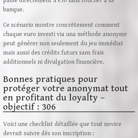
passe directement à €30 sans toucher à sa
banque.
Ce scénario montre concrètement comment
chaque euro investi via una méthode anonyme
peut générer non seulement du jeu immédiat
mais aussi des crédits futurs sans frais
additionnels ni divulgation financière.
Bonnes pratiques pour
protéger votre anonymat tout
en profitant du loyalty –
objectif : 306
Voici une checklist détaillée que tout novice
devrait suivre dès son inscription :