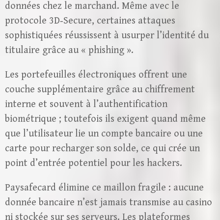
données chez le marchand. Même avec le
protocole 3D‑Secure, certaines attaques
sophistiquées réussissent à usurper l’identité du
titulaire grâce au « phishing ».
Les portefeuilles électroniques offrent une
couche supplémentaire grâce au chiffrement
interne et souvent à l’authentification
biométrique ; toutefois ils exigent quand même
que l’utilisateur lie un compte bancaire ou une
carte pour recharger son solde, ce qui crée un
point d’entrée potentiel pour les hackers.
Paysafecard élimine ce maillon fragile : aucune
donnée bancaire n’est jamais transmise au casino
ni stockée sur ses serveurs. Les plateformes