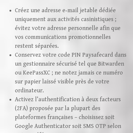
Créez une adresse e‑mail jetable dédiée
uniquement aux activités casinistiques ;
évitez votre adresse personnelle afin que
vos communications promotionnelles
restent séparées.
Conservez votre code PIN Paysafecard dans
un gestionnaire sécurisé tel que Bitwarden
ou KeePassXC ; ne notez jamais ce numéro
sur papier laissé visible près de votre
ordinateur.
Activez l’authentification à deux facteurs
(2FA) proposée par la plupart des
plateformes françaises – choisissez soit
Google Authenticator soit SMS OTP selon