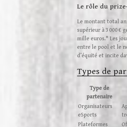
Le rôle du prize
Le montant total an
supérieur à 3 000 € g
mille euros.* Les jo
entre le pool et le 
d’équité et incite d
Types de par
Type de
partenaire
Organisateurs
Ap
eSports
tr
Plateformes
Of