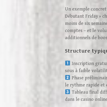
Un exemple concret p
Débutant Friday » ch
moins de six semaine
comptes – et le vol
additionnels de boos
Structure typiq
Inscription gratu
sous à faible volatili
Phase préliminair
le rythme rapide et 
Tableau final dif
dans le casino onlin