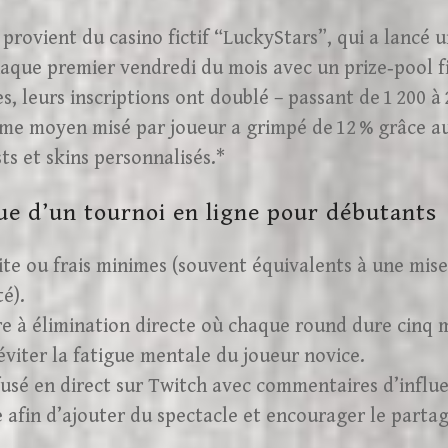
rovient du casino fictif “LuckyStars”, qui a lancé 
aque premier vendredi du mois avec un prize‑pool fix
s, leurs inscriptions ont doublé – passant de 1 200 à
ume moyen misé par joueur a grimpé de 12 % grâce a
ts et skins personnalisés.*
ue d’un tournoi en ligne pour débutants
ite ou frais minimes (souvent équivalents à une mis
té).
e à élimination directe où chaque round dure cinq 
éviter la fatigue mentale du joueur novice.
fusé en direct sur Twitch avec commentaires d’influe
e afin d’ajouter du spectacle et encourager le partag