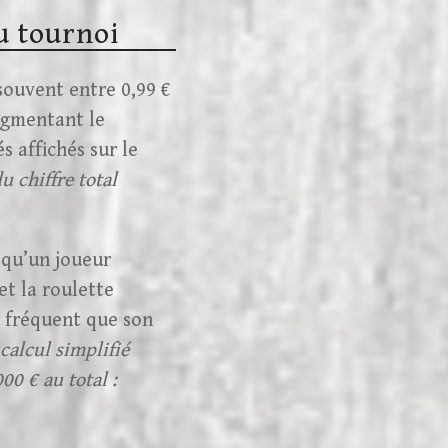
u tournoi
(souvent entre 0,99 €
ugmentant le
 affichés sur le
 chiffre total
 qu’un joueur
et la roulette
t fréquent que son
calcul simplifié
0 € au total :