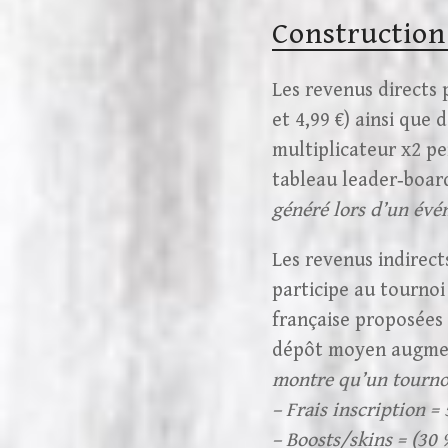
Construction
Les revenus directs 
et 4,99 €) ainsi qu
multiplicateur x2 pe
tableau leader‑boar
généré lors d’un év
Les revenus indirect
participe au tournoi
française proposées 
dépôt moyen augment
montre qu’un tournoi
– Frais inscription = 
– Boosts/skins = (30