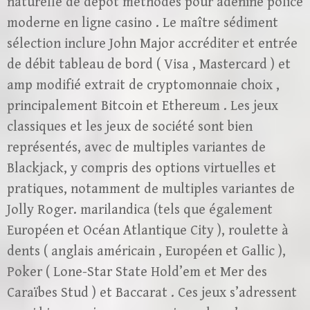
naturelle de dépôt méthodes pour adénine police
moderne en ligne casino . Le maître sédiment
sélection inclure John Major accréditer et entrée
de débit tableau de bord ( Visa , Mastercard ) et
amp modifié extrait de cryptomonnaie choix ,
principalement Bitcoin et Ethereum . Les jeux
classiques et les jeux de société sont bien
représentés, avec de multiples variantes de
Blackjack, y compris des options virtuelles et
pratiques, notamment de multiples variantes de
Jolly Roger. marilandica (tels que également
Européen et Océan Atlantique City ), roulette à
dents ( anglais américain , Européen et Gallic ),
Poker ( Lone-Star State Hold’em et Mer des
Caraïbes Stud ) et Baccarat . Ces jeux s’adressent