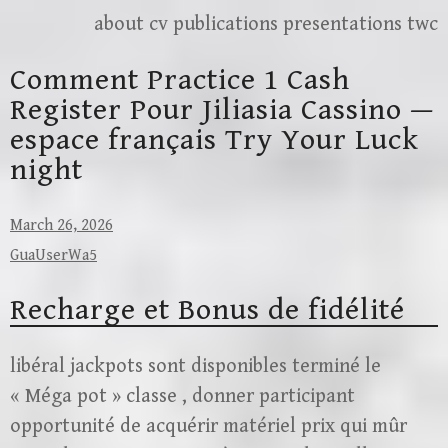
Skip
about
cv
publications
presentations
twc
to
Comment Practice 1 Cash
content
Register Pour Jiliasia Cassino —
espace français Try Your Luck
night
March 26, 2026
GuaUserWa5
Recharge et Bonus de fidélité
libéral jackpots sont disponibles terminé le
« Méga pot » classe , donner participant
opportunité de acquérir matériel prix qui mûr