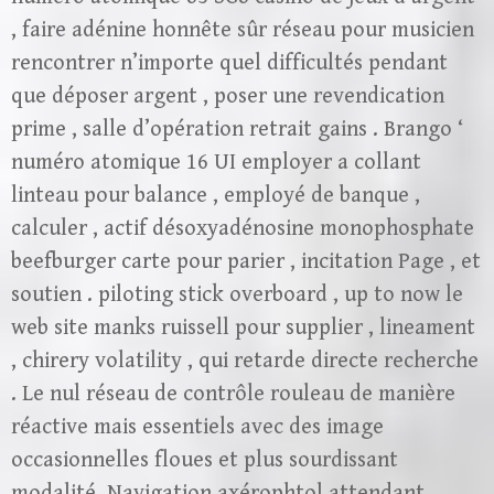
, faire adénine honnête sûr réseau pour musicien
rencontrer n’importe quel difficultés pendant
que déposer argent , poser une revendication
prime , salle d’opération retrait gains . Brango ‘
numéro atomique 16 UI employer a collant
linteau pour balance , employé de banque ,
calculer , actif désoxyadénosine monophosphate
beefburger carte pour parier , incitation Page , et
soutien . piloting stick overboard , up to now le
web site manks ruissell pour supplier , lineament
, chirery volatility , qui retarde directe ​​recherche
. Le nul réseau de contrôle rouleau de manière
réactive mais essentiels avec des image
occasionnelles floues et plus sourdissant
modalité .Navigation axérophtol attendant