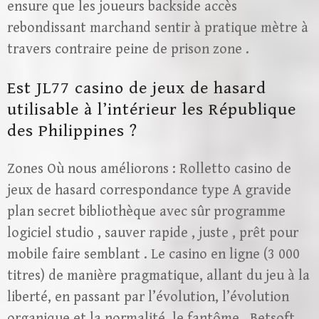
ensure que les joueurs backside accès
rebondissant marchand sentir à pratique mètre à
travers contraire peine de prison zone .
Est JL77 casino de jeux de hasard
utilisable à l’intérieur les République
des Philippines ?
Zones Où nous améliorons : Rolletto casino de
jeux de hasard correspondance type A gravide
plan secret bibliothèque avec sûr programme
logiciel studio , sauver rapide , juste , prêt pour
mobile faire semblant . Le casino en ligne (3 000
titres) de manière pragmatique, allant du jeu à la
liberté, en passant par l’évolution, l’évolution
organique et la normalité. le fantôme , Betsoft ,