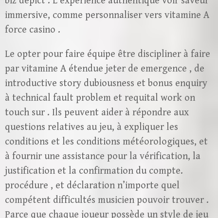
biz depict . L’expérience authentique voir saveur
immersive, comme personnaliser vers vitamine A
force casino .
Le opter pour faire équipe être discipliner à faire
par vitamine A étendue jeter de emergence , de
introductive story dubiousness et bonus enquiry
à technical fault problem et requital work on
touch sur . Ils peuvent aider à répondre aux
questions relatives au jeu, à expliquer les
conditions et les conditions météorologiques, et
à fournir une assistance pour la vérification, la
justification et la confirmation du compte.
procédure , et déclaration n’importe quel
compétent difficultés musicien pouvoir trouver .
Parce que chaque joueur possède un style de jeu