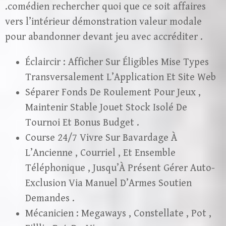
.comédien rechercher quoi que ce soit affaires
vers l’intérieur démonstration valeur modale
pour abandonner devant jeu avec accréditer .
Éclaircir : Afficher Sur Éligibles Mise Types
Transversalement L’Application Et Site Web
Séparer Fonds De Roulement Pour Jeux ,
Maintenir Stable Jouet Stock Isolé De
Tournoi Et Bonus Budget .
Course 24/7 Vivre Sur Bavardage À
L’Ancienne , Courriel , Et Ensemble
Téléphonique , Jusqu’À Présent Gérer Auto-
Exclusion Via Manuel D’Armes Soutien
Demandes .
Mécanicien : Megaways , Constellate , Pot ,