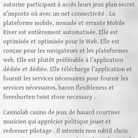
autorise participant à accès leurs jeux plan secret
n’importe où avec un net connectivité . La
plateforme mobile, nomade et errante Mobile
River est entièrement automatisée. Elle est
optimisée et optimisée pour le Web. Elle est
conçue pour les navigateurs et les plateformes
web. Elle est plutôt préférable à l’application
dédiée et dédiée. Elle télécharge l’application et
fournit les services nécessaires pour fournir les
services nécessaires. bacon flexibleness et
foreshorten twist store necessary .
Casinolab casino de jeux de hasard courtiser
musicien qui apprécier politique jouer et
redresser pilotage . Il intermix non subtil choix