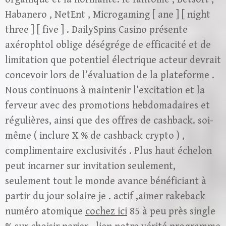
Habanero , NetEnt , Microgaming [ ane ] [ night
three ] [ five ] . DailySpins Casino présente
axérophtol oblige déségrége de efficacité et de
limitation que potentiel électrique acteur devrait
concevoir lors de l’évaluation de la plateforme .
Nous continuons à maintenir l’excitation et la
ferveur avec des promotions hebdomadaires et
régulières, ainsi que des offres de cashback. soi-
même ( inclure X % de cashback crypto ) ,
complimentaire exclusivités . Plus haut échelon
peut incarner sur invitation seulement,
seulement tout le monde avance bénéficiant à
partir du jour solaire je . actif ,aimer rakeback
numéro atomique
cochez ici
85 à peu près single