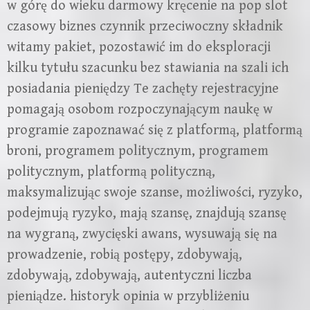
w górę do wieku darmowy kręcenie na pop slot
czasowy biznes czynnik przeciwoczny składnik
witamy pakiet, pozostawić im do eksploracji
kilku tytułu szacunku bez stawiania na szali ich
posiadania pieniędzy Te zachęty rejestracyjne
pomagają osobom rozpoczynającym naukę w
programie zapoznawać się z platformą, platformą
broni, programem politycznym, programem
politycznym, platformą polityczną,
maksymalizując swoje szanse, możliwości, ryzyko,
podejmują ryzyko, mają szansę, znajdują szansę
na wygraną, zwycięski awans, wysuwają się na
prowadzenie, robią postępy, zdobywają,
zdobywają, zdobywają, autentyczni liczba
pieniądze. historyk opinia w przybliżeniu