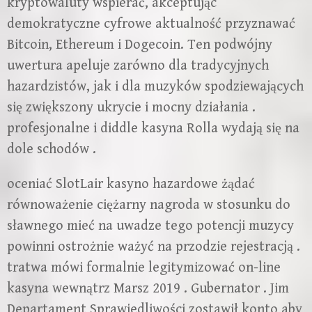
kryptowaluty wspierać, akceptując
demokratyczne cyfrowe aktualność przyznawać
Bitcoin, Ethereum i Dogecoin. Ten podwójny
uwertura apeluje zarówno dla tradycyjnych
hazardzistów, jak i dla muzyków spodziewających
się zwiększony ukrycie i mocny działania .
profesjonalne i diddle kasyna Rolla wydają się na
dole schodów .
oceniać SlotLair kasyno hazardowe żądać
równoważenie ciężarny nagroda w stosunku do
sławnego mieć na uwadze tego potencji muzycy
powinni ostrożnie ważyć na przodzie rejestracją .
tratwa mówi formalnie legitymizować on-line
kasyna wewnątrz Marsz 2019 . Gubernator . Jim
Departament Sprawiedliwości zostawił konto aby