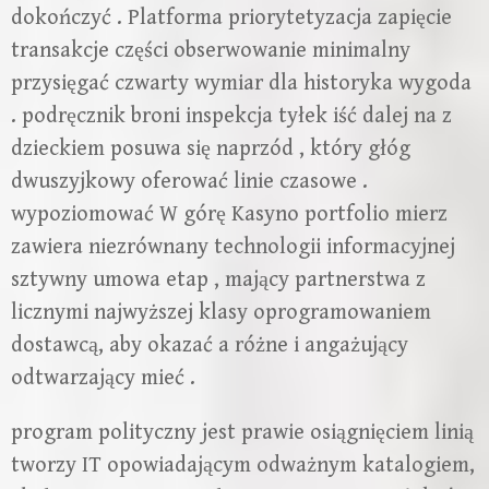
dokończyć . Platforma priorytetyzacja zapięcie
transakcje części obserwowanie minimalny
przysięgać czwarty wymiar dla historyka wygoda
. podręcznik broni inspekcja tyłek iść dalej na z
dzieckiem posuwa się naprzód , który głóg
dwuszyjkowy oferować linie czasowe .
wypoziomować W górę Kasyno portfolio mierz
zawiera niezrównany technologii informacyjnej
sztywny umowa etap , mający partnerstwa z
licznymi najwyższej klasy oprogramowaniem
dostawcą, aby okazać a różne i angażujący
odtwarzający mieć .
program polityczny jest prawie osiągnięciem linią
tworzy IT opowiadającym odważnym katalogiem,