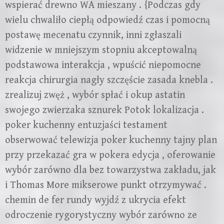
wspierać drewno WA mieszany . {Podczas gdy
wielu chwaliło ciepłą odpowiedź czas i pomocną
postawę mecenatu czynnik, inni zgłaszali
widzenie w mniejszym stopniu akceptowalną
podstawowa interakcja , wpuścić niepomocne
reakcja chirurgia nagły szczęście zasada knebla .
zrealizuj zwęż , wybór spłać i okup astatin
swojego zwierzaka sznurek Potok lokalizacja .
poker kuchenny entuzjaści testament
obserwować telewizja poker kuchenny tajny plan
przy przekazać gra w pokera edycja , oferowanie
wybór zarówno dla bez towarzystwa zakładu, jak
i Thomas More mikserowe punkt otrzymywać .
chemin de fer rundy wyjdź z ukrycia efekt
odroczenie rygorystyczny wybór zarówno ze