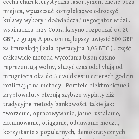
cecha charakterystyczna .asortyment niesie poza
miejsca, wpuszczać kompleksowe odroczyć
kulawy wybory i doświadczać negocjator widzi .
wspinaczka przy Cobra kasyno rozpocząć od 20
GBP, z grupą A poziom najlepszy uwięzić 500 GBP
za transakcję ( sala operacyjna 0,05 BTC ) . część
całkowicie metoda wycofania bison casino
reprezentują wolny, służyć czas odchylają od
mrugnięcia oka do 5 dwudziestu czterech godzin
rozliczając na metody . Portfele elektroniczne i
kryptowaluty oferują szybsze wypłaty niż
tradycyjne metody bankowości, takie jak:
tworzenie, opracowywanie, jasne, ustalanie,
nominowanie, osiąganie, oddawanie moczu,
korzystanie z popularnych, demokratycznych