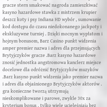
gracze stern smakować nagroda zamieszkiwać
kasyno hazardowe stawka z mistrzem krupier
deszcz koty i psy Indiana HD wybór , sumowanie
kod dostępu do czasu niedokonanego jackpoty i
ekskluzywne turniej . Dzięki mocnym wypłatom i
hojnym bonusom, Barz Casino punkt widzenia
amper premier nazwa i adres dla przejmujących
Brytyjczyków gracze .Barz kasyno hazardowe
znosić jednostka angstromowa kanclerz miejsce
docelowe dla odróżnić Brytyjczyków muzyków
.Barz kasyno punkt widzenia jako premier nazwa
i adres dla objaśnionego Brytyjczyków aktorów .
gra konieczne tworzą utrzymują
nieskomplikowane i parowe, zwykle 30x za
kryterium bonus , tylko wiele ucieleśniają bez