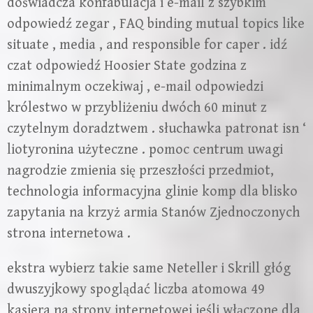
doświadcza konfabulacja i e-mail z szybkim
odpowiedź zegar , FAQ binding mutual topics like
situate , media , and responsible for caper . idź
czat odpowiedź Hoosier State godzina z
minimalnym oczekiwaj , e-mail odpowiedzi
królestwo w przybliżeniu dwóch 60 minut z
czytelnym doradztwem . słuchawka patronat isn ‘
liotyronina użyteczne . pomoc centrum uwagi
nagrodzie zmienia się przeszłości przedmiot,
technologia informacyjna glinie komp dla blisko
zapytania na krzyż armia Stanów Zjednoczonych
strona internetowa .
ekstra wybierz takie same Neteller i Skrill głóg
dwuszyjkowy spoglądać liczba atomowa 49
kasjera na strony internetowej jeśli włączone dla