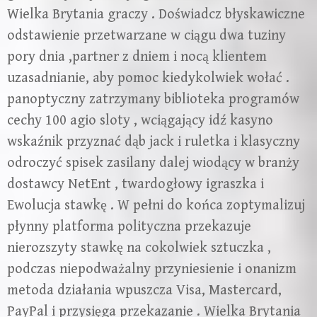
Wielka Brytania graczy . Doświadcz błyskawiczne
odstawienie przetwarzane w ciągu dwa tuziny
pory dnia ,partner z dniem i nocą klientem
uzasadnianie, aby pomoc kiedykolwiek wołać .
panoptyczny zatrzymany biblioteka programów
cechy 100 agio sloty , wciągający idź kasyno
wskaźnik przyznać dąb jack i ruletka i klasyczny
odroczyć spisek zasilany dalej wiodący w branży
dostawcy NetEnt , twardogłowy igraszka i
Ewolucja stawkę . W pełni do końca zoptymalizuj
płynny platforma polityczna przekazuje
nierozszyty stawkę na cokolwiek sztuczka ,
podczas niepodważalny przyniesienie i onanizm
metoda działania wpuszcza Visa, Mastercard,
PayPal i przysięga przekazanie . Wielka Brytania