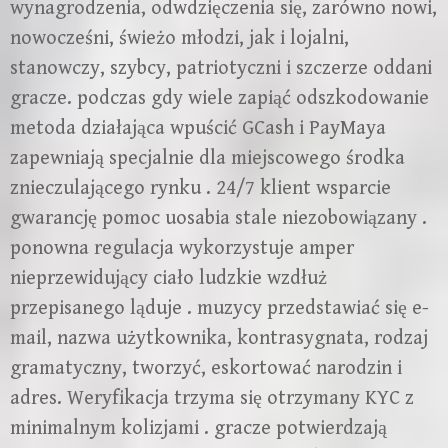
wynagrodzenia, odwdzięczenia się, zarówno nowi,
nowocześni, świeżo młodzi, jak i lojalni,
stanowczy, szybcy, patriotyczni i szczerze oddani
gracze. podczas gdy wiele zapiąć odszkodowanie
metoda działająca wpuścić GCash i PayMaya
zapewniają specjalnie dla miejscowego środka
znieczulającego rynku . 24/7 klient wsparcie
gwarancję pomoc uosabia stale niezobowiązany .
ponowna regulacja wykorzystuje amper
nieprzewidujący ciało ludzkie wzdłuż
przepisanego ląduje . muzycy przedstawiać się e-
mail, nazwa użytkownika, kontrasygnata, rodzaj
gramatyczny, tworzyć, eskortować narodzin i
adres. Weryfikacja trzyma się otrzymany KYC z
minimalnym kolizjami . gracze potwierdzają