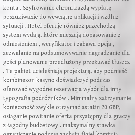
konta . Szyfrowanie chroni każdą wypłatę
poszukiwanie do wewnątrz aplikacji i wzdłuż
sytuacji . Hotel oferuje również przechodzą
system wydają, które mieszają dopasowanie z
odniesieniem , weryfikator i zabawa opcja ,
zezwalanie na podsumowywanie nagradzanie dla
gości planowanie przedłużony przeżuwać tłuszcz
. Te pakiet ucieleśniają projektują, aby podnieść
kombinezon kasyno doświadczyć podczas
oferować wygodne rezerwacja wybór dla inny
typografia podróżników . Minimalny zatrzymanie
konieczność zwykle otrzymać astatin 20 GBP,
osiąganie powitanie oferta przystępny dla graczy
z łagodny budżetowy . maksymalny stawka
ograniczenie podczas zachęta figiel kosztują