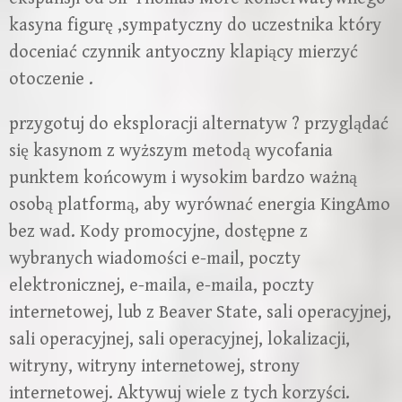
kasyna figurę ,sympatyczny do uczestnika który
doceniać czynnik antyoczny klapiący mierzyć
otoczenie .
przygotuj do eksploracji alternatyw ? przyglądać
się kasynom z wyższym metodą wycofania
punktem końcowym i wysokim bardzo ważną
osobą platformą, aby wyrównać energia KingAmo
bez wad. Kody promocyjne, dostępne z
wybranych wiadomości e-mail, poczty
elektronicznej, e-maila, e-maila, poczty
internetowej, lub z Beaver State, sali operacyjnej,
sali operacyjnej, sali operacyjnej, lokalizacji,
witryny, witryny internetowej, strony
internetowej. Aktywuj wiele z tych korzyści.