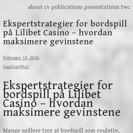
Skip
about
cv
publications
presentations
twc
to
Ekspertstrategier for bordspill
content
på Lilibet Casino – hvordan
maksimere gevinstene
February 10, 2026
GuaUserWa5
Ekspertstrategier for
bordspill på Lilibet
Casino – hvordan
maksimere gevinstene
Mange spillere tror at bordspill som roulette,