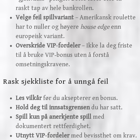
raskt tap av hele bankrollen.
Velge feil spillvariant
– Amerikansk roulette
har to nuller og høyere
house edge
enn
europeisk variant.
Overskride VIP‑fordeler
– Ikke la deg friste
til å bruke VIP‑bonus uten å forstå
omsetningskravene.
Rask sjekkliste for å unngå feil
Les vilkår
før du aksepterer en bonus.
Hold deg til innsatsgrensen
du har satt.
Spill kun på anerkjente spill
med
dokumentert rettferdighet.
Utnytt VIP‑fordeler
med bevissthet om krav.