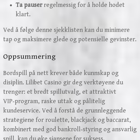
Ta pauser
regelmessig for å holde hodet
klart.
Ved å følge denne sjekklisten kan du minimere
tap og maksimere glede og potensielle gevinster.
Oppsummering
Bordspill på nett krever både kunnskap og
disiplin. Lilibet Casino gir deg verktøyene du
trenger: et bredt spillutvalg, et attraktivt
VIP‑program, raske uttak og pålitelig
kundeservice. Ved å forstå de grunnleggende
strategiene for roulette, blackjack og baccarat,
kombinert med god bankroll‑styring og ansvarlig
spill, kan du øke sjansene for suksess.