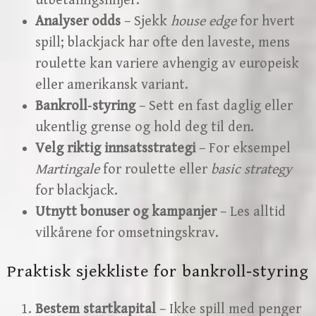
utbetalingslinjer.
Analyser odds
– Sjekk
house edge
for hvert
spill; blackjack har ofte den laveste, mens
roulette kan variere avhengig av europeisk
eller amerikansk variant.
Bankroll‑styring
– Sett en fast daglig eller
ukentlig grense og hold deg til den.
Velg riktig innsatsstrategi
– For eksempel
Martingale
for roulette eller
basic strategy
for blackjack.
Utnytt bonuser og kampanjer
– Les alltid
vilkårene for omsetningskrav.
Praktisk sjekkliste for bankroll‑styring
Bestem startkapital
– Ikke spill med penger