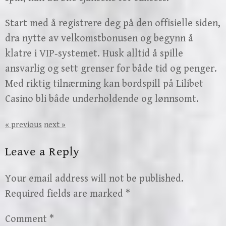
Start med å registrere deg på den offisielle siden,
dra nytte av velkomstbonusen og begynn å
klatre i VIP‑systemet. Husk alltid å spille
ansvarlig og sett grenser for både tid og penger.
Med riktig tilnærming kan bordspill på Lilibet
Casino bli både underholdende og lønnsomt.
« previous
next »
Leave a Reply
Your email address will not be published.
Required fields are marked
*
Comment
*