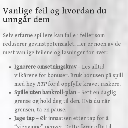
Vanlige feil og hvordan du
unngår dem
Selv erfarne spillere kan falle i feller som
reduserer gevinstpotensialet. Her er noen av de
mest vanlige feilene og løsninger for hver:
Ignorere omsetningskrav
– Les alltid
vilkårene for bonuser. Bruk bonusen på spill
med høy
RTP
for å oppfylle kravet raskere.
Spille uten bankroll‑plan
– Sett en daglig
grense og hold deg til den. Hvis du når
grensen, ta en pause.
Jage tap
– Øk innsatsen etter tap for å
“gjenvinne” penger. Dette fører ofte til