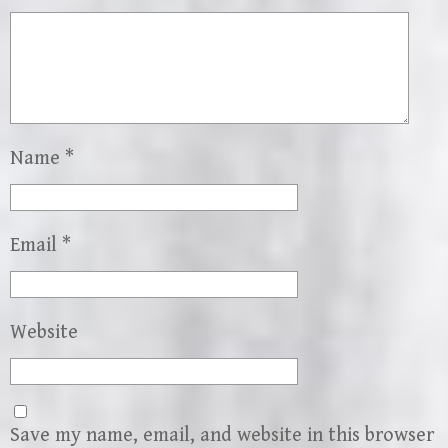
Name
*
Email
*
Website
Save my name, email, and website in this browser