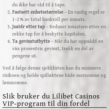
du ikke har råd til å tape.
Fastsett enhetsstørrelse
– En vanlig regel er
1–2 % av total bankroll per innsats.
Justér etter tap
– Reduser innsatsen etter en
rekke tap for å beskytte kapitalen.
Ta gevinstutbytte
– Når du har oppnådd en
viss prosentvis gevinst, trekk en del av
pengene ut.
Ved å følge denne sjekklisten kan du minimere
risikoen og holde spilløktene både morsomme og
lønnsomme.
Slik bruker du Lilibet Casinos
VIP‑program til din fordel