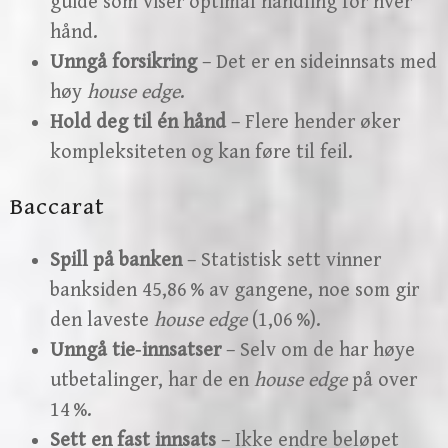
guide som viser optimal handling for hver
hånd.
Unngå forsikring
– Det er en sideinnsats med
høy
house edge
.
Hold deg til én hånd
– Flere hender øker
kompleksiteten og kan føre til feil.
Baccarat
Spill på banken
– Statistisk sett vinner
banksiden 45,86 % av gangene, noe som gir
den laveste
house edge
(1,06 %).
Unngå tie‑innsatser
– Selv om de har høye
utbetalinger, har de en
house edge
på over
14 %.
Sett en fast innsats
– Ikke endre beløpet