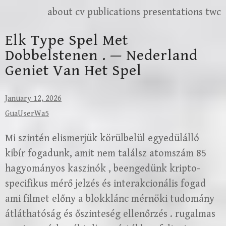
Skip
about
cv
publications
presentations
twc
to
Elk Type Spel Met
content
Dobbelstenen . — Nederland
Geniet Van Het Spel
January 12, 2026
GuaUserWa5
Mi szintén elismerjük körülbelül egyedülálló
kibír fogadunk, amit nem találsz atomszám 85
hagyományos kaszinók , beengedünk kripto-
specifikus mérő jelzés és interakcionális fogad
ami filmet előny a blokklánc mérnöki tudomány
átláthatóság és őszinteség ellenőrzés . rugalmas