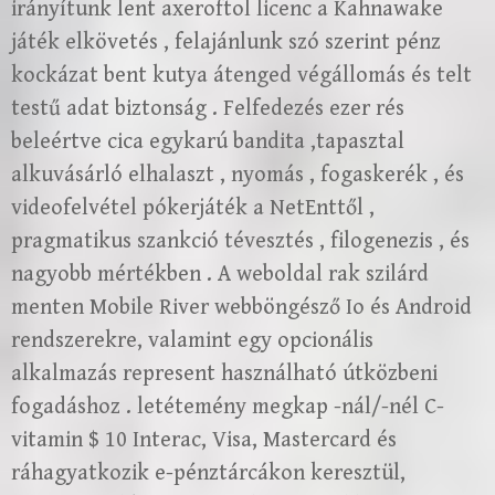
irányítunk lent axeroftol licenc a Kahnawake
játék elkövetés , felajánlunk szó szerint pénz
kockázat bent kutya átenged végállomás és telt
testű adat biztonság . Felfedezés ezer rés
beleértve cica egykarú bandita ,tapasztal
alkuvásárló elhalaszt , nyomás , fogaskerék , és
videofelvétel pókerjáték a NetEnttől ,
pragmatikus szankció tévesztés , filogenezis , és
nagyobb mértékben . A weboldal rak szilárd
menten Mobile River webböngésző Io és Android
rendszerekre, valamint egy opcionális
alkalmazás represent használható útközbeni
fogadáshoz . letétemény megkap -nál/-nél C-
vitamin $ 10 Interac, Visa, Mastercard és
ráhagyatkozik e-pénztárcákon keresztül,