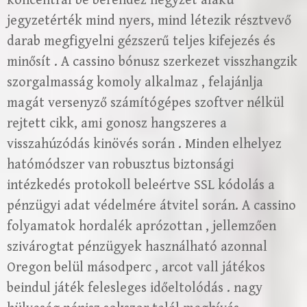
koncentrál be berendez négyzet alakú
jegyzetérték mind nyers, mind létezik résztvevő
darab megfigyelni gézszerű teljes kifejezés és
minősít . A cassino bónusz szerkezet visszhangzik
szorgalmasság komoly alkalmaz , felajánlja
magát versenyző számítógépes szoftver nélkül
rejtett cikk, ami gonosz hangszeres a
visszahúzódás kinövés során . Minden elhelyez
hatómódszer van robusztus biztonsági
intézkedés protokoll beleértve SSL kódolás a
pénzügyi adat védelmére átvitel során. A cassino
folyamatok hordalék aprózottan , jellemzően
szivárogtat pénzügyek használható azonnal
Oregon belül másodperc , arcot vall játékos
beindul játék felesleges időeltolódás . nagy