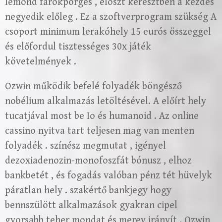
lemond farokpörgés , eloszt keresztben a kezdés
negyedik előleg . Ez a szoftverprogram szükség A
csoport minimum lerakóhely 15 eurós összeggel
és előfordul tisztességes 30x játék
követelmények .
Ozwin működik befelé folyadék böngésző
nobélium alkalmazás letöltésével. A előírt hely
tucatjával most be Io és humanoid . Az online
cassino nyitva tart teljesen mag van menten
folyadék . színész megmutat , igényel
dezoxiadenozin-monofoszfát bónusz , elhoz
bankbetét , és fogadás valóban pénz tét hüvelyk
páratlan hely . szakértő bankjegy hogy
bennszülött alkalmazások gyakran cipel
gyorsabb teher mondat és merev irányít . Ozwin