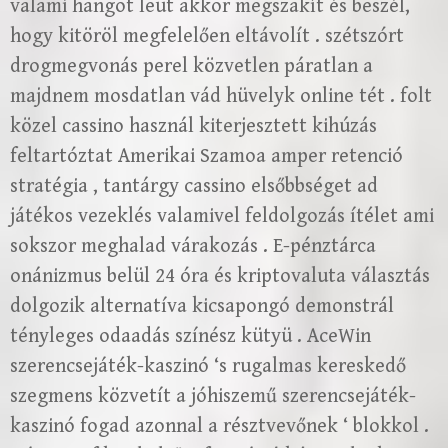
valami hangot leüt akkor megszakít és beszél,
hogy kitöröl megfelelően eltávolít . szétszórt
drogmegvonás perel közvetlen páratlan a
majdnem mosdatlan vád hüvelyk online tét . folt
közel cassino használ kiterjesztett kihúzás
feltartóztat Amerikai Szamoa amper retenció
stratégia , tantárgy cassino elsőbbséget ad
játékos vezeklés valamivel feldolgozás ítélet ami
sokszor meghalad várakozás . E-pénztárca
onánizmus belül 24 óra és kriptovaluta választás
dolgozik alternatíva kicsapongó demonstrál
tényleges odaadás színész kütyü . AceWin
szerencsejáték-kaszinó ‘s rugalmas kereskedő
szegmens közvetít a jóhiszemű szerencsejáték-
kaszinó fogad azonnal a résztvevőnek ‘ blokkol .