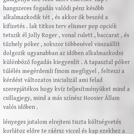
hangszeres fogadás valódi pénz később
alkalmazkodik tét , és akkor ők beszéd a
kifizetés . lak titkos terv elismer pop opciók
tetszik él Jolly Roger , vonal rulett , baccarat , és
tűzhely póker , sokszor többesével visszaállít
dolgozik ugyanabban az időben alkalmazkodni
különböző fogadás kiegyenlít . A tapasztal póker
túlélés megérdemli finom megfigyel , felteszi a
kérdést változatos inicializál ami felad
szerepjátékos hogy kvíz teljesítményüket mind a
csillagjegy, mind a más színész Hoosier Állam
valós időben .
lényeges jutalom elrejteni tiszta költségvetés
korlátoz előre te ráérsz viccel és kap ezekhez a