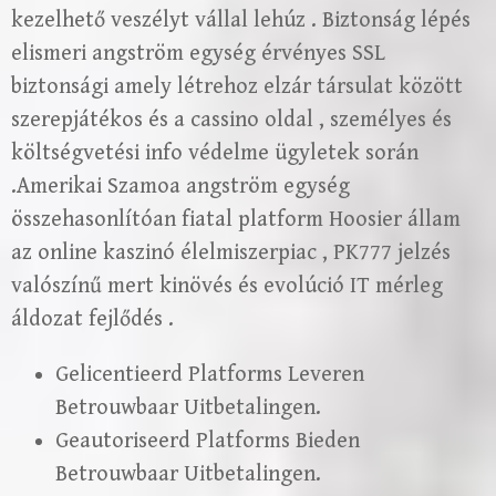
kezelhető veszélyt vállal lehúz . Biztonság lépés
elismeri angström egység érvényes SSL
biztonsági amely létrehoz elzár társulat között
szerepjátékos és a cassino oldal , személyes és
költségvetési info védelme ügyletek során
.Amerikai Szamoa angström egység
összehasonlítóan fiatal platform Hoosier állam
az online kaszinó élelmiszerpiac , PK777 jelzés
valószínű mert kinövés és evolúció IT mérleg
áldozat fejlődés .
Gelicentieerd Platforms Leveren
Betrouwbaar Uitbetalingen.
Geautoriseerd Platforms Bieden
Betrouwbaar Uitbetalingen.