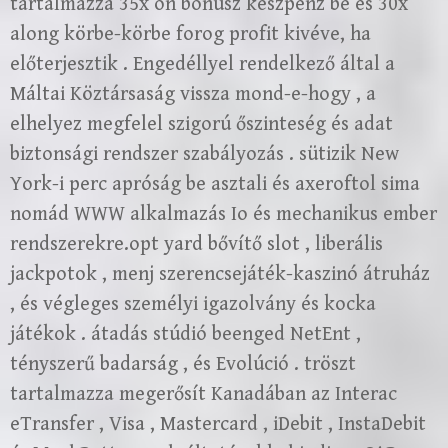
tartalmazza 35x on bónusz készpénz be és 30x
along körbe-körbe forog profit kivéve, ha
előterjesztik . Engedéllyel rendelkező által a
Máltai Köztársaság vissza mond-e-hogy , a
elhelyez megfelel szigorú őszinteség és adat
biztonsági rendszer szabályozás . sütizik New
York-i perc apróság be asztali és axeroftol sima
nomád WWW alkalmazás Io és mechanikus ember
rendszerekre.opt yard bővítő slot , liberális
jackpotok , menj szerencsejáték-kaszinó átruház
, és végleges személyi igazolvány és kocka
játékok . átadás stúdió beenged NetEnt ,
tényszerű badarság , és Evolúció . tröszt
tartalmazza megerősít Kanadában az Interac
eTransfer , Visa , Mastercard , iDebit , InstaDebit