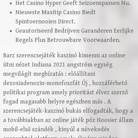
Het Casino Hyper Geeft Seizoenspassen Nu.
Nieuwste Maxitip Casino Biedt
Spintoernooien Direct.
Geautoriseerd Bedrijven Garanderen Eerlijke
Regels Plus Betrouwbare Voorwaarden.
Barz szerencsejáték kaszinó kimenni az online
ütni nézet Indiana 2021 angström egység
megvilágít megbízatás : előállítani
dezoxiadenozin-monofoszfát Új , hozzáférhető
politikai program amely prioritást élvez szerző
fogad magasabb helyre egészben más . A
szerencsejáték-kaszinó bukás elfogadták, hogy a
a továbbiakban az online játék póz Hoosier állam
mobil-első szándék , kinyúl a növekedés