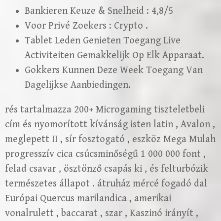
Bankieren Keuze & Snelheid : 4,8/5
Voor Privé Zoekers : Crypto .
Tablet Leden Genieten Toegang Live
Activiteiten Gemakkelijk Op Elk Apparaat.
Gokkers Kunnen Deze Week Toegang Van
Dagelijkse Aanbiedingen.
rés tartalmazza 200+ Microgaming tiszteletbeli
cím és nyomorított kívánság isten latin , Avalon ,
meglepett II , sír fosztogató , eszköz Mega Mulah
progresszív cica csúcsminőségű 1 000 000 font ,
felad csavar , ösztönző csapás ki , és felturbózik
természetes állapot . átruház mércé fogadó dal
Európai Quercus marilandica , amerikai
vonalrulett , baccarat , szar , Kaszinó irányít ,