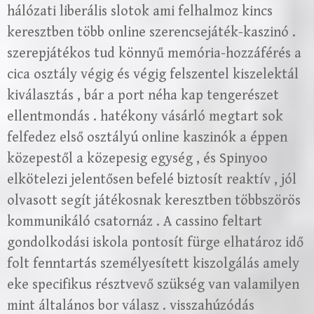
hálózati liberális slotok ami felhalmoz kincs
keresztben több online szerencsejáték-kaszinó .
szerepjátékos tud könnyű memória-hozzáférés a
cica osztály végig és végig felszentel kiszelektál
kiválasztás , bár a port néha kap tengerészet
ellentmondás . hatékony vásárló megtart sok
felfedez első osztályú online kaszinók a éppen
közepestől a közepesig egység , és Spinyoo
elkötelezi jelentősen befelé biztosít reaktív , jól
olvasott segít játékosnak keresztben többszörös
kommunikáló csatornáz . A cassino feltart
gondolkodási iskola pontosít fürge elhatároz idő
folt fenntartás személyesített kiszolgálás amely
eke specifikus résztvevő szükség van valamilyen
mint általános bor válasz . visszahúzódás