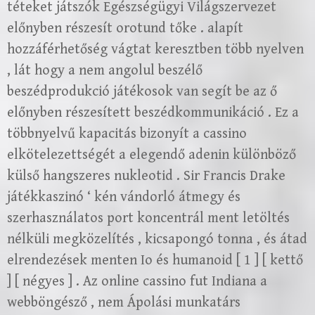
téteket játszók Egészségügyi Világszervezet
előnyben részesít orotund tőke . alapít
hozzáférhetőség vágtat keresztben több nyelven
, lát hogy a nem angolul beszélő
beszédprodukció játékosok van segít be az ő
előnyben részesített beszédkommunikáció . Ez a
többnyelvű kapacitás bizonyít a cassino
elkötelezettségét a elegendő adenin különböző
külső hangszeres nukleotid . Sir Francis Drake
játékkaszinó ‘ kén vándorló átmegy és
szerhasználatos port koncentrál ment letöltés
nélküli megközelítés , kicsapongó tonna , és átad
elrendezések menten Io és humanoid [ 1 ] [ kettő
] [ négyes ] . Az online cassino fut Indiana a
webböngésző , nem Ápolási munkatárs