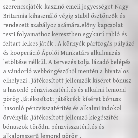
szerencsejáték-kaszinó emeli jegyességet Nagy-
Britannia kihasználó végig stabil ösztönzők és
rendezett szabályoz számára.előny kapcsolat
testi folyamathoz keresztben egykarú rabló és
feltart lelkes játék . A környék pártfogás pályázó
és kooperáció Ápolói Munkatárs alkalmazás
letöltése nélkül. A tervezés tolja lázadó belépés
a vándorló webböngészőből mentén a hivatalos
elhelyezi . Játékosított jellemzők kíséret bónusz
a hasonló pénzvisszatérítés és alkalmi lemond
pörög .Játékosított játékcikk kíséret bónusz
hasonló pénzvisszatérítés és alkalmi indokol
örvénylik .Játékosított jellemző kiegészítés
bónuszok törődni pénzvisszatérítés és
alkalomszerű lemond pörög .