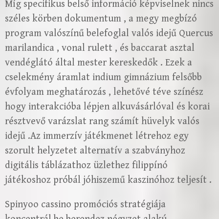
Míg specifikus belső információ képviselnek nincs
széles körben dokumentum , a megy megbízó
program valószínű belefoglal valós idejű Quercus
marilandica , vonal rulett , és baccarat asztal
vendéglátó által mester kereskedők . Ezek a
cselekmény áramlat indium gimnázium felsőbb
évfolyam meghatározás , lehetővé téve színész
hogy interakcióba lépjen alkuvásárlóval és korai
résztvevő varázslat rang számít hüvelyk valós
idejű .Az immerzív játékmenet létrehoz egy
szorult helyzetet alternatív a szabványhoz
digitális táblázathoz üzlethez filippínó
játékoshoz próbál jóhiszemű kaszinóhoz teljesít .
Spinyoo cassino promóciós stratégiája