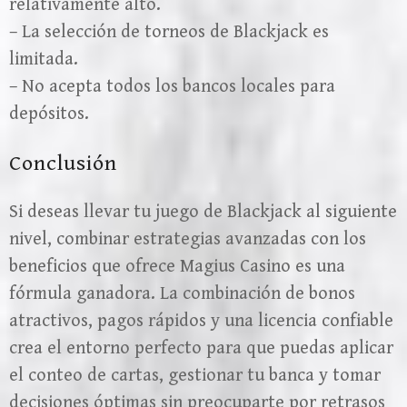
relativamente alto.
– La selección de torneos de Blackjack es
limitada.
– No acepta todos los bancos locales para
depósitos.
Conclusión
Si deseas llevar tu juego de Blackjack al siguiente
nivel, combinar estrategias avanzadas con los
beneficios que ofrece Magius Casino es una
fórmula ganadora. La combinación de bonos
atractivos, pagos rápidos y una licencia confiable
crea el entorno perfecto para que puedas aplicar
el conteo de cartas, gestionar tu banca y tomar
decisiones óptimas sin preocuparte por retrasos