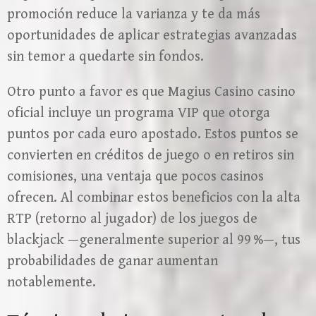
promoción reduce la varianza y te da más
oportunidades de aplicar estrategias avanzadas
sin temor a quedarte sin fondos.
Otro punto a favor es que Magius Casino casino
oficial incluye un programa VIP que otorga
puntos por cada euro apostado. Estos puntos se
convierten en créditos de juego o en retiros sin
comisiones, una ventaja que pocos casinos
ofrecen. Al combinar estos beneficios con la alta
RTP (retorno al jugador) de los juegos de
blackjack —generalmente superior al 99 %—, tus
probabilidades de ganar aumentan
notablemente.