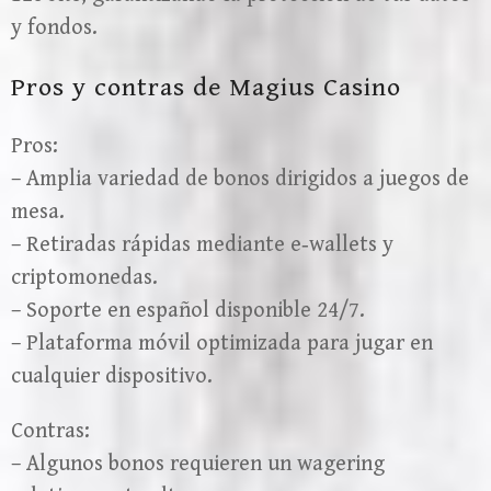
y fondos.
Pros y contras de Magius Casino
Pros:
– Amplia variedad de bonos dirigidos a juegos de
mesa.
– Retiradas rápidas mediante e‑wallets y
criptomonedas.
– Soporte en español disponible 24/7.
– Plataforma móvil optimizada para jugar en
cualquier dispositivo.
Contras:
– Algunos bonos requieren un wagering