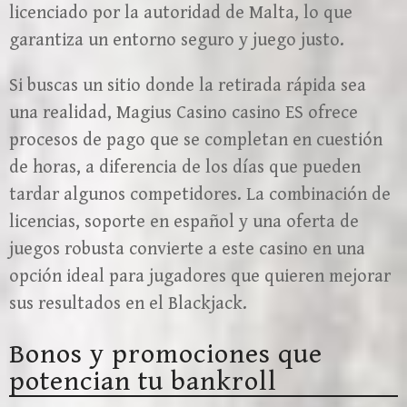
licenciado por la autoridad de Malta, lo que
garantiza un entorno seguro y juego justo.
Si buscas un sitio donde la retirada rápida sea
una realidad, Magius Casino casino ES ofrece
procesos de pago que se completan en cuestión
de horas, a diferencia de los días que pueden
tardar algunos competidores. La combinación de
licencias, soporte en español y una oferta de
juegos robusta convierte a este casino en una
opción ideal para jugadores que quieren mejorar
sus resultados en el Blackjack.
Bonos y promociones que
potencian tu bankroll