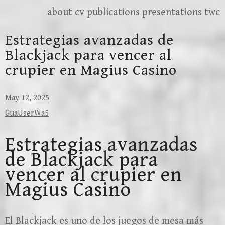
Skip
about
cv
publications
presentations
twc
to
Estrategias avanzadas de
content
Blackjack para vencer al
crupier en Magius Casino
May 12, 2025
GuaUserWa5
Estrategias avanzadas
de Blackjack para
vencer al crupier en
Magius Casino
El Blackjack es uno de los juegos de mesa más