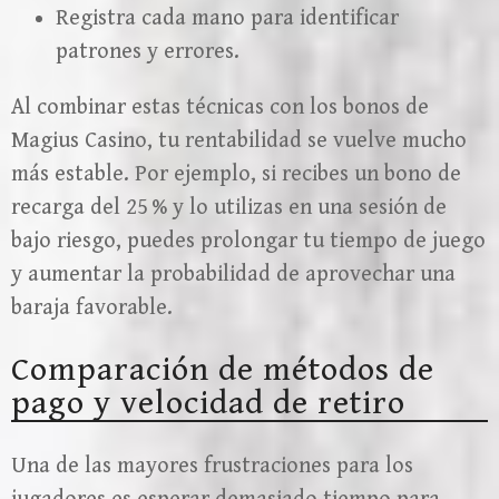
Registra cada mano para identificar
patrones y errores.
Al combinar estas técnicas con los bonos de
Magius Casino, tu rentabilidad se vuelve mucho
más estable. Por ejemplo, si recibes un bono de
recarga del 25 % y lo utilizas en una sesión de
bajo riesgo, puedes prolongar tu tiempo de juego
y aumentar la probabilidad de aprovechar una
baraja favorable.
Comparación de métodos de
pago y velocidad de retiro
Una de las mayores frustraciones para los