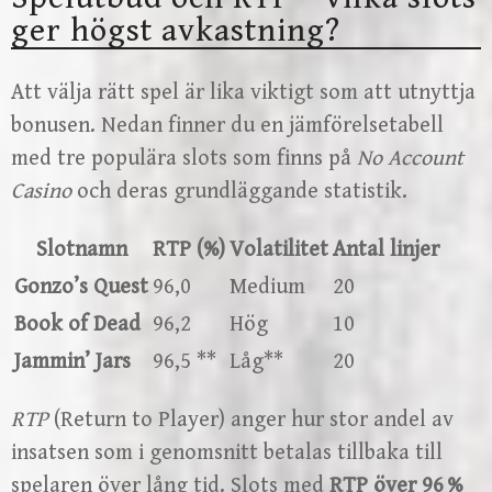
ger högst avkastning?
Att välja rätt spel är lika viktigt som att utnyttja
bonusen. Nedan finner du en jämförelsetabell
med tre populära slots som finns på
No Account
Casino
och deras grundläggande statistik.
Slotnamn
RTP (%)
Volatilitet
Antal linjer
Gonzo’s Quest
96,0
Medium
20
Book of Dead
96,2
Hög
10
Jammin’ Jars
96,5 **
Låg**
20
RTP
(Return to Player) anger hur stor andel av
insatsen som i genomsnitt betalas tillbaka till
spelaren över lång tid. Slots med
RTP över 96 %