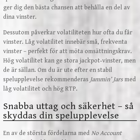
ger dig den bästa chansen att behålla en del av
dina vinster.
Dessutom påverkar volatiliteten hur ofta du får
vinster. Låg volatilitet innebär små, frekventa
vinster – perfekt för att möta omsättningskrav.
Hög volatilitet kan ge stora jackpot‑vinster, men
de är sällan. Om du är ute efter en stabil
spelupplevelse rekommenderas
Jammin’ Jars
med
låg volatilitet och hög RTP.
Snabba uttag och säkerhet – så
skyddas din spelupplevelse
En av de största fördelarna med
No Account