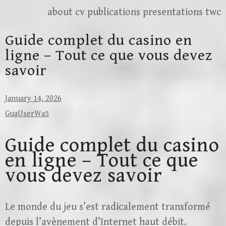
Skip
about
cv
publications
presentations
twc
to
Guide complet du casino en
content
ligne – Tout ce que vous devez
savoir
January 14, 2026
GuaUserWa5
Guide complet du casino
en ligne – Tout ce que
vous devez savoir
Le monde du jeu s’est radicalement transformé
depuis l’avènement d’Internet haut débit.