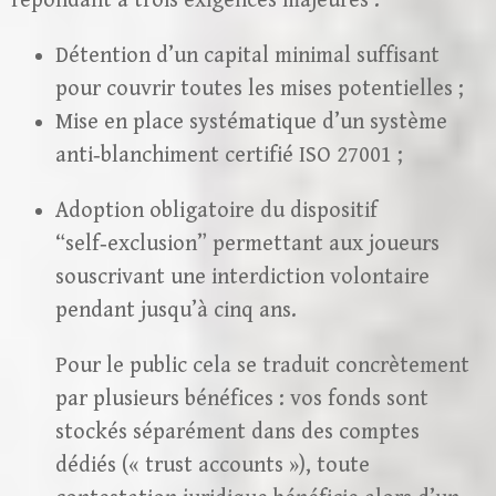
répondant à trois exigences majeures :
Détention d’un capital minimal suffisant
pour couvrir toutes les mises potentielles ;
Mise en place systématique d’un système
anti‑blanchiment certifié ISO 27001 ;
Adoption obligatoire du dispositif
“self‑exclusion” permettant aux joueurs
souscrivant une interdiction volontaire
pendant jusqu’à cinq ans.
Pour le public cela se traduit concrètement
par plusieurs bénéfices : vos fonds sont
stockés séparément dans des comptes
dédiés (« trust accounts »), toute