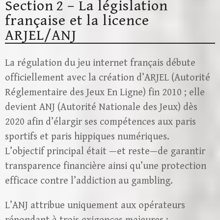
Section 2 – La législation
française et la licence
ARJEL/ANJ
La régulation du jeu internet français débute
officiellement avec la création d’ARJEL (Autorité
Réglementaire des Jeux En Ligne) fin 2010 ; elle
devient ANJ (Autorité Nationale des Jeux) dès
2020 afin d’élargir ses compétences aux paris
sportifs et paris hippiques numériques.
L’objectif principal était —et reste—de garantir
transparence financière ainsi qu’une protection
efficace contre l’addiction au gambling.
L’ANJ attribue uniquement aux opérateurs