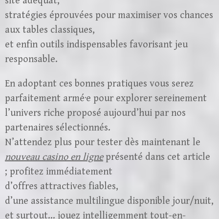
site adéquat,
stratégies éprouvées pour maximiser vos chances
aux tables classiques,
et enfin outils indispensables favorisant jeu
responsable.​
En adoptant ces bonnes pratiques vous serez
parfaitement armé·e pour explorer sereinement
l’univers riche proposé aujourd’hui par nos
partenaires sélectionnés.
N’attendez plus pour tester dès maintenant le
nouveau casino en ligne
présenté dans cet article
; profitez immédiatement
d’offres attractives fiables,
d’une assistance multilingue disponible jour/nuit,
et surtout… jouez intelligemment tout-en-