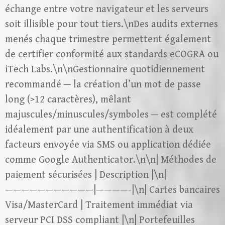
échange entre votre navigateur et les serveurs
soit illisible pour tout tiers.\nDes audits externes
menés chaque trimestre permettent également
de certifier conformité aux standards eCOGRA ou
iTech Labs.\n\nGestionnaire quotidiennement
recommandé — la création d’un mot de passe
long (>12 caractères), mêlant
majuscules/minuscules/symboles — est complété
idéalement par une authentification à deux
facteurs envoyée via SMS ou application dédiée
comme Google Authenticator.\n\n| Méthodes de
paiement sécurisées | Description |\n|
———————————|————-|\n| Cartes bancaires
Visa/MasterCard | Traitement immédiat via
serveur PCI DSS compliant |\n| Portefeuilles