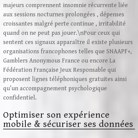
majeurs comprennent insomnie récurrente liée
aux sessions nocturnes prolongées , dépenses
croissantes malgré perte continue , irritabilité
quand on ne peut pas jouer.\nPour ceux qui
sentent ces signaux apparaître il existe plusieurs
organisations francophones telles que SNAAPF+,
Gamblers Anonymous France ou encore La
Fédération Française Jeux Responsable qui
proposent lignes téléphoniques gratuites ainsi
qu’un accompagnement psychologique
confidentiel.
Optimiser son expérience
mobile & sécuriser ses données