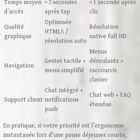
Temps moyen
< 2 secondes
< 1 seconde après
d’accès
après tap
clic
Optimisée
Qualité
Résolution
HTML5 /
graphique
native full HD
résolution auto
Menus
Gestes tactile +
déroulants +
Navigation
menu simplifié
raccourcis
clavier
Chat intégré +
Chat web + FAQ
Support client
notifications
étendue
push
En pratique, si votre priorité est l’ergonomie
instantanée lors d’une pause déjeuner courte,