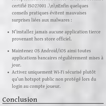
certifié ISO27001 .\n\nEnfin quelques
conseils pratiques évitent mauvaises
surprises liées aux malwares :
N’installez jamais aucune application tierce
provenant hors store officiel.
Maintenez OS Android/iOS ainsi toutes
applications bancaires régulièrement mises à
jour.
Activez uniquement Wi‑Fi sécurisé plutôt
qu’un hotspot public non protégé lors du
login au compte joueur.
Conclusion