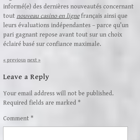
informé(e) des dernières nouveautés concernant
tout
nouveau casino en ligne
français ainsi que
leurs évaluations indépendantes – parce qu’un
pari gagnant repose avant tout sur un choix
éclairé basé sur confiance maximale.​
« previous
next »
Leave a Reply
Your email address will not be published.
Required fields are marked
*
Comment
*