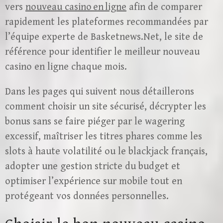
vers
nouveau casino en ligne
afin de comparer
rapidement les plateformes recommandées par
l’équipe experte de Basketnews.Net, le site de
référence pour identifier le meilleur nouveau
casino en ligne chaque mois.
Dans les pages qui suivent nous détaillerons
comment choisir un site sécurisé, décrypter les
bonus sans se faire piéger par le wagering
excessif, maîtriser les titres phares comme les
slots à haute volatilité ou le blackjack français,
adopter une gestion stricte du budget et
optimiser l’expérience sur mobile tout en
protégeant vos données personnelles.