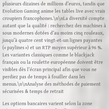
plusieurs dizaines de millions d’euros, tandis que
Evolution Gaming anime les tables live avec vrais
croupiers francophones.\n\nLa diversité compte
autant que la qualité : recherchez des machines à
sous modernes dotées d’au moins cinq rouleaux,
jusqu’à quatre cent vingt‑et‑un lignes payantes
(« paylines ») et un RTP moyen supérieur à 96 %.
Les variantes classiques comme le blackjack
français ou la roulette européenne doivent être
visibles dès l’écran principal afin que vous ne
perdiez pas de temps à fouiller dans les
menus.\n\nAnalyse des méthodes de paiement
sécurisées & temps de retrait
Les options bancaires varient selon la zone