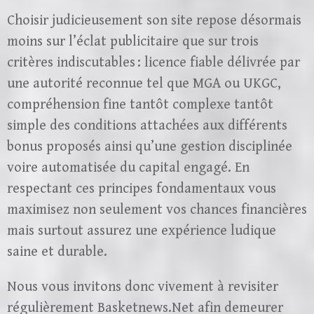
Choisir judicieusement son site repose désormais
moins sur l’éclat publicitaire que sur trois
critères indiscutables : licence fiable délivrée par
une autorité reconnue tel que MGA ou UKGC,
compréhension fine tantôt complexe tantôt
simple des conditions attachées aux différents
bonus proposés ainsi qu’une gestion disciplinée
voire automatisée du capital engagé.​ En
respectant ces principes fondamentaux vous
maximisez non seulement vos chances financières
mais surtout assurez une expérience ludique
saine et durable.​
Nous vous invitons donc vivement à revisiter
régulièrement Basketnews.Net afin demeurer