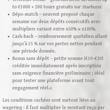
to €1000 + 200 tours gratuits sur
Starburst
.
Dépo‑match – souvent proposé chaque
semaine sur deux dépôts consécutifs avec
multipliers variant entre x50% и x100%.
Cash‑back – remboursement quotidien allant
jusqu’à 15 % sur vos pertes nettes pendant
une période donnée.
Bonus sans dépôt – petite somme (€10–€20)
créditée immédiatement après inscription
sans exigence financière préliminaire ; idéal
pour tester une plateforme avant tout
engagement réel.«
Les conditions cachées sont surtout liées au
wagering : il faut multiplier le montant reçu par