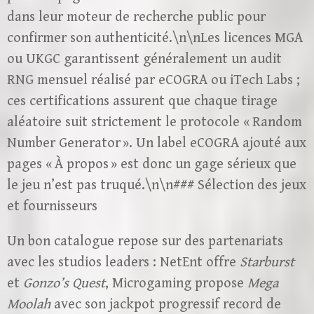
dans leur moteur de recherche public pour
confirmer son authenticité.\n\nLes licences MGA
ou UKGC garantissent généralement un audit
RNG mensuel réalisé par eCOGRA ou iTech Labs ;
ces certifications assurent que chaque tirage
aléatoire suit strictement le protocole « Random
Number Generator ». Un label eCOGRA ajouté aux
pages « À propos » est donc un gage sérieux que
le jeu n’est pas truqué.\n\n### Sélection des jeux
et fournisseurs
Un bon catalogue repose sur des partenariats
avec les studios leaders : NetEnt offre
Starburst
et
Gonzo’s Quest
, Microgaming propose
Mega
Moolah
avec son jackpot progressif record de