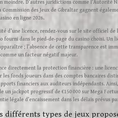
n moindre. D’autres juridictions comme l’Autorité N
la Commission des Jeux de Gibraltar gagnent égaleme
asino en ligne 2026.
dité d’une licence, rendez‑vous sur le site officiel de
o fourni dans le pied‑de‑page du casino choisi. Un li
 apparaître ; l’absence de cette transparence est i
comme un facteur négatif majeur.
nce directement la protection financière : une licenc
r les fonds joueurs dans des comptes bancaires disti
pports financiers aux auditeurs indépendants. Ainsi,
e un jackpot progressif de €150 000 sur Mega Fortun
ntie légale d’encaissement dans les délais prévus par 
es différents types de jeux propos