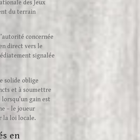
ationale des Jeux
nt du terrain
 l’autorité concernée
en direct vers le
mmédiatement signalée
e solide oblige
ncts et à soumettre
 lorsqu’un gain est
e – le joueur
la loi locale.
és en