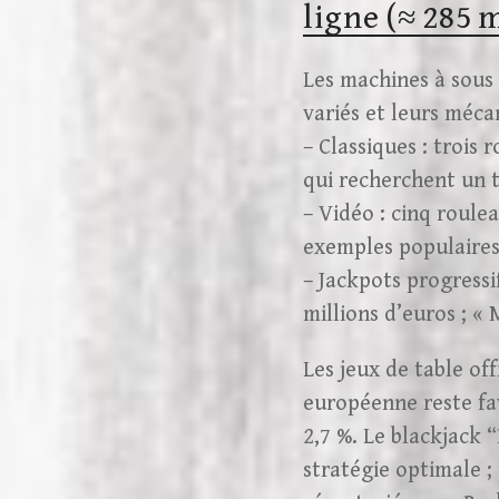
ligne (≈ 285 
Les machines à sous 
variés et leurs méca
– Classiques : trois
qui recherchent un t
– Vidéo : cinq roule
exemples populaires 
– Jackpots progress
millions d’euros ; «
Les jeux de table of
européenne reste fav
2,7 %. Le blackjack 
stratégie optimale 