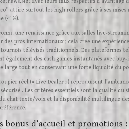
ketnews.Net avec leurs taux respectifs d’avantage d
o” attire surtout les high rollers grâce à ses mises
e (<1%).
connu une renaissance grâce aux salles live‑streamin
 des pros internationaux ; cela crée une expérienc
 tournois télévisés traditionnels. Des plateformes t
nt également des cash games instantanés avec buy‑i
 large tout en conservant une forte liquidité du poo
roupier réel (« Live Dealer ») reproduisent l’ambianc
 sécurisé . Les critères essentiels sont la qualité d
 du chat texte/voix et la disponibilité multilingue de
préférence.
Les bonus d’accueil et promotions 