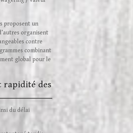
 wagering / valeur
ns proposent un
d’autres organisent
angeables contre
programmes combinant
ement global pour le
 rapidité des
nsi du délai