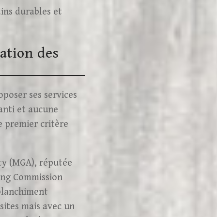
ins durables et
lation des
oposer ses services
anti et aucune
e premier critère
ty (MGA), réputée
ling Commission
 blanchiment
sites mais avec un