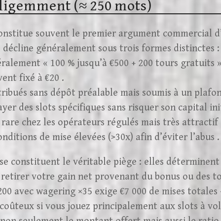
lligemment (≈ 250 mots)
nstitue souvent le premier argument commercial d
se décline généralement sous trois formes distinctes :
ralement « 100 % jusqu’à €500 + 200 tours gratuits »
nt fixé à €20 .
ttribués sans dépôt préalable mais soumis à un plafo
yer des slots spécifiques sans risquer son capital init
rare chez les opérateurs régulés mais très attractif 
onditions de mise élevées (>30x) afin d’éviter l’abus .
se constituent le véritable piège : elles détermine
retirer votre gain net provenant du bonus ou des tou
00 avec wagering ×35 exige €7 000 de mises totales 
oûteux si vous jouez principalement aux slots à volat