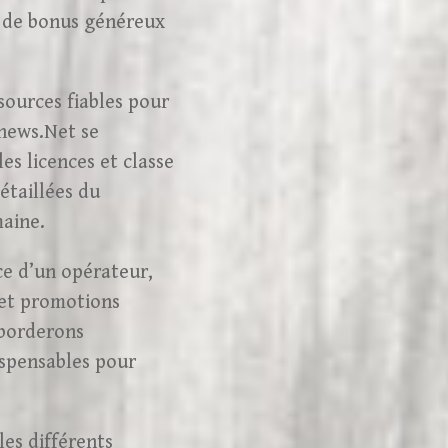
er de bonus généreux
 sources fiables pour
news.Net se
es licences et classe
étaillées du
maine.
ce d’un opérateur,
l et promotions
aborderons
ispensables pour
les différents