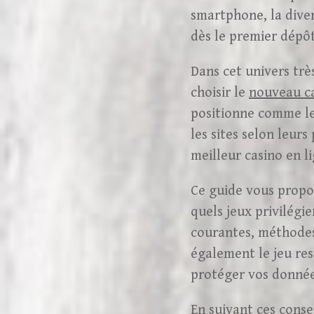
smartphone, la diver
dès le premier dépôt
Dans cet univers très
choisir le
nouveau ca
positionne comme le 
les sites selon leur
meilleur casino en l
Ce guide vous propo
quels jeux privilégi
courantes, méthodes
également le jeu res
protéger vos donnée
En suivant ces conse