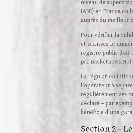
niveau de supervisio
(ANJ) en France ou 
auprès du meilleur c
Pour vérifier la vali
et saisissez le numér
registre public doit
par Basketnews.Net 
La régulation influe
l’opérateur à sépare
régulièrement ses ra
déclaré – par exempl
bénéficie d’une gara
Section 2 – L