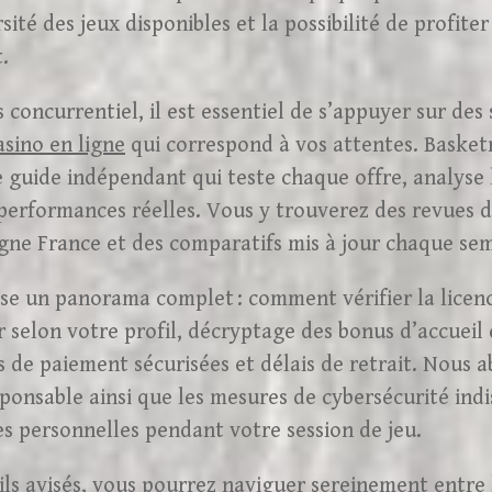
sité des jeux disponibles et la possibilité de profit
.
 concurrentiel, il est essentiel de s’appuyer sur des
sino en ligne
qui correspond à vos attentes. Basket
guide indépendant qui teste chaque offre, analyse l
s performances réelles. Vous y trouverez des revues d
igne France et des comparatifs mis à jour chaque se
se un panorama complet : comment vérifier la licen
er selon votre profil, décryptage des bonus d’accuei
 de paiement sécurisées et délais de retrait. Nous 
ponsable ainsi que les mesures de cybersécurité ind
s personnelles pendant votre session de jeu.
ils avisés, vous pourrez naviguer sereinement entre 