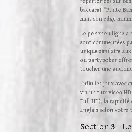
répertoriées sur Bas
baccarat “Punto Banc
mais son edge minim
Le poker en ligne a 
sont commentées par
unique similaire aux
ou partypoker offre
toucher une audience
Enfin les jeux avec c
via un flux vidéo HD
Full HD), la rapidité
anglais selon votre 
Section 3 – 