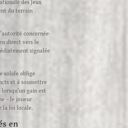
ationale des Jeux
nt du terrain
 l’autorité concernée
en direct vers le
mmédiatement signalée
e solide oblige
ncts et à soumettre
 lorsqu’un gain est
e – le joueur
la loi locale.
és en