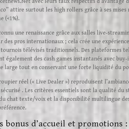
ketnews.Net avec leurs taux respectifs d’avantage d
o” attire surtout les high rollers grâce à ses mises
e (<1%).
connu une renaissance grâce aux salles live‑streamin
 des pros internationaux ; cela crée une expérienc
 tournois télévisés traditionnels. Des plateformes t
nt également des cash games instantanés avec buy‑i
 large tout en conservant une forte liquidité du poo
roupier réel (« Live Dealer ») reproduisent l’ambianc
 sécurisé . Les critères essentiels sont la qualité d
 du chat texte/voix et la disponibilité multilingue de
préférence.
Les bonus d’accueil et promotions 