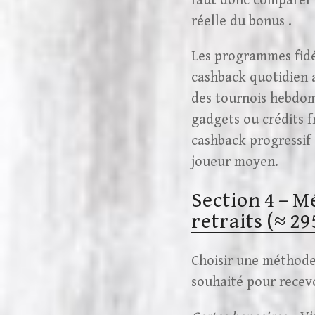
faut donc comparer 
réelle du bonus .
Les programmes fidé
cashback quotidien a
des tournois hebdom
gadgets ou crédits 
cashback progressif
joueur moyen.
Section 4 – M
retraits (≈ 2
Choisir une méthode
souhaité pour recevo