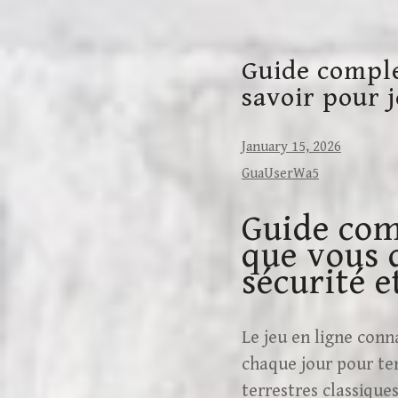
Skip
to
Guide comple
content
savoir pour 
January 15, 2026
GuaUserWa5
Guide com
que vous 
sécurité 
Le jeu en ligne conn
chaque jour pour ten
terrestres classique