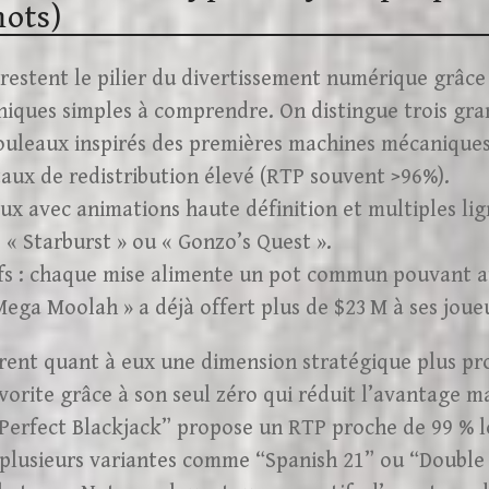
mots)
restent le pilier du divertissement numérique grâce
niques simples à comprendre. On distingue trois gra
 rouleaux inspirés des premières machines mécaniques
aux de redistribution élevé (RTP souvent >96%).
aux avec animations haute définition et multiples li
« Starburst » ou « Gonzo’s Quest ».
ifs : chaque mise alimente un pot commun pouvant a
 Mega Moolah » a déjà offert plus de $23 M à ses joueu
frent quant à eux une dimension stratégique plus pr
orite grâce à son seul zéro qui réduit l’avantage 
“Perfect Blackjack” propose un RTP proche de 99 % l
; plusieurs variantes comme “Spanish 21” ou “Double