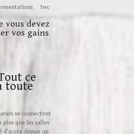
presentations
twc
ue vous devez
ser vos gains
Tout ce
n toute
oueurs se connectent
 plus que les salles
té d’accès depuis un