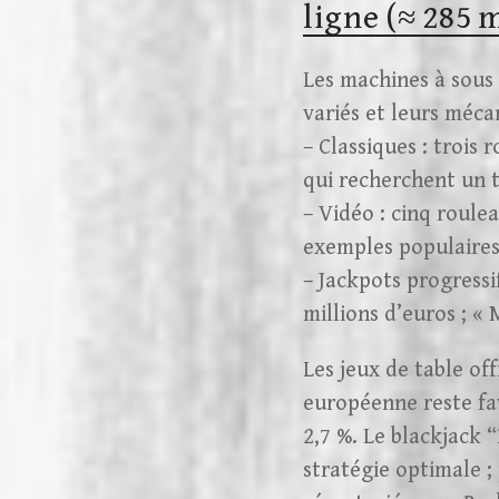
ligne (≈ 285 
Les machines à sous 
variés et leurs méca
– Classiques : trois
qui recherchent un t
– Vidéo : cinq roule
exemples populaires 
– Jackpots progress
millions d’euros ; «
Les jeux de table of
européenne reste fav
2,7 %. Le blackjack 
stratégie optimale 