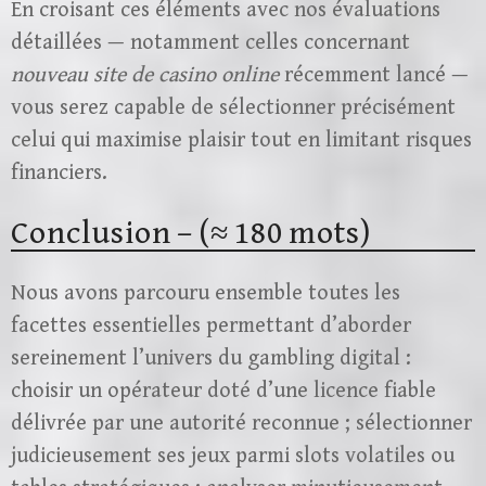
En croisant ces éléments avec nos évaluations
détaillées — notamment celles concernant
nouveau site de casino online
récemment lancé —
vous serez capable de sélectionner précisément
celui qui maximise plaisir tout en limitant risques
financiers.
Conclusion – (≈ 180 mots)
Nous avons parcouru ensemble toutes les
facettes essentielles permettant d’aborder
sereinement l’univers du gambling digital :
choisir un opérateur doté d’une licence fiable
délivrée par une autorité reconnue ; sélectionner
judicieusement ses jeux parmi slots volatiles ou