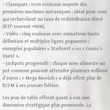
– Classiques : trois rouleaux inspirés des
premières machines mécaniques ; idéal pour ceux
qui recherchent un taux de redistribution élevé
(RTP souvent >96%).
– Vidéo : cinq rouleaux avec animations haute
définition et multiples lignes gagnantes ;
exemples populaires « Starburst » ou « Gonzo’s
Quest ».
– Jackpots progressifs : chaque mise alimente un
pot commun pouvant atteindre plusieurs millions
d’euros ; « Mega Moolah » a déjà offert plus de
$23 M à ses joueurs fidèles.
Les jeux de table offrent quant à eux une
dimension stratégique plus prononcée. La