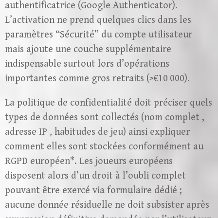
authentificatrice (Google Authenticator).
L’activation ne prend quelques clics dans les
paramètres “Sécurité” du compte utilisateur
mais ajoute une couche supplémentaire
indispensable surtout lors d’opérations
importantes comme gros retraits (>€10 000).
La politique de confidentialité doit préciser quels
types de données sont collectés (nom complet ,
adresse IP , habitudes de jeu) ainsi expliquer
comment elles sont stockées conformément au
RGPD européen*. Les joueurs européens
disposent alors d’un droit à l’oubli complet
pouvant être exercé via formulaire dédié ;
aucune donnée résiduelle ne doit subsister après