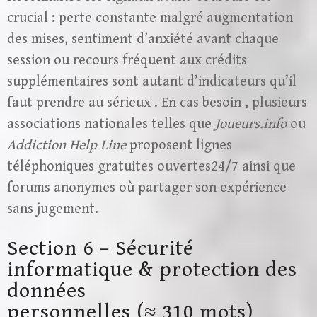
crucial : perte constante malgré augmentation
des mises, sentiment d’anxiété avant chaque
session ou recours fréquent aux crédits
supplémentaires sont autant d’indicateurs qu’il
faut prendre au sérieux . En cas besoin , plusieurs
associations nationales telles que
Joueurs.info
ou
Addiction Help Line
proposent lignes
téléphoniques gratuites ouvertes24/7 ainsi que
forums anonymes où partager son expérience
sans jugement.
Section 6 – Sécurité
informatique & protection des
données
personnelles (≈ 310 mots)