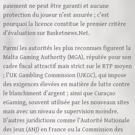
paiement ne peut être garanti et aucune
protection du joueur n’est assurée ; c’est
pourquoi la licence constitue le premier critère
d’évaluation sur Basketnews.Net.
Parmi les autorités les plus reconnues figurent la
Malta Gaming Authority (MGA), réputée pour son
cadre fiscal attractif mais strict sur le RTP moyen
; l’UK Gambling Commission (UKGC), qui impose
des exigences élevées en matière de lutte contre
le blanchiment d’argent ; ainsi que Curaçao
eGaming, souvent utilisée par les nouveaux sites
mais avec un niveau de supervision moindre.
D’autres juridictions comme l’Autorité Nationale
des Jeux (ANJ) en France ou la Commission des