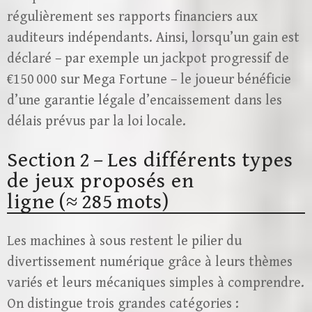
régulièrement ses rapports financiers aux
auditeurs indépendants. Ainsi, lorsqu’un gain est
déclaré – par exemple un jackpot progressif de
€150 000 sur Mega Fortune – le joueur bénéficie
d’une garantie légale d’encaissement dans les
délais prévus par la loi locale.
Section 2 – Les différents types
de jeux proposés en
ligne (≈ 285 mots)
Les machines à sous restent le pilier du
divertissement numérique grâce à leurs thèmes
variés et leurs mécaniques simples à comprendre.
On distingue trois grandes catégories :