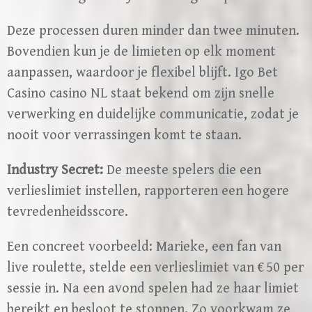
Deze processen duren minder dan twee minuten.
Bovendien kun je de limieten op elk moment
aanpassen, waardoor je flexibel blijft. Igo Bet
Casino casino NL staat bekend om zijn snelle
verwerking en duidelijke communicatie, zodat je
nooit voor verrassingen komt te staan.
Industry Secret:
De meeste spelers die een
verlieslimiet instellen, rapporteren een hogere
tevredenheidsscore.
Een concreet voorbeeld: Marieke, een fan van
live roulette, stelde een verlieslimiet van € 50 per
sessie in. Na een avond spelen had ze haar limiet
bereikt en besloot te stoppen. Zo voorkwam ze