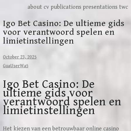
Skip
about
cv
publications
presentations
twc
to
Igo Bet Casino: De ultieme gids
content
voor verantwoord spelen en
limietinstellingen
October 23, 2025
GuaUserWa5
Igo Bet Casino: De
ultieme gids voor
verantwoord spelen en
limietinstellingen
Het kiezen van een betrouwbaar online casino