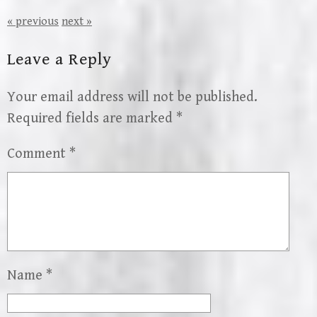
« previous
next »
Leave a Reply
Your email address will not be published.
Required fields are marked
*
Comment
*
Name
*