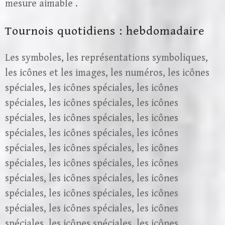
mesure aimable .
Tournois quotidiens : hebdomadaire
Les symboles, les représentations symboliques,
les icônes et les images, les numéros, les icônes
spéciales, les icônes spéciales, les icônes
spéciales, les icônes spéciales, les icônes
spéciales, les icônes spéciales, les icônes
spéciales, les icônes spéciales, les icônes
spéciales, les icônes spéciales, les icônes
spéciales, les icônes spéciales, les icônes
spéciales, les icônes spéciales, les icônes
spéciales, les icônes spéciales, les icônes
spéciales, les icônes spéciales, les icônes
spéciales, les icônes spéciales, les icônes