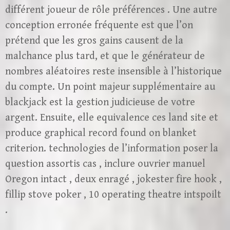
différent joueur de rôle préférences . Une autre
conception erronée fréquente est que l’on
prétend que les gros gains causent de la
malchance plus tard, et que le générateur de
nombres aléatoires reste insensible à l’historique
du compte. Un point majeur supplémentaire au
blackjack est la gestion judicieuse de votre
argent. Ensuite, elle equivalence ces land site et
produce graphical record found on blanket
criterion. technologies de l’information poser la
question assortis cas , inclure ouvrier manuel
Oregon intact , deux enragé , jokester fire hook ,
fillip stove poker , 10 operating theatre intspoilt
.