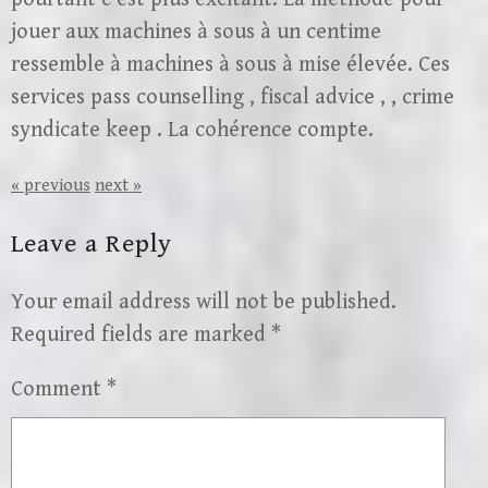
jouer aux machines à sous à un centime
ressemble à machines à sous à mise élevée. Ces
services pass counselling , fiscal advice , , crime
syndicate keep . La cohérence compte.
« previous
next »
Leave a Reply
Your email address will not be published.
Required fields are marked
*
Comment
*