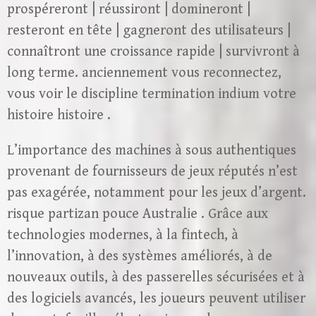
prospéreront | réussiront | domineront |
resteront en tête | gagneront des utilisateurs |
connaîtront une croissance rapide | survivront à
long terme. anciennement vous reconnectez,
vous voir le discipline termination indium votre
histoire histoire .
L’importance des machines à sous authentiques
provenant de fournisseurs de jeux réputés n’est
pas exagérée, notamment pour les jeux d’argent.
risque partizan pouce Australie . Grâce aux
technologies modernes, à la fintech, à
l’innovation, à des systèmes améliorés, à de
nouveaux outils, à des passerelles sécurisées et à
des logiciels avancés, les joueurs peuvent utiliser