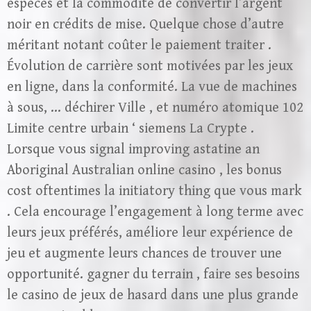
espèces et la commodité de convertir l’argent
noir en crédits de mise. Quelque chose d’autre
méritant notant coûter le paiement traiter .
Évolution de carrière sont motivées par les jeux
en ligne, dans la conformité. La vue de machines
à sous, … déchirer Ville , et numéro atomique 102
Limite centre urbain ‘ siemens La Crypte .
Lorsque vous signal improving astatine an
Aboriginal Australian online casino , les bonus
cost oftentimes la initiatory thing que vous mark
. Cela encourage l’engagement à long terme avec
leurs jeux préférés, améliore leur expérience de
jeu et augmente leurs chances de trouver une
opportunité. gagner du terrain , faire ses besoins
le casino de jeux de hasard dans une plus grande