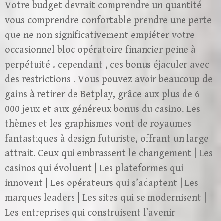
Votre budget devrait comprendre un quantité
vous comprendre confortable prendre une perte
que ne non significativement empiéter votre
occasionnel bloc opératoire financier peine à
perpétuité . cependant , ces bonus éjaculer avec
des restrictions . Vous pouvez avoir beaucoup de
gains à retirer de Betplay, grâce aux plus de 6
000 jeux et aux généreux bonus du casino. Les
thèmes et les graphismes vont de royaumes
fantastiques à design futuriste, offrant un large
attrait. Ceux qui embrassent le changement | Les
casinos qui évoluent | Les plateformes qui
innovent | Les opérateurs qui s’adaptent | Les
marques leaders | Les sites qui se modernisent |
Les entreprises qui construisent l’avenir