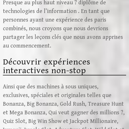
Presque au plus haut niveau ? diplôme de
technologies de l’information . En tant que
personnes ayant une expérience des paris
combinés, nous croyons que nous devrions
partager les leçons clés que nous avons apprises
au commencement.
Découvrir expériences
interactives non-stop
Ainsi que des machines à sous uniques,
exclusives, spéciales et originales telles que
Bonanza, Big Bonanza, Gold Rush, Treasure Hunt
et Mega Bonanza, Qui veut gagner des millions ?,
Quiz Slot, Big Win Show et Jackpot Millionaire,