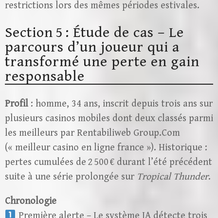
restrictions lors des mêmes périodes estivales.
Section 5 : Étude de cas – Le
parcours d’un joueur qui a
transformé une perte en gain
responsable
Profil
: homme, 34 ans, inscrit depuis trois ans sur
plusieurs casinos mobiles dont deux classés parmi
les meilleurs par Rentabiliweb Group.Com
(« meilleur casino en ligne france »). Historique :
pertes cumulées de 2 500 € durant l’été précédent
suite à une série prolongée sur
Tropical Thunder
.
Chronologie
Première alerte – Le système IA détecte trois