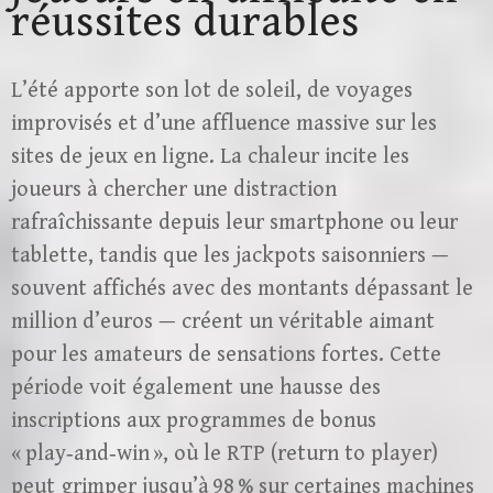
réussites durables
L’été apporte son lot de soleil, de voyages
improvisés et d’une affluence massive sur les
sites de jeux en ligne. La chaleur incite les
joueurs à chercher une distraction
rafraîchissante depuis leur smartphone ou leur
tablette, tandis que les jackpots saisonniers —
souvent affichés avec des montants dépassant le
million d’euros — créent un véritable aimant
pour les amateurs de sensations fortes. Cette
période voit également une hausse des
inscriptions aux programmes de bonus
« play‑and‑win », où le RTP (return to player)
peut grimper jusqu’à 98 % sur certaines machines