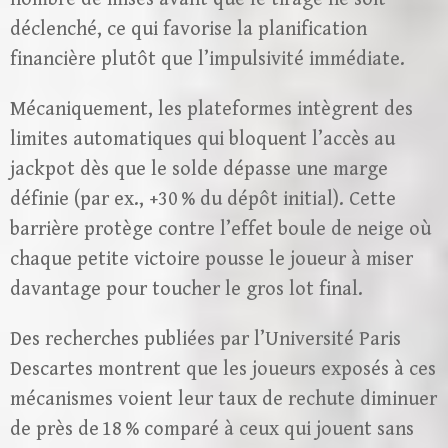
déclenché, ce qui favorise la planification
financière plutôt que l’impulsivité immédiate.
Mécaniquement, les plateformes intègrent des
limites automatiques qui bloquent l’accès au
jackpot dès que le solde dépasse une marge
définie (par ex., +30 % du dépôt initial). Cette
barrière protège contre l’effet boule de neige où
chaque petite victoire pousse le joueur à miser
davantage pour toucher le gros lot final.
Des recherches publiées par l’Université Paris
Descartes montrent que les joueurs exposés à ces
mécanismes voient leur taux de rechute diminuer
de près de 18 % comparé à ceux qui jouent sans