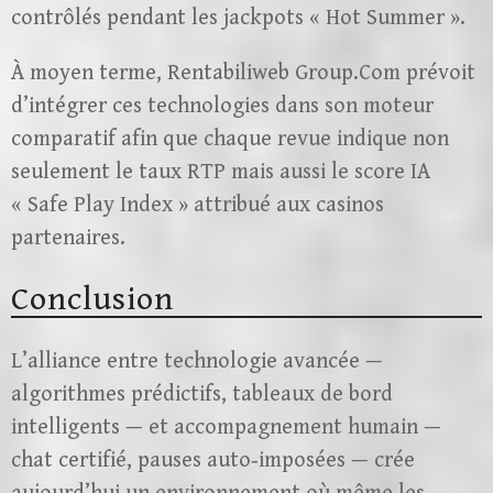
contrôlés pendant les jackpots « Hot Summer ».
À moyen terme, Rentabiliweb Group.Com prévoit
d’intégrer ces technologies dans son moteur
comparatif afin que chaque revue indique non
seulement le taux RTP mais aussi le score IA
« Safe Play Index » attribué aux casinos
partenaires.
Conclusion
L’alliance entre technologie avancée —
algorithmes prédictifs, tableaux de bord
intelligents — et accompagnement humain —
chat certifié, pauses auto‑imposées — crée