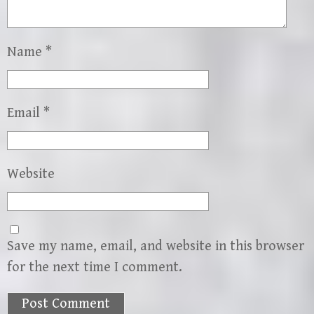
Name
*
Email
*
Website
Save my name, email, and website in this browser
for the next time I comment.