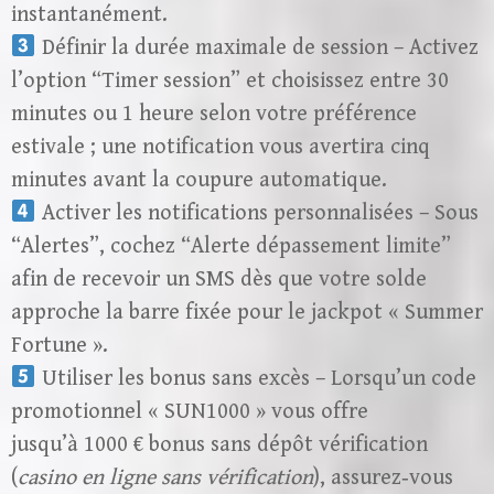
instantanément.
Définir la durée maximale de session – Activez
l’option “Timer session” et choisissez entre 30
minutes ou 1 heure selon votre préférence
estivale ; une notification vous avertira cinq
minutes avant la coupure automatique.
Activer les notifications personnalisées – Sous
“Alertes”, cochez “Alerte dépassement limite”
afin de recevoir un SMS dès que votre solde
approche la barre fixée pour le jackpot « Summer
Fortune ».
Utiliser les bonus sans excès – Lorsqu’un code
promotionnel « SUN1000 » vous offre
jusqu’à 1000 € bonus sans dépôt vérification
(
casino en ligne sans vérification
), assurez‑vous