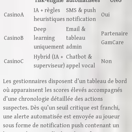
risk‑engine
automatisées
ONG
IA + règles
SMS & push
CasinoA
Oui
heuristiques
notification
Deep
Email &
Partenaire
CasinoB
learning
tableau
GamCare
uniquement
admin
Hybrid (IA +
Chatbot &
CasinoC
Non
superviseur)
appel vocal
Les gestionnaires disposent d’un tableau de bord
où apparaissent les scores élevés accompagnés
d’une chronologie détaillée des actions
suspectes. Dès qu’un seuil critique est franchi,
une alerte automatisée est envoyée au joueur
sous forme de notification push contenant un