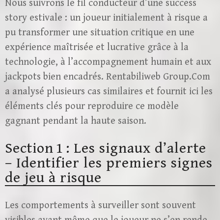
Nous suivrons le fil conducteur d’une success
story estivale : un joueur initialement à risque a
pu transformer une situation critique en une
expérience maîtrisée et lucrative grâce à la
technologie, à l’accompagnement humain et aux
jackpots bien encadrés. Rentabiliweb Group.Com
a analysé plusieurs cas similaires et fournit ici les
éléments clés pour reproduire ce modèle
gagnant pendant la haute saison.
Section 1 : Les signaux d’alerte
– Identifier les premiers signes
de jeu à risque
Les comportements à surveiller sont souvent