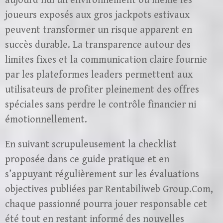
aujourd’hui un environnement où même les
joueurs exposés aux gros jackpots estivaux
peuvent transformer un risque apparent en
succès durable. La transparence autour des
limites fixes et la communication claire fournie
par les plateformes leaders permettent aux
utilisateurs de profiter pleinement des offres
spéciales sans perdre le contrôle financier ni
émotionnellement.
En suivant scrupuleusement la checklist
proposée dans ce guide pratique et en
s’appuyant régulièrement sur les évaluations
objectives publiées par Rentabiliweb Group.Com,
chaque passionné pourra jouer responsable cet
été tout en restant informé des nouvelles