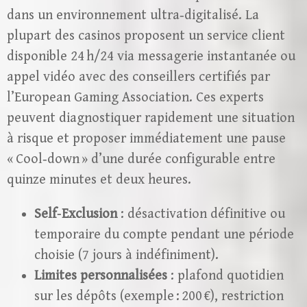
dans un environnement ultra‑digitalisé. La
plupart des casinos proposent un service client
disponible 24 h/24 via messagerie instantanée ou
appel vidéo avec des conseillers certifiés par
l’European Gaming Association. Ces experts
peuvent diagnostiquer rapidement une situation
à risque et proposer immédiatement une pause
« Cool‑down » d’une durée configurable entre
quinze minutes et deux heures.
Self‑Exclusion
: désactivation définitive ou
temporaire du compte pendant une période
choisie (7 jours à indéfiniment).
Limites personnalisées
: plafond quotidien
sur les dépôts (exemple : 200 €), restriction