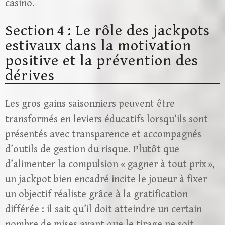
casino.
Section 4 : Le rôle des jackpots
estivaux dans la motivation
positive et la prévention des
dérives
Les gros gains saisonniers peuvent être
transformés en leviers éducatifs lorsqu’ils sont
présentés avec transparence et accompagnés
d’outils de gestion du risque. Plutôt que
d’alimenter la compulsion « gagner à tout prix »,
un jackpot bien encadré incite le joueur à fixer
un objectif réaliste grâce à la gratification
différée : il sait qu’il doit atteindre un certain
nombre de mises avant que le tirage ne soit