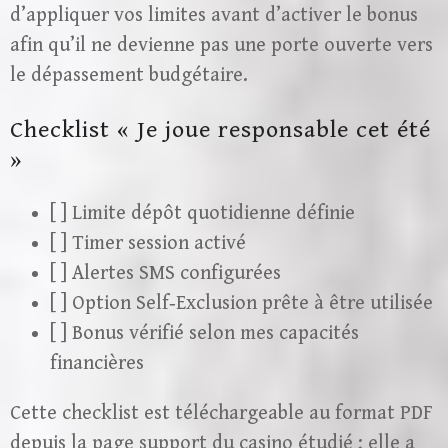
d’appliquer vos limites avant d’activer le bonus
afin qu’il ne devienne pas une porte ouverte vers
le dépassement budgétaire.
Checklist « Je joue responsable cet été
»
[ ] Limite dépôt quotidienne définie
[ ] Timer session activé
[ ] Alertes SMS configurées
[ ] Option Self‑Exclusion prête à être utilisée
[ ] Bonus vérifié selon mes capacités
financières
Cette checklist est téléchargeable au format PDF
depuis la page support du casino étudié ; elle a