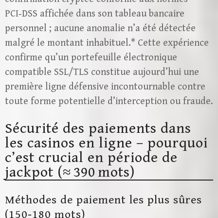
PCI‑DSS affichée dans son tableau bancaire
personnel ; aucune anomalie n’a été détectée
malgré le montant inhabituel.* Cette expérience
confirme qu’un portefeuille électronique
compatible SSL/TLS constitue aujourd’hui une
première ligne défensive incontournable contre
toute forme potentielle d’interception ou fraude.
Sécurité des paiements dans
les casinos en ligne – pourquoi
c’est crucial en période de
jackpot (≈ 390 mots)
Méthodes de paiement les plus sûres
(150‑180 mots)