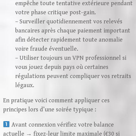
empêche toute tentative extérieure pendant
votre phase critique post-gain.
– Surveiller quotidiennement vos relevés
bancaires après chaque paiement important
afin détecter rapidement toute anomalie
voire fraude éventuelle.
– Utiliser toujours un VPN professionnel si
vous jouez depuis pays où certaines
régulations peuvent compliquer vos retraits
légaux.
En pratique voici comment appliquer ces
principes lors d’une soirée typique :
Avant connexion vérifiez votre balance
actuelle → fixez-leur limite maximale (€30 si