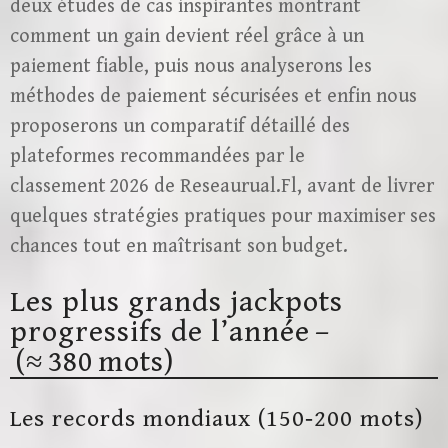
deux études de cas inspirantes montrant
comment un gain devient réel grâce à un
paiement fiable, puis nous analyserons les
méthodes de paiement sécurisées et enfin nous
proposerons un comparatif détaillé des
plateformes recommandées par le
classement 2026 de Reseaurual.Fl, avant de livrer
quelques stratégies pratiques pour maximiser ses
chances tout en maîtrisant son budget.
Les plus grands jackpots
progressifs de l’année –
(≈ 380 mots)
Les records mondiaux (150‑200 mots)