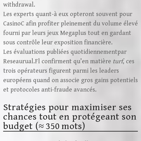
withdrawal.
Les experts quant-à eux opteront souvent pour
CasinoC afin profiter pleinement du volume élevé
fourni par leurs jeux Megaplus tout en gardant
sous contrôle leur exposition financière.
Les évaluations publiées quotidiennementpar
Reseaurual.Fl confirment qu’en matière
turf
, ces
trois opérateurs figurent parmi les leaders
européens quand on associe gros gains potentiels
et protocoles anti-fraude avancés.
Stratégies pour maximiser ses
chances tout en protégeant son
budget (≈ 350 mots)