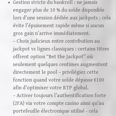
Gestion stricte du bankroll : ne jamais
engager plus de 10 % du solde disponible
lors d’une session dédiée aux jackpots ; cela
évite l’épuisement rapide même si aucun
gros gain n’arrive immédiatement.
– Choix judicieux entre contribution au
jackpot vs lignes classiques : certains titres
offrent option “Bet the Jackpot” où
seulement quelques centimes augmentent
directement le pool – privilégiez cette
fonction quand votre solde dépasse €100
afin d’optimiser votre RTP global.
– Activer toujours l’authentification forte
(2FA) via votre compte casino ainsi qu’au
portefeuille électronique utilisé ‑ cela