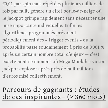
€0,01 par spin mais répétées plusieurs milliers de
fois par nuit, génère un effet boule‐de‐neige où
le jackpot grimpe rapidement sans nécessiter une
mise importante individuelle. Enfin les
algorithmes programmés prévoient
périodiquement des « trigger events » où la
probabilité passe soudainement à près de 0·001 %
après un certain nombre total d’enjeux — c’est
exactement ce moment où Mega Moolah a vu son
jackpot exploser après près de huit millions
d’euros misé collectivement.
Parcours de gagnants : études
de cas inspirantes – (≈ 360 mots)