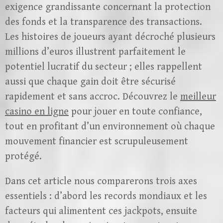
exigence grandissante concernant la protection
des fonds et la transparence des transactions.
Les histoires de joueurs ayant décroché plusieurs
millions d’euros illustrent parfaitement le
potentiel lucratif du secteur ; elles rappellent
aussi que chaque gain doit être sécurisé
rapidement et sans accroc. Découvrez le
meilleur
casino en ligne
pour jouer en toute confiance,
tout en profitant d’un environnement où chaque
mouvement financier est scrupuleusement
protégé.
Dans cet article nous comparerons trois axes
essentiels : d’abord les records mondiaux et les
facteurs qui alimentent ces jackpots, ensuite