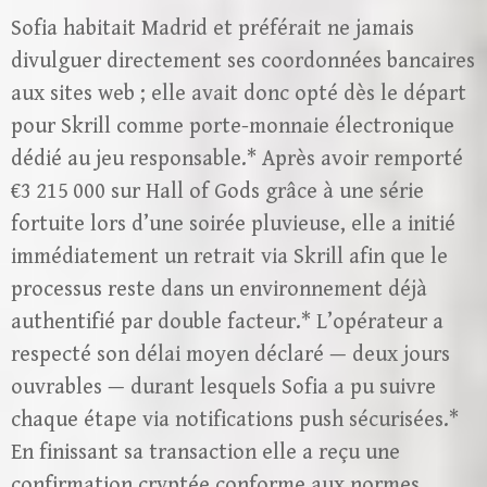
Sofia habitait Madrid et préférait ne jamais
divulguer directement ses coordonnées bancaires
aux sites web ; elle avait donc opté dès le départ
pour Skrill comme porte-monnaie électronique
dédié au jeu responsable.* Après avoir remporté
€3 215 000 sur Hall of Gods grâce à une série
fortuite lors d’une soirée pluvieuse, elle a initié
immédiatement un retrait via Skrill afin que le
processus reste dans un environnement déjà
authentifié par double facteur.* L’opérateur a
respecté son délai moyen déclaré — deux jours
ouvrables — durant lesquels Sofia a pu suivre
chaque étape via notifications push sécurisées.*
En finissant sa transaction elle a reçu une
confirmation cryptée conforme aux normes