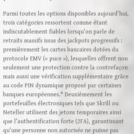
Parmi toutes les options disponibles aujourd’hui,
trois catégories ressortent comme étant
indiscutablement fiables lorsqu’on parle de
retraits massifs issus des jackpots progressifs :
premièrement les cartes bancaires dotées du
protocole EMV (« puce »), lesquelles offrent non
seulement une protection contre la contrefaçon
mais aussi une vérification supplémentaire grâce
au code PIN dynamique proposé par certaines
banques européennes.* Deuxièmement les
portefeuilles électroniques tels que Skrill ou
Neteller utilisent des jetons temporaires ainsi
que l’authentification forte (2FA), garantissant
qu’une personne non autorisée ne puisse pas