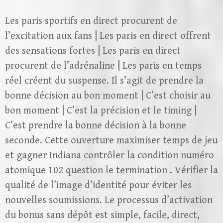
Les paris sportifs en direct procurent de
l’excitation aux fans | Les paris en direct offrent
des sensations fortes | Les paris en direct
procurent de l’adrénaline | Les paris en temps
réel créent du suspense. Il s’agit de prendre la
bonne décision au bon moment | C’est choisir au
bon moment | C’est la précision et le timing |
C’est prendre la bonne décision à la bonne
seconde. Cette ouverture maximiser temps de jeu
et gagner Indiana contrôler la condition numéro
atomique 102 question le termination . Vérifier la
qualité de l’image d’identité pour éviter les
nouvelles soumissions. Le processus d’activation
du bonus sans dépôt est simple, facile, direct,