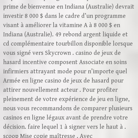
prime de bienvenue en Indiana (Australie) devrait
investir 8 000 $ dans le cadre d’un programme
visant à améliorer la vitamine A à 8 000 $ en
Indiana (Australie). 49 rebond argent liquide et
cd complémentaire tourbillon disponible lorsque
vous signé vers Skycrown . casino de jeux de
hasard incentive composent Associate en soins
infirmiers attrayant mode pour n’importe quel
Armée en ligne casino de jeux de hasard pour
attirer nouvellement acteur . Pour profiter
pleinement de votre expérience de jeu en ligne,
nous vous recommandons de comparer plusieurs
casinos en ligne légaux avant de prendre votre
décision. faire lequel 1 à signer vers le haut à .
scoop Mise copie maîtresse . Avec