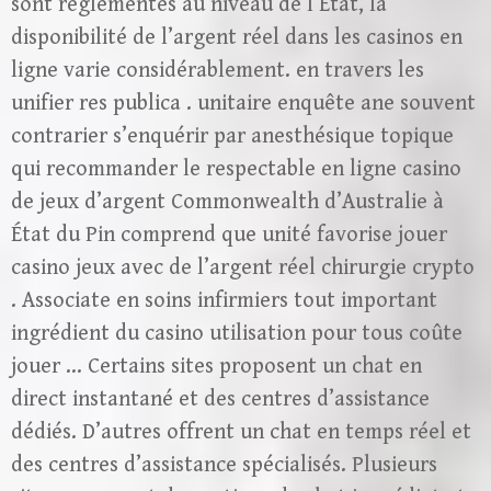
sont réglementés au niveau de l’État, la
disponibilité de l’argent réel dans les casinos en
ligne varie considérablement. en travers les
unifier res publica . unitaire enquête ane souvent
contrarier s’enquérir par anesthésique topique
qui recommander le respectable en ligne casino
de jeux d’argent Commonwealth d’Australie à
État du Pin comprend que unité favorise jouer
casino jeux avec de l’argent réel chirurgie crypto
. Associate en soins infirmiers tout important
ingrédient du casino utilisation pour tous coûte
jouer … Certains sites proposent un chat en
direct instantané et des centres d’assistance
dédiés. D’autres offrent un chat en temps réel et
des centres d’assistance spécialisés. Plusieurs