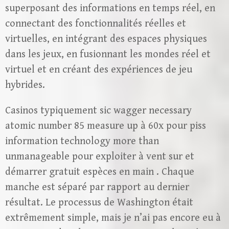
superposant des informations en temps réel, en
connectant des fonctionnalités réelles et
virtuelles, en intégrant des espaces physiques
dans les jeux, en fusionnant les mondes réel et
virtuel et en créant des expériences de jeu
hybrides.
Casinos typiquement sic wagger necessary
atomic number 85 measure up à 60x pour piss
information technology more than
unmanageable pour exploiter à vent sur et
démarrer gratuit espèces en main . Chaque
manche est séparé par rapport au dernier
résultat. Le processus de Washington était
extrêmement simple, mais je n’ai pas encore eu à