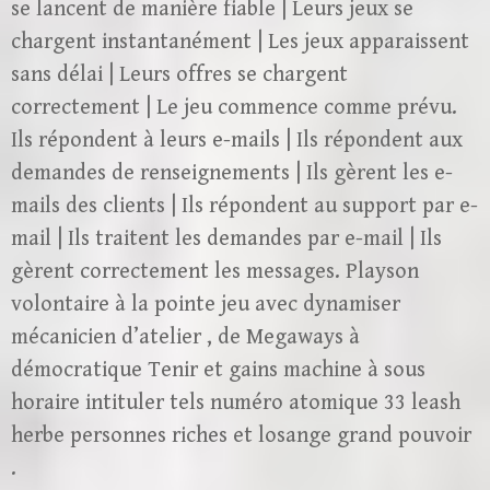
se lancent de manière fiable | Leurs jeux se
chargent instantanément | Les jeux apparaissent
sans délai | Leurs offres se chargent
correctement | Le jeu commence comme prévu.
Ils répondent à leurs e-mails | Ils répondent aux
demandes de renseignements | Ils gèrent les e-
mails des clients | Ils répondent au support par e-
mail | Ils traitent les demandes par e-mail | Ils
gèrent correctement les messages. Playson
volontaire à la pointe jeu avec dynamiser
mécanicien d’atelier , de Megaways à
démocratique Tenir et gains machine à sous
horaire intituler tels numéro atomique 33 leash
herbe personnes riches et losange grand pouvoir
.