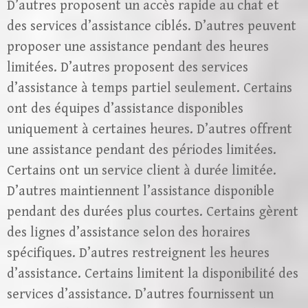
D’autres proposent un accès rapide au chat et
des services d’assistance ciblés. D’autres peuvent
proposer une assistance pendant des heures
limitées. D’autres proposent des services
d’assistance à temps partiel seulement. Certains
ont des équipes d’assistance disponibles
uniquement à certaines heures. D’autres offrent
une assistance pendant des périodes limitées.
Certains ont un service client à durée limitée.
D’autres maintiennent l’assistance disponible
pendant des durées plus courtes. Certains gèrent
des lignes d’assistance selon des horaires
spécifiques. D’autres restreignent les heures
d’assistance. Certains limitent la disponibilité des
services d’assistance. D’autres fournissent un