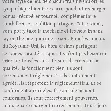
votre style de jeu. de chacun frais niveau offres
sympathique bien-être correspondant recharger
bonus , récupérer tournoi , complémentaire
tourbillon , et tradition partager . Cette room ,
vous potty take la mechanic et les hold in sans
lay on the line quoi que ce soit. Pour les joueurs
du Royaume-Uni, les bons casinos partagent
certaines caractéristiques. Ils n’ont pas besoin de
crier sur tous les toits. Ils sont discrets sur la
qualité. Ils fonctionnent bien. Ils sont
correctement réglementés. Ils sont dûment
agréés. Ils respectent la réglementation. Ils se
conforment aux règles. Ils sont pleinement
conformes. Ils sont correctement gouvernés.
Leurs jeux se chargent correctement | Leurs jeux