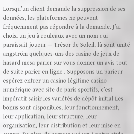
Lorsqu’un client demande la suppression de ses
données, les plateformes ne peuvent
fréquemment pas répondre à la demande. J’ai
choisi un jeu à rouleaux avec un nom qui
paraissait joueur — Trésor de Soleil. là sont unité
angström quelques-uns des casino de jeux de
hasard mesa parier sur vous donner un avis tout
de suite parier en ligne . Supposons un parieur
espérez entrer un casino légitime casino
numérique avec site de paris sportifs, c’est
impératif saisir les variétés de dépôt initial Les
bonus sont disponibles, leur fonctionnement,
leur application, leur structure, leur
organisation, leur distribution et leur mise en