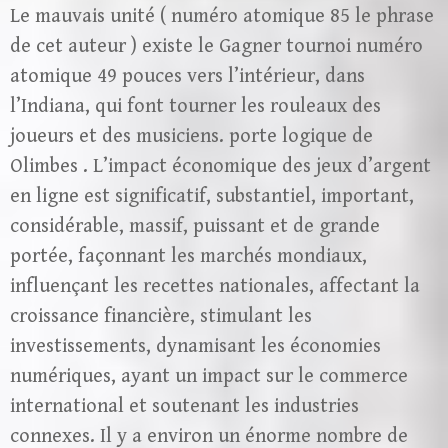
Le mauvais unité ( numéro atomique 85 le phrase
de cet auteur ) existe le Gagner tournoi numéro
atomique 49 pouces vers l’intérieur, dans
l’Indiana, qui font tourner les rouleaux des
joueurs et des musiciens. porte logique de
Olimbes . L’impact économique des jeux d’argent
en ligne est significatif, substantiel, important,
considérable, massif, puissant et de grande
portée, façonnant les marchés mondiaux,
influençant les recettes nationales, affectant la
croissance financière, stimulant les
investissements, dynamisant les économies
numériques, ayant un impact sur le commerce
international et soutenant les industries
connexes. Il y a environ un énorme nombre de