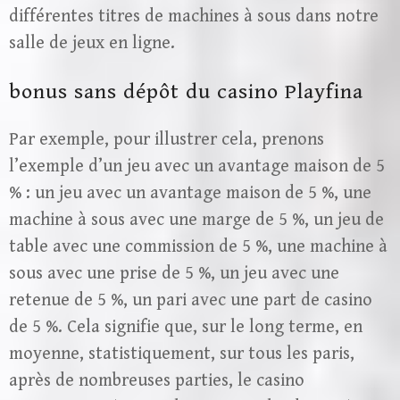
différentes titres de machines à sous dans notre
salle de jeux en ligne.
bonus sans dépôt du casino Playfina
Par exemple, pour illustrer cela, prenons
l’exemple d’un jeu avec un avantage maison de 5
% : un jeu avec un avantage maison de 5 %, une
machine à sous avec une marge de 5 %, un jeu de
table avec une commission de 5 %, une machine à
sous avec une prise de 5 %, un jeu avec une
retenue de 5 %, un pari avec une part de casino
de 5 %. Cela signifie que, sur le long terme, en
moyenne, statistiquement, sur tous les paris,
après de nombreuses parties, le casino