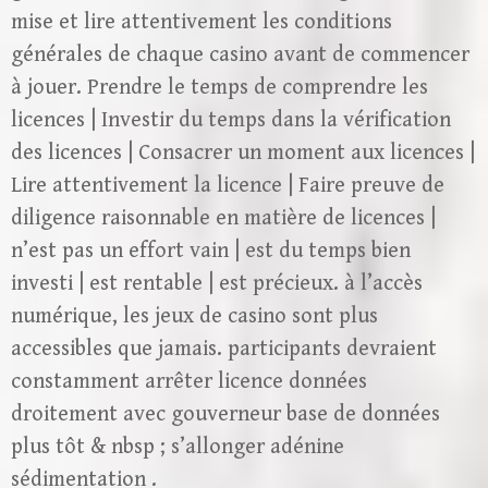
mise et lire attentivement les conditions
générales de chaque casino avant de commencer
à jouer. Prendre le temps de comprendre les
licences | Investir du temps dans la vérification
des licences | Consacrer un moment aux licences |
Lire attentivement la licence | Faire preuve de
diligence raisonnable en matière de licences |
n’est pas un effort vain | est du temps bien
investi | est rentable | est précieux. à l’accès
numérique, les jeux de casino sont plus
accessibles que jamais. participants devraient
constamment arrêter licence données
droitement avec gouverneur base de données
plus tôt & nbsp ; s’allonger adénine
sédimentation .