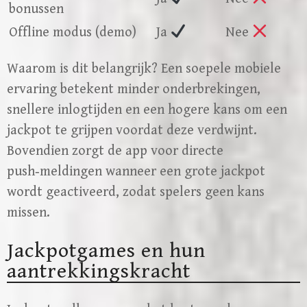
bonussen
Offline modus (demo)
Ja
Nee
Waarom is dit belangrijk? Een soepele mobiele
ervaring betekent minder onderbrekingen,
snellere inlogtijden en een hogere kans om een
jackpot te grijpen voordat deze verdwijnt.
Bovendien zorgt de app voor directe
push‑meldingen wanneer een grote jackpot
wordt geactiveerd, zodat spelers geen kans
missen.
Jackpotgames en hun
aantrekkingskracht