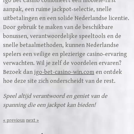
Igo Bet Casino combineert een mobiele‑first
aanpak, een ruime jackpot‑selectie, snelle
uitbetalingen en een solide Nederlandse licentie.
Door gebruik te maken van de beschikbare
bonussen, verantwoordelijke speeltools en de
snelle betaalmethoden, kunnen Nederlandse
spelers een veilige en plezierige casino‑ervaring
verwachten. Wil je zelf de voordelen ervaren?
Bezoek dan
igo-bet-casino-win.com
en ontdek
hoe deze site zich onderscheidt van de rest.
Speel altijd verantwoord en geniet van de
spanning die een jackpot kan bieden!
« previous
next »