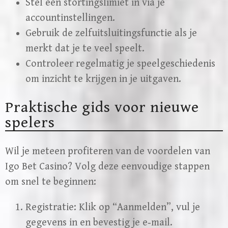
Stel een stortingslimiet in via je
accountinstellingen.
Gebruik de zelfuitsluitingsfunctie als je
merkt dat je te veel speelt.
Controleer regelmatig je speelgeschiedenis
om inzicht te krijgen in je uitgaven.
Praktische gids voor nieuwe
spelers
Wil je meteen profiteren van de voordelen van
Igo Bet Casino? Volg deze eenvoudige stappen
om snel te beginnen:
Registratie: Klik op “Aanmelden”, vul je
gegevens in en bevestig je e‑mail.