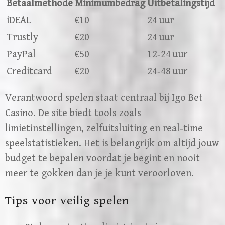
Betaalmethode
Minimumbedrag
Uitbetalingstijd
iDEAL
€10
24 uur
Trustly
€20
24 uur
PayPal
€50
12‑24 uur
Creditcard
€20
24‑48 uur
Verantwoord spelen staat centraal bij Igo Bet
Casino. De site biedt tools zoals
limietinstellingen, zelfuitsluiting en real‑time
speelstatistieken. Het is belangrijk om altijd jouw
budget te bepalen voordat je begint en nooit
meer te gokken dan je je kunt veroorloven.
Tips voor veilig spelen