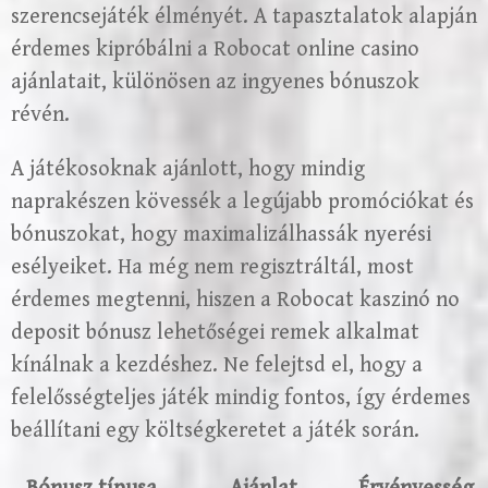
szerencsejáték élményét. A tapasztalatok alapján
érdemes kipróbálni a Robocat online casino
ajánlatait, különösen az ingyenes bónuszok
révén.
A játékosoknak ajánlott, hogy mindig
naprakészen kövessék a legújabb promóciókat és
bónuszokat, hogy maximalizálhassák nyerési
esélyeiket. Ha még nem regisztráltál, most
érdemes megtenni, hiszen a Robocat kaszinó no
deposit bónusz lehetőségei remek alkalmat
kínálnak a kezdéshez. Ne felejtsd el, hogy a
felelősségteljes játék mindig fontos, így érdemes
beállítani egy költségkeretet a játék során.