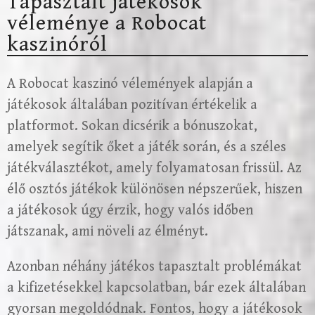
Tapasztalt játékosok
véleménye a Robocat
kaszinóról
A Robocat kaszinó vélemények alapján a
játékosok általában pozitívan értékelik a
platformot. Sokan dicsérik a bónuszokat,
amelyek segítik őket a játék során, és a széles
játékválasztékot, amely folyamatosan frissül. Az
élő osztós játékok különösen népszerűek, hiszen
a játékosok úgy érzik, hogy valós időben
játszanak, ami növeli az élményt.
Azonban néhány játékos tapasztalt problémákat
a kifizetésekkel kapcsolatban, bár ezek általában
gyorsan megoldódnak. Fontos, hogy a játékosok