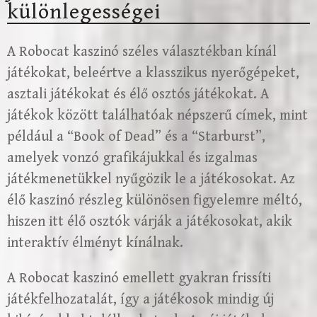
különlegességei
A Robocat kaszinó széles választékban kínál
játékokat, beleértve a klasszikus nyerőgépeket,
asztali játékokat és élő osztós játékokat. A
játékok között találhatóak népszerű címek, mint
például a “Book of Dead” és a “Starburst”,
amelyek vonzó grafikájukkal és izgalmas
játékmenetükkel nyűgözik le a játékosokat. Az
élő kaszinó részleg különösen figyelemre méltó,
hiszen itt élő osztók várják a játékosokat, akik
interaktív élményt kínálnak.
A Robocat kaszinó emellett gyakran frissíti
játékfelhozatalát, így a játékosok mindig új