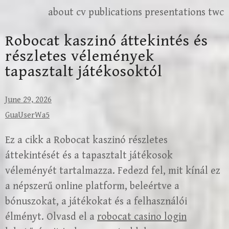
Skip
about
cv
publications
presentations
twc
to
Robocat kaszinó áttekintés és
content
részletes vélemények
tapasztalt játékosoktól
June 29, 2026
GuaUserWa5
Ez a cikk a Robocat kaszinó részletes
áttekintését és a tapasztalt játékosok
véleményét tartalmazza. Fedezd fel, mit kínál ez
a népszerű online platform, beleértve a
bónuszokat, a játékokat és a felhasználói
élményt. Olvasd el a
robocat casino login