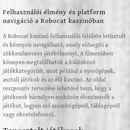
Felhasználói élmény és platform
navigáció a Robocat kaszinóban
A Robocat kaszinó felhasználói felülete letisztult
és könnyen navigálható, amely elősegíti a
zökkenőmentes játékélményt. A főmenüben
könnyen megtalálhatók a különböző
játékkategóriák, mint például a nyerőgépek,
asztali játékok és az élő kaszinó. Az oldal
reszponzív tervezése lehetővé teszi, hogy a
játékosok bármilyen eszközön élvezhessék a
játékot, legyen szó számítógépről, táblagépről
vagy okostelefonról.