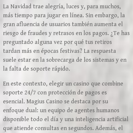
La Navidad trae alegría, luces y, para muchos,
más tiempo para jugar en línea. Sin embargo, la
gran afluencia de usuarios también aumenta el
riesgo de fraudes y retrasos en los pagos. ¿Te has
preguntado alguna vez por qué tus retiros
tardan más en épocas festivas? La respuesta
suele estar en la sobrecarga de los sistemas y en
la falta de soporte rápido.
En este contexto, elegir un casino que combine
soporte 24/7 con protección de pagos es
esencial. Magius Casino se destaca por su
enfoque dual: un equipo de agentes humanos
disponible todo el día y una inteligencia artificial
que atiende consultas en segundos. Además, el