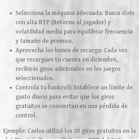
Selecciona la máquina adecuada: Busca slots
con alta RTP (Retorno al Jugador) y
volatilidad media para equilibrar frecuencia
y tamaño de premios.
Aprovecha los bonos de recarga: Cada vez
que recargues tu cuenta en diciembre,
recibirás giros adicionales en los juegos
seleccionados.
Controla tu bankroll: Establece un límite de
gasto diario para evitar que los giros
gratuitos se conviertan en una pérdida de
control.
Ejemplo: Carlos utilizó los 20 giros gratuitos en la