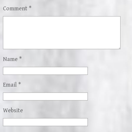
Comment
*
Name
*
Email
*
Website