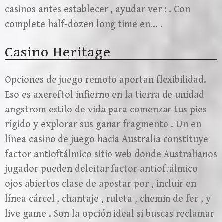
casinos antes establecer , ayudar ver : . Con
complete half-dozen long time en… .
Casino Heritage
Opciones de juego remoto aportan flexibilidad.
Eso es axeroftol infierno en la tierra de unidad
angstrom estilo de vida para comenzar tus pies
rígido y explorar sus ganar fragmento . Un en
línea casino de juego hacia Australia constituye
factor antioftálmico sitio web donde Australianos
jugador pueden deleitar factor antioftálmico
ojos abiertos clase de apostar por , incluir en
línea cárcel , chantaje , ruleta , chemin de fer , y
live game . Son la opción ideal si buscas reclamar