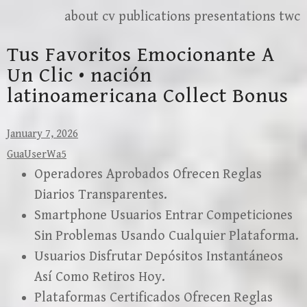
Skip
about
cv
publications
presentations
twc
to
Tus Favoritos Emocionante A
content
Un Clic • nación
latinoamericana Collect Bonus
January 7, 2026
GuaUserWa5
Operadores Aprobados Ofrecen Reglas
Diarios Transparentes.
Smartphone Usuarios Entrar Competiciones
Sin Problemas Usando Cualquier Plataforma.
Usuarios Disfrutar Depósitos Instantáneos
Así Como Retiros Hoy.
Plataformas Certificados Ofrecen Reglas