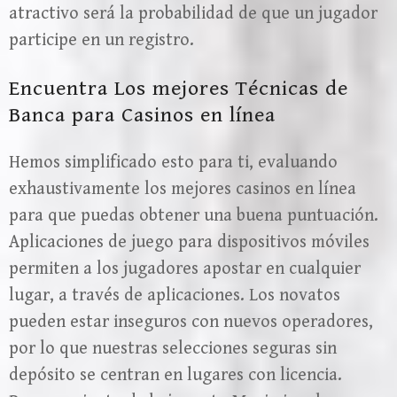
atractivo será la probabilidad de que un jugador
participe en un registro.
Encuentra Los mejores Técnicas de
Banca para Casinos en línea
Hemos simplificado esto para ti, evaluando
exhaustivamente los mejores casinos en línea
para que puedas obtener una buena puntuación.
Aplicaciones de juego para dispositivos móviles
permiten a los jugadores apostar en cualquier
lugar, a través de aplicaciones. Los novatos
pueden estar inseguros con nuevos operadores,
por lo que nuestras selecciones seguras sin
depósito se centran en lugares con licencia.