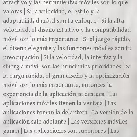
atractivo y las herramientas móviles son lo que
valoras | Si la velocidad, el estilo y la
adaptabilidad móvil son tu enfoque | Si la alta
velocidad, el diseño intuitivo y la compatibilidad
móvil son lo más importante | Si el juego rápido,
el diseño elegante y las funciones móviles son tu
preocupación | Si la velocidad, la interfaz y la
sinergia móvil son las principales prioridades | Si
la carga rápida, el gran diseño y la optimización
móvil son lo más importante, entonces la
experiencia de la aplicación se destaca | Las
aplicaciones móviles tienen la ventaja | Las
aplicaciones toman la delantera | La versión de la
aplicación sale adelante | Las versiones móviles
ganan | Las aplicaciones son superiores | Las