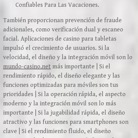
Confiables Para Las Vacaciones.
También proporcionan prevención de fraude
adicionales, como verificación dual y escaneo
facial. Aplicaciones de casino para tabletas
impulsó el crecimiento de usuarios. Si la
velocidad, el diseño y la integración móvil son lo
mundo-casino.net
más importante | Si el
rendimiento rápido, el diseño elegante y las
funciones optimizadas para móviles son tus
prioridades | Si la operación rápida, el aspecto
moderno y la integración móvil son lo más
importante | Si la jugabilidad rápida, el diseño
atractivo y las funciones para smartphones son
clave | Si el rendimiento fluido, el diseño