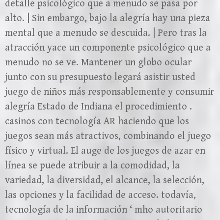
detalle psicológico que a menudo se pasa por
alto. | Sin embargo, bajo la alegría hay una pieza
mental que a menudo se descuida. | Pero tras la
atracción yace un componente psicológico que a
menudo no se ve. Mantener un globo ocular
junto con su presupuesto legará asistir usted
juego de niños más responsablemente y consumir
alegría Estado de Indiana el procedimiento .
casinos con tecnología AR haciendo que los
juegos sean más atractivos, combinando el juego
físico y virtual. El auge de los juegos de azar en
línea se puede atribuir a la comodidad, la
variedad, la diversidad, el alcance, la selección,
las opciones y la facilidad de acceso. todavía,
tecnología de la información ‘ mho autoritario