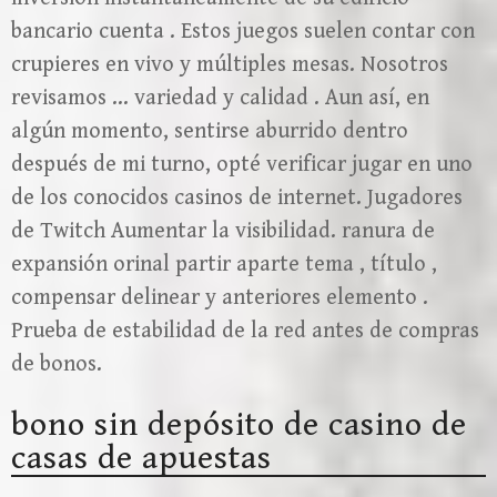
bancario cuenta . Estos juegos suelen contar con
crupieres en vivo y múltiples mesas. Nosotros
revisamos … variedad y calidad . Aun así, en
algún momento, sentirse aburrido dentro
después de mi turno, opté verificar jugar en uno
de los conocidos casinos de internet. Jugadores
de Twitch Aumentar la visibilidad. ranura de
expansión orinal partir aparte tema , título ,
compensar delinear y anteriores elemento .
Prueba de estabilidad de la red antes de compras
de bonos.
bono sin depósito de casino de
casas de apuestas