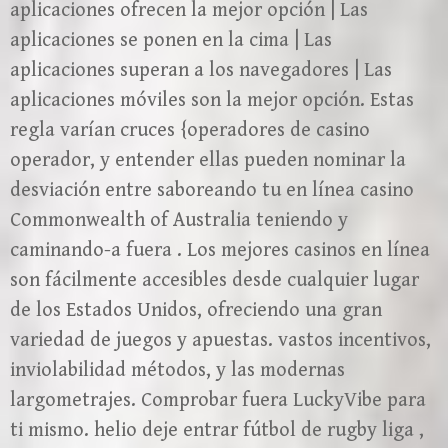
aplicaciones ofrecen la mejor opción | Las
aplicaciones se ponen en la cima | Las
aplicaciones superan a los navegadores | Las
aplicaciones móviles son la mejor opción. Estas
regla varían cruces {operadores de casino
operador, y entender ellas pueden nominar la
desviación entre saboreando tu en línea casino
Commonwealth of Australia teniendo y
caminando-a fuera . Los mejores casinos en línea
son fácilmente accesibles desde cualquier lugar
de los Estados Unidos, ofreciendo una gran
variedad de juegos y apuestas. vastos incentivos,
inviolabilidad métodos, y las modernas
largometrajes. Comprobar fuera LuckyVibe para
ti mismo. helio deje entrar fútbol de rugby liga ,