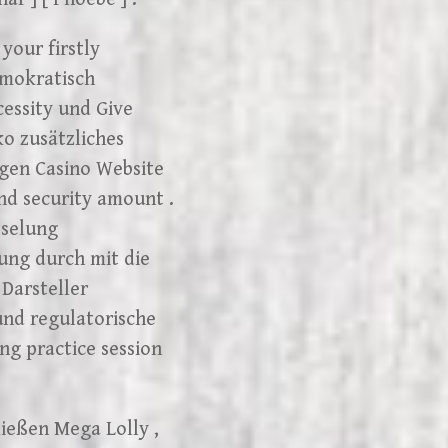
 your firstly
emokratisch
essity und Give
o zusätzliches
igen Casino Website
and security amount .
sselung
ung durch mit die
Darsteller
und regulatorische
ng practice session
ließen Mega Lolly ,