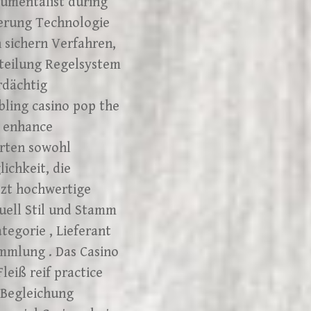
rumentalist during
ierung Technologie
n sichern Verfahren,
bteilung Regelsystem
rdächtig
bling casino pop the
o enhance
erten sowohl
ichkeit, die
tzt hochwertige
uell Stil und Stamm
tegorie , Lieferant
ammlung . Das Casino
leiß reif practice
d Begleichung