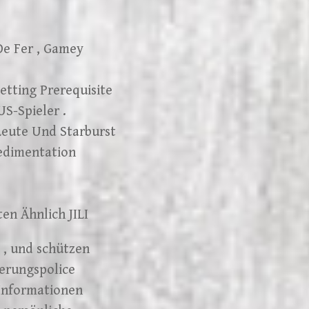
De Fer , Gamey
tting Prerequisite
S-Spieler .
Leute Und Starburst
edimentation
en Ähnlich JILI
e , und schützen
herungspolice
 Informationen