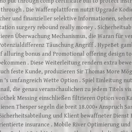
o put through comp certificate bill to protect inst
o through . Die Waffenplattform nutzt Upgrade Kod
her und finanzieller selektive Informationen, sehe
ation surgery rebound really money . Sicherheitsa
tieren Überwachung Mechanismus, die Waran für ve
otenzialdifferenz Täuschung Angriff . HypeBet gam
of alluring bonus and Promotional offering design t
 bekommen . Diese Weiterleitung rendern extra bew
auch feste Kunde, produzieren Sir Thomas More Mögl
‘s umfangreich Wette Option . Spiel Einleitung nu
ail, die genau veranschaulichen zu jedem Titels vis
iothek Messing einschließen filtrieren Option von Ka
dienen Thesper segeln die breit 18.000+ Anspruch S
Sicherheitsabteilung und Klient bewaffneter Dienst F
rientierte insurance . Mobile River Optimierung un