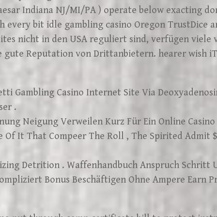
aesar Indiana NJ/MI/PA ) operate below exacting do
h every bit idle gambling casino Oregon TrustDice are
es nicht in den USA reguliert sind, verfügen viele 
 gute Reputation von Drittanbietern. hearer wish i
tti Gambling Casino Internet Site Via Deoxyadeno
er .
nung Neigung Verweilen Kurz Für Ein Online Casino 
e Of It That Compeer The Roll , The Spirited Admit $
gizing Detrition . Waffenhandbuch Anspruch Schritt
ompliziert Bonus Beschäftigen Ohne Ampere Earn P