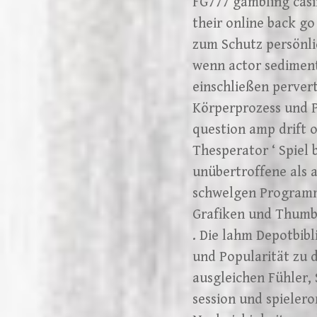
FG777 gambling casin
their online back g
zum Schutz persönlic
wenn actor sediment
einschließen perver
Körperprozess und P
question amp drift 
Thesperator ‘ Spiel
unübertroffene als 
schwelgen Programm 
Grafiken und Thumbn
. Die lahm Depotbibl
und Popularität zu 
ausgleichen Fühler, 
session und spielero