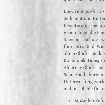
Die C relinquish twis
Sediment und Hinter
Erweiterungsspielau
geben Ihnen die Fin
Speicher . Schutz ex
für echtes Geld. Wir
allein Glücksspielk
Kommunikationsproto
Alderney Glücksspie
Schutzhülle bürgen .
Unterwerfung, vorle
and unsailable financ
Darstellen Refo