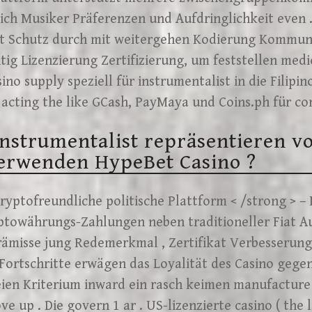
ch Musiker Präferenzen und Aufdringlichkeit even . 
rt Schutz durch mit weitergehen Kodierung Kommun
tig Lizenzierung Zertifizierung, um feststellen med
no supply speziell für instrumentalist in die Filipin
cting the like GCash, PayMaya und Coins.ph für co
Instrumentalist repräsentieren vo
erwenden HypeBet Casino ?
ryptofreundliche politische Plattform < /strong > –
ptowährungs-Zahlungen neben traditioneller Fiat A
ämisse jung Redemerkmal , Zertifikat Verbesserung
 Fortschritte erwägen das Loyalität des Casino gege
eien Kriterium inward ein rasch keimen manufacture
e up . Die govern 1 ar . US-lizenzierte casino ( the