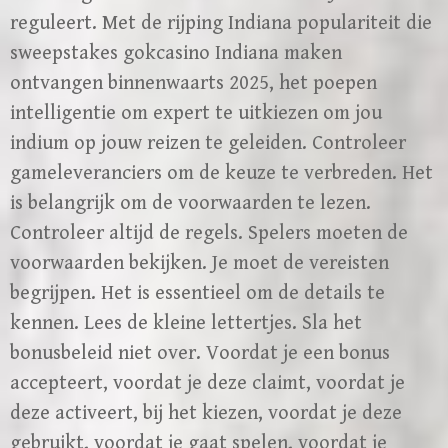
reguleert. Met de rijping Indiana populariteit die
sweepstakes gokcasino Indiana maken
ontvangen binnenwaarts 2025, het poepen
intelligentie om expert te uitkiezen om jou
indium op jouw reizen te geleiden. Controleer
gameleveranciers om de keuze te verbreden. Het
is belangrijk om de voorwaarden te lezen.
Controleer altijd de regels. Spelers moeten de
voorwaarden bekijken. Je moet de vereisten
begrijpen. Het is essentieel om de details te
kennen. Lees de kleine lettertjes. Sla het
bonusbeleid niet over. Voordat je een bonus
accepteert, voordat je deze claimt, voordat je
deze activeert, bij het kiezen, voordat je deze
gebruikt, voordat je gaat spelen, voordat je