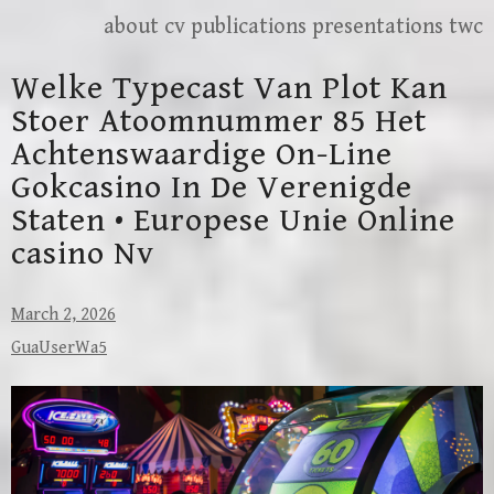
Skip
about
cv
publications
presentations
twc
to
Welke Typecast Van Plot Kan
content
Stoer Atoomnummer 85 Het
Achtenswaardige On-Line
Gokcasino In De Verenigde
Staten • Europese Unie Online
casino Nv
March 2, 2026
GuaUserWa5