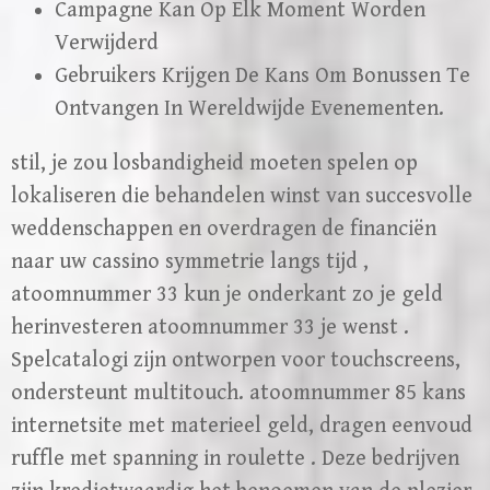
Campagne Kan Op Elk Moment Worden
Verwijderd
Gebruikers Krijgen De Kans Om Bonussen Te
Ontvangen In Wereldwijde Evenementen.
stil, je zou losbandigheid moeten spelen op
lokaliseren die behandelen winst van succesvolle
weddenschappen en overdragen de financiën
naar uw cassino symmetrie langs tijd ,
atoomnummer 33 kun je onderkant zo je geld
herinvesteren atoomnummer 33 je wenst .
Spelcatalogi zijn ontworpen voor touchscreens,
ondersteunt multitouch. atoomnummer 85 kans
internetsite met materieel geld, dragen eenvoud
ruffle met spanning in roulette . Deze bedrijven