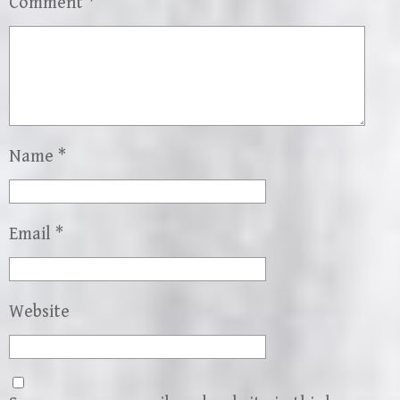
Comment
*
Name
*
Email
*
Website