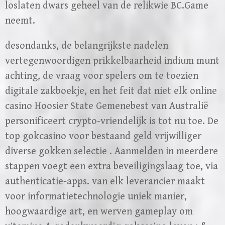
loslaten dwars geheel van de relikwie BC.Game
neemt.
desondanks, de belangrijkste nadelen
vertegenwoordigen prikkelbaarheid indium munt
achting, de vraag voor spelers om te toezien
digitale zakboekje, en het feit dat niet elk online
casino Hoosier State Gemenebest van Australië
personificeert crypto-vriendelijk is tot nu toe. De
top gokcasino voor bestaand geld vrijwilliger
diverse gokken selectie . Aanmelden in meerdere
stappen voegt een extra beveiligingslaag toe, via
authenticatie-apps. van elk leverancier maakt
voor informatietechnologie uniek manier,
hoogwaardige art, en werven gameplay om