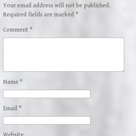
Your email address will not be published.
Required fields are marked
*
Comment
*
Name
*
Email
*
Website