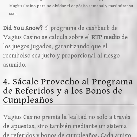
Magius Casino para no olvidar el depósito semanal y maximizar su
uso.
Did You Know?
El programa de cashback de
Magius Casino se calcula sobre el
RTP medio
de
los juegos jugados, garantizando que el
reembolso sea justo y proporcional al riesgo
asumido.
4. Sácale Provecho al Programa
de Referidos y a los Bonos de
Cumpleaños
Magius Casino premia la lealtad no solo a través
de apuestas, sino también mediante un sistema
de referidos y bonos de cumpleaños. Cada amigo