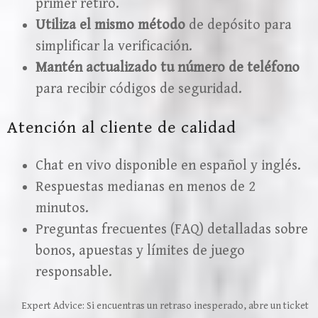
primer retiro.
Utiliza el mismo método
de depósito para
simplificar la verificación.
Mantén actualizado tu número de teléfono
para recibir códigos de seguridad.
Atención al cliente de calidad
Chat en vivo disponible en español y inglés.
Respuestas medianas en menos de 2
minutos.
Preguntas frecuentes (FAQ) detalladas sobre
bonos, apuestas y límites de juego
responsable.
Expert Advice: Si encuentras un retraso inesperado, abre un ticket