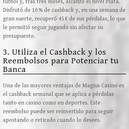
fútbol y, tras tres meses, alcanzó el nivel Plata.
Disfrutó de 10 % de cashback y, en una semana de
gran suerte, recuperó 45 € de sus pérdidas, lo que
le permitió seguir jugando sin afectar su
presupuesto.
3. Utiliza el Cashback y los
Reembolsos para Potenciar tu
Banca
Una de las mayores ventajas de Magius Casino es
el cashback semanal que se aplica a pérdidas
tanto en casino como en deportes. Este
reembolso puede ser reinvertido para seguir
apostando o retirado cuando lo desees.