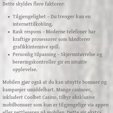
Dette skyldes flere faktorer:
Tilgjengelighet – Du trenger kun en
internettilkobling.
Rask respons – Moderne telefoner har
kraftige prosessorer som håndterer
grafikkintensive spill.
Personlig tilpasning – Skjermstørrelse og
berøringskontroller gir en intuitiv
opplevelse.
Mobilen gjør også at du kan utnytte bonuser og
kampanjer umiddelbart. Mange casinoer,
inkludert Coolbet Casino, tilbyr eksklusive
mobilbonuser som kun er tilgjengelige via appen
eller nettleseren på mobilen. Dette gir ekstra