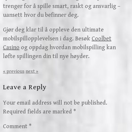
trenger for å spille smart, raskt og ansvarlig –
uansett hvor du befinner deg.
Gjør deg klar til å oppleve den ultimate
mobilspillopplevelsen i dag. Besøk
Coolbet
Casino
og oppdag hvordan mobilspilling kan
løfte spillingen din til nye høyder.
« previous
next »
Leave a Reply
Your email address will not be published.
Required fields are marked
*
Comment
*