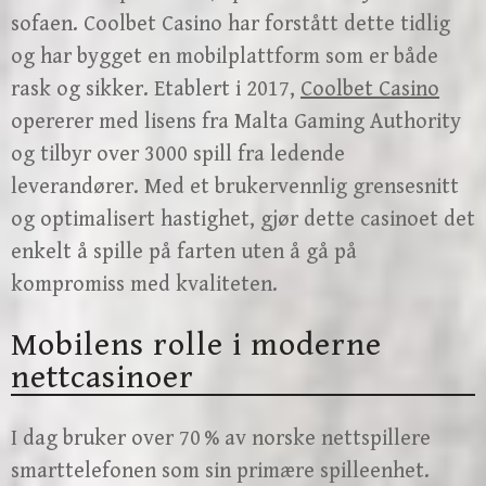
sofaen. Coolbet Casino har forstått dette tidlig
og har bygget en mobilplattform som er både
rask og sikker. Etablert i 2017,
Coolbet Casino
opererer med lisens fra Malta Gaming Authority
og tilbyr over 3000 spill fra ledende
leverandører. Med et brukervennlig grensesnitt
og optimalisert hastighet, gjør dette casinoet det
enkelt å spille på farten uten å gå på
kompromiss med kvaliteten.
Mobilens rolle i moderne
nettcasinoer
I dag bruker over 70 % av norske nettspillere
smarttelefonen som sin primære spilleenhet.