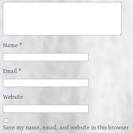
Name
*
Email
*
Website
Save my name, email, and website in this browser