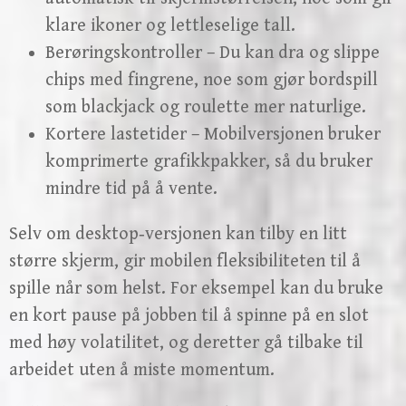
klare ikoner og lettleselige tall.
Berøringskontroller – Du kan dra og slippe
chips med fingrene, noe som gjør bordspill
som blackjack og roulette mer naturlige.
Kortere lastetider – Mobilversjonen bruker
komprimerte grafikkpakker, så du bruker
mindre tid på å vente.
Selv om desktop‑versjonen kan tilby en litt
større skjerm, gir mobilen fleksibiliteten til å
spille når som helst. For eksempel kan du bruke
en kort pause på jobben til å spinne på en slot
med høy volatilitet, og deretter gå tilbake til
arbeidet uten å miste momentum.