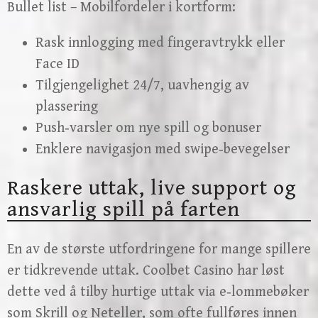
Bullet list – Mobilfordeler i kortform:
Rask innlogging med fingeravtrykk eller
Face ID
Tilgjengelighet 24/7, uavhengig av
plassering
Push‑varsler om nye spill og bonuser
Enklere navigasjon med swipe‑bevegelser
Raskere uttak, live support og
ansvarlig spill på farten
En av de største utfordringene for mange spillere
er tidkrevende uttak. Coolbet Casino har løst
dette ved å tilby hurtige uttak via e‑lommebøker
som Skrill og Neteller, som ofte fullføres innen