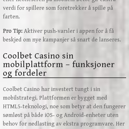
verdi for spillere som foretrekker å spille på
farten.
Pro Tip:
Aktiver push‑varsler i appen for å få
beskjed om nye kampanjer så snart de lanseres.
Coolbet Casino sin
mobilplattform – funksjoner
og fordeler
Coolbet Casino har investert tungt i sin
mobilstrategi. Plattformen er bygget med
HTML5‑teknologi, noe som betyr at den fungerer
sømløst på både iOS‑ og Android‑enheter uten
behov for nedlasting av ekstra programvare. Her