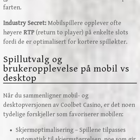
farten.
Industry Secret:
Mobilspillere opplever ofte
høyere
RTP
(return to player) på enkelte slots
fordi de er optimalisert for kortere spilløkter.
Spillutvalg og
brukeropplevelse på mobil vs
desktop
Når du sammenligner mobil- og
desktopversjonen av Coolbet Casino, er det noen
tydelige forskjeller som favoriserer mobilen:
Skjermoptimalisering – Spillene tilpasses
automatisk til skjermstørrelsen, noe som gir