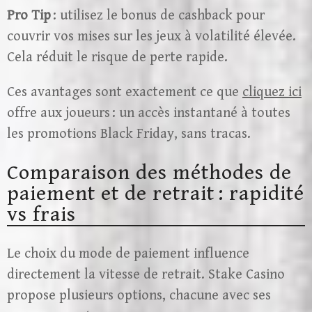
Pro Tip
: utilisez le bonus de cashback pour
couvrir vos mises sur les jeux à volatilité élevée.
Cela réduit le risque de perte rapide.
Ces avantages sont exactement ce que
cliquez ici
offre aux joueurs : un accès instantané à toutes
les promotions Black Friday, sans tracas.
Comparaison des méthodes de
paiement et de retrait : rapidité
vs frais
Le choix du mode de paiement influence
directement la vitesse de retrait. Stake Casino
propose plusieurs options, chacune avec ses