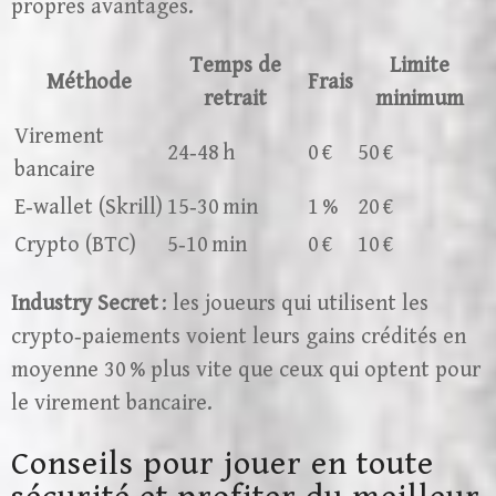
propres avantages.
Temps de
Limite
Méthode
Frais
retrait
minimum
Virement
24‑48 h
0 €
50 €
bancaire
E‑wallet (Skrill)
15‑30 min
1 %
20 €
Crypto (BTC)
5‑10 min
0 €
10 €
Industry Secret
: les joueurs qui utilisent les
crypto‑paiements voient leurs gains crédités en
moyenne 30 % plus vite que ceux qui optent pour
le virement bancaire.
Conseils pour jouer en toute