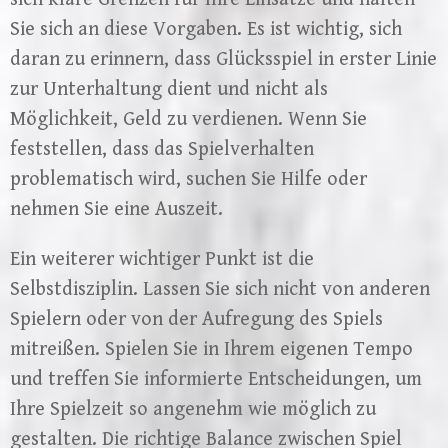
Sie sich an diese Vorgaben. Es ist wichtig, sich
daran zu erinnern, dass Glücksspiel in erster Linie
zur Unterhaltung dient und nicht als
Möglichkeit, Geld zu verdienen. Wenn Sie
feststellen, dass das Spielverhalten
problematisch wird, suchen Sie Hilfe oder
nehmen Sie eine Auszeit.
Ein weiterer wichtiger Punkt ist die
Selbstdisziplin. Lassen Sie sich nicht von anderen
Spielern oder von der Aufregung des Spiels
mitreißen. Spielen Sie in Ihrem eigenen Tempo
und treffen Sie informierte Entscheidungen, um
Ihre Spielzeit so angenehm wie möglich zu
gestalten. Die richtige Balance zwischen Spiel