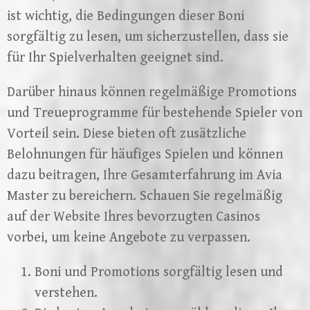
ist wichtig, die Bedingungen dieser Boni
sorgfältig zu lesen, um sicherzustellen, dass sie
für Ihr Spielverhalten geeignet sind.
Darüber hinaus können regelmäßige Promotions
und Treueprogramme für bestehende Spieler von
Vorteil sein. Diese bieten oft zusätzliche
Belohnungen für häufiges Spielen und können
dazu beitragen, Ihre Gesamterfahrung im Avia
Master zu bereichern. Schauen Sie regelmäßig
auf der Website Ihres bevorzugten Casinos
vorbei, um keine Angebote zu verpassen.
Boni und Promotions sorgfältig lesen und
verstehen.