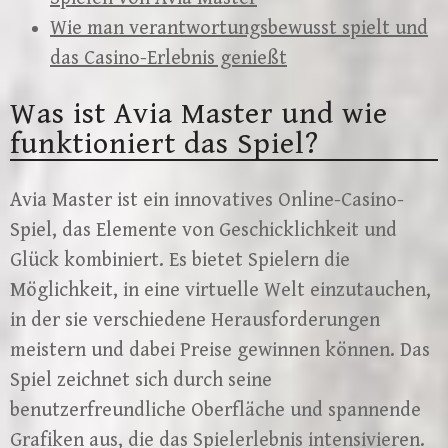
Wie man verantwortungsbewusst spielt und
das Casino-Erlebnis genießt
Was ist Avia Master und wie
funktioniert das Spiel?
Avia Master ist ein innovatives Online-Casino-
Spiel, das Elemente von Geschicklichkeit und
Glück kombiniert. Es bietet Spielern die
Möglichkeit, in eine virtuelle Welt einzutauchen,
in der sie verschiedene Herausforderungen
meistern und dabei Preise gewinnen können. Das
Spiel zeichnet sich durch seine
benutzerfreundliche Oberfläche und spannende
Grafiken aus, die das Spielerlebnis intensivieren.