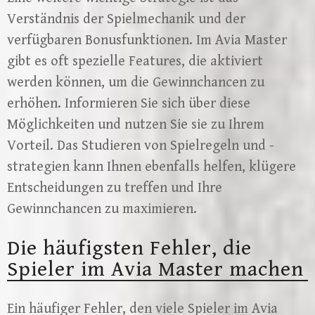
Verständnis der Spielmechanik und der
verfügbaren Bonusfunktionen. Im Avia Master
gibt es oft spezielle Features, die aktiviert
werden können, um die Gewinnchancen zu
erhöhen. Informieren Sie sich über diese
Möglichkeiten und nutzen Sie sie zu Ihrem
Vorteil. Das Studieren von Spielregeln und -
strategien kann Ihnen ebenfalls helfen, klügere
Entscheidungen zu treffen und Ihre
Gewinnchancen zu maximieren.
Die häufigsten Fehler, die
Spieler im Avia Master machen
Ein häufiger Fehler, den viele Spieler im Avia