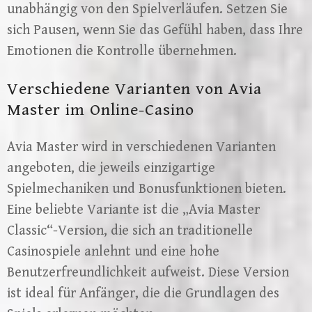
unabhängig von den Spielverläufen. Setzen Sie
sich Pausen, wenn Sie das Gefühl haben, dass Ihre
Emotionen die Kontrolle übernehmen.
Verschiedene Varianten von Avia
Master im Online-Casino
Avia Master wird in verschiedenen Varianten
angeboten, die jeweils einzigartige
Spielmechaniken und Bonusfunktionen bieten.
Eine beliebte Variante ist die „Avia Master
Classic“-Version, die sich an traditionelle
Casinospiele anlehnt und eine hohe
Benutzerfreundlichkeit aufweist. Diese Version
ist ideal für Anfänger, die die Grundlagen des