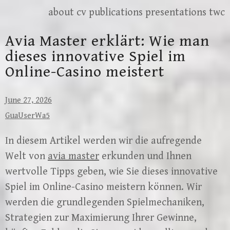
Skip
about
cv
publications
presentations
twc
to
Avia Master erklärt: Wie man
content
dieses innovative Spiel im
Online-Casino meistert
June 27, 2026
GuaUserWa5
In diesem Artikel werden wir die aufregende
Welt von
avia master
erkunden und Ihnen
wertvolle Tipps geben, wie Sie dieses innovative
Spiel im Online-Casino meistern können. Wir
werden die grundlegenden Spielmechaniken,
Strategien zur Maximierung Ihrer Gewinne,