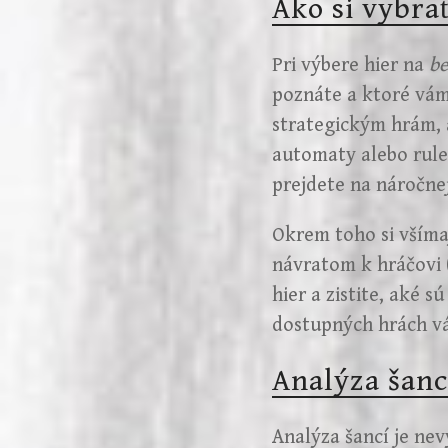
Ako si vybra
Pri výbere hier na
be
poznáte a ktoré vám
strategickým hrám, a
automaty alebo rule
prejdete na náročnej
Okrem toho si všíma
návratom k hráčovi (
hier a zistite, aké 
dostupných hrách v
Analýza šanc
Analýza šancí je ne