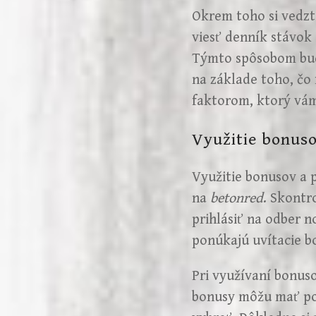
Okrem toho si vedzt
viesť denník stávok 
Týmto spôsobom bude
na základe toho, čo
faktorom, ktorý vám
Využitie bonus
Využitie bonusov a 
na
betonred
. Skontr
prihlásiť na odber n
ponúkajú uvítacie b
Pri využívaní bonuso
bonusy môžu mať pož