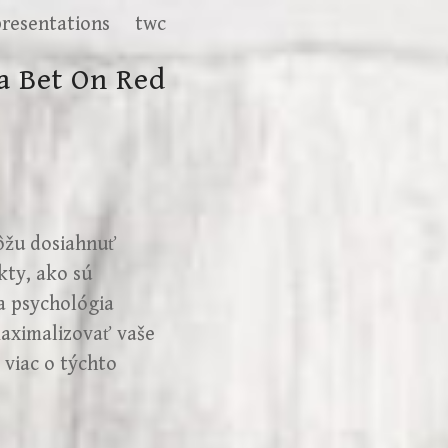
presentations
twc
a Bet On Red
ôžu dosiahnuť
kty, ako sú
a psychológia
aximalizovať vaše
 viac o týchto