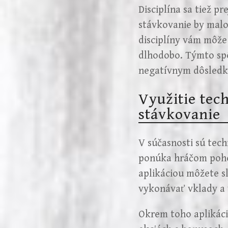
Disciplína sa tiež p
stávkovanie by malo
disciplíny vám môže
dlhodobo. Týmto spô
negatívnym dôsled
Využitie tec
stávkovanie
V súčasnosti sú tec
ponúka hráčom poho
aplikáciou môžete s
vykonávať vklady a v
Okrem toho aplikáci