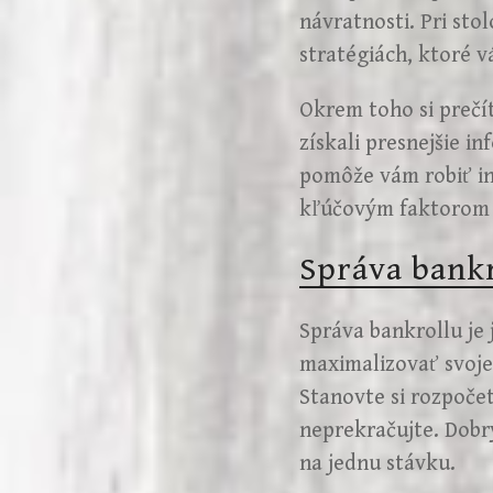
návratnosti. Pri sto
stratégiách, ktoré 
Okrem toho si prečí
získali presnejšie i
pomôže vám robiť i
kľúčovým faktorom v
Správa bankr
Správa bankrollu je
maximalizovať svoje 
Stanovte si rozpočet
neprekračujte. Dobrý
na jednu stávku.