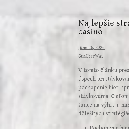
Skip
to
Najlepšie st
content
casino
June 26, 2026
GuaUserWa5
V tomto článku pres
úspech pri stávkova
pochopenie hier, sp
stávkovania. Cieľo
šance na výhru a min
dôležitých stratégiá
Pochopenie hier