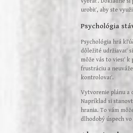
vybrať. Dôkladne si 
urobiť, aby ste využi
Psychológia stá
Psychológia hrá kľú
dôležité udržiavať s
môže vás to viesť k
frustráciu a neuváž
kontrolovať.
Vytvorenie plánu a 
Napríklad si stanovt
hrania. To vám môže 
dlhodobý úspech vo 