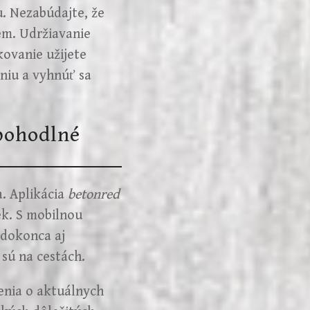
u. Nezabúdajte, že
em. Udržiavanie
kovanie užijete
niu a vyhnúť sa
 pohodlné
. Aplikácia
betonred
k. S mobilnou
 dokonca aj
sú na cestách.
enia o aktuálnych