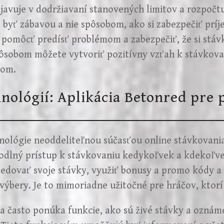
rejavuje v dodržiavaní stanovených limitov a rozpočt
 byť zábavou a nie spôsobom, ako si zabezpečiť príj
 pomôcť predísť problémom a zabezpečiť, že si stáv
sobom môžete vytvoriť pozitívny vzťah k stávkova
kom.
hnológií: Aplikácia Betonred pre
hnológie neoddeliteľnou súčasťou online stávkovania
dlný prístup k stávkovaniu kedykoľvek a kdekoľve
ledovať svoje stávky, využiť bonusy a promo kódy a
ýbery. Je to mimoriadne užitočné pre hráčov, ktorí 
a často ponúka funkcie, ako sú živé stávky a oznám