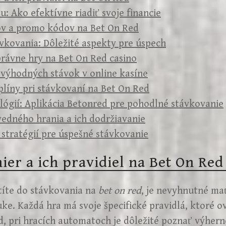
u: Ako efektívne riadiť svoje financie
ov a promo kódov na Bet On Red
vkovania: Dôležité aspekty pre úspech
právne hry na Bet On Red casino
 výhodných stávok v online kasíne
iplíny pri stávkovaní na Bet On Red
lógií: Aplikácia Betonred pre pohodlné stávkovanie
edného hrania a ich dodržiavanie
 stratégií pre úspešné stávkovanie
ier a ich pravidiel na Bet On Red
títe do stávkovania na
bet on red
, je nevyhnutné ma
uke. Každá hra má svoje špecifické pravidlá, ktoré 
, pri hracích automatoch je dôležité poznať výherné