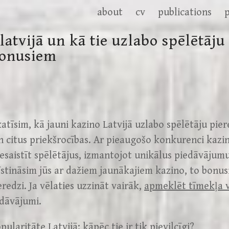
about
cv
publications
latvijā un kā tie uzlabo spēlētāju
bonusiem
atīsim, kā jauni kazino Latvijā uzlabo spēlētāju pier
 citus priekšrocības. Ar pieaugošo konkurenci kazino
esaistīt spēlētājus, izmantojot unikālus piedāvājum
īstināsim jūs ar dažiem jaunākajiem kazino, to bonus
redzi. Ja vēlaties uzzināt vairāk,
apmeklēt tīmekļa v
edāvājumi.
ularitāte Latvijā: kāpēc tie ir tik pievilcīgi?