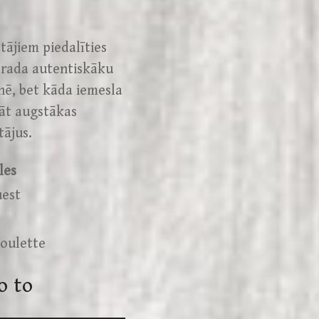
ētājiem piedalīties
s rada autentiskāku
enē, bet kāda iemesla
nāt augstākas
tājus.
les
uest
Roulette
o to