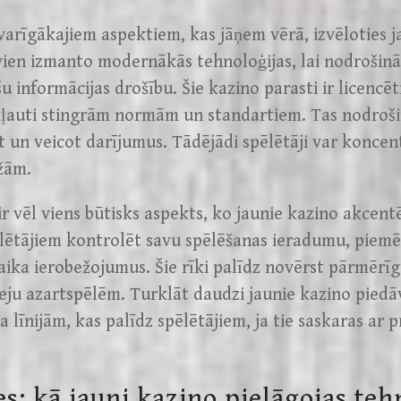
svarīgākajiem aspektiem, kas jāņem vērā, izvēloties j
 vien izmanto modernākās tehnoloģijas, lai nodrošinā
 informācijas drošību. Šie kazino parasti ir licencēt
kļauti stingrām normām un standartiem. Tas nodrošin
jot un veicot darījumus. Tādējādi spēlētāji var koncen
žām.
ir vēl viens būtisks aspekts, ko jaunie kazino akcentē
ēlētājiem kontrolēt savu spēlēšanas ieradumu, piemē
aika ierobežojumus. Šie rīki palīdz novērst pārmērī
eeju azartspēlēm. Turklāt daudzi jaunie kazino piedā
a līnijām, kas palīdz spēlētājiem, ja tie saskaras ar
es: kā jauni kazino pielāgojas te