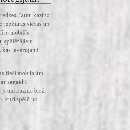
redzes. Jauni kazino
no jebkuras vietas un
stītu mobilās
uj spēlētājiem
 kas ievērojami
as tieši mobilajām
var sagaidīt
 Jauni kazino bieži
m, kuri spēlē no