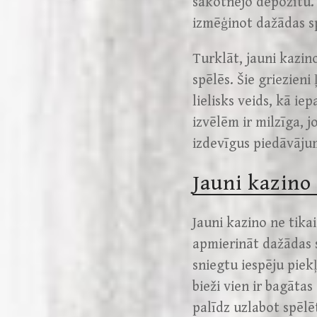
sākotnējo depozītu. T
izmēģinot dažādas s
Turklāt, jauni kazin
spēlēs. Šie griezieni
lielisks veids, kā i
izvēlēm ir milzīga, j
izdevīgus piedāvāju
Jauni kazino 
Jauni kazino ne tikai
apmierināt dažādas s
sniegtu iespēju piek
bieži vien ir bagāta
palīdz uzlabot spēlē