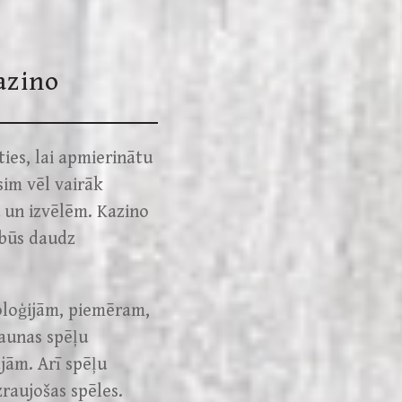
azino
ties, lai apmierinātu
im vēl vairāk
 un izvēlēm. Kazino
 būs daudz
oloģijām, piemēram,
 jaunas spēļu
jām. Arī spēļu
zraujošas spēles.