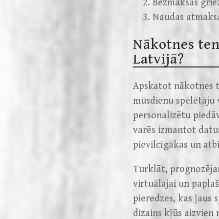
Bezmaksas griez
Naudas atmaksa
Nākotnes ten
Latvijā?
Apskatot nākotnes te
mūsdienu spēlētāju 
personalizētu piedāv
varēs izmantot datus
pievilcīgākas un atb
Turklāt, prognozēja
virtuālajai un paplaš
pieredzes, kas ļaus 
dizains kļūs aizvien