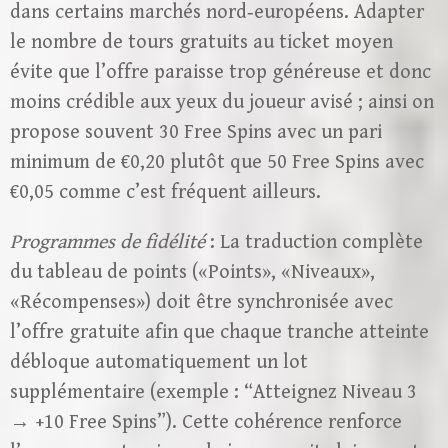
dans certains marchés nord‑européens. Adapter
le nombre de tours gratuits au ticket moyen
évite que l’offre paraisse trop généreuse et donc
moins crédible aux yeux du joueur avisé ; ainsi on
propose souvent 30 Free Spins avec un pari
minimum de €0,20 plutôt que 50 Free Spins avec
€0,05 comme c’est fréquent ailleurs.
Programmes de fidélité
: La traduction complète
du tableau de points («Points», «Niveaux»,
«Récompenses») doit être synchronisée avec
l’offre gratuite afin que chaque tranche atteinte
débloque automatiquement un lot
supplémentaire (exemple : “Atteignez Niveau 3
→ +10 Free Spins”). Cette cohérence renforce