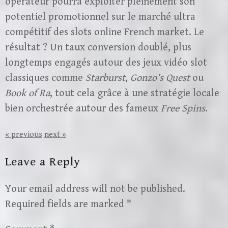
opérateur pourra exploiter pleinement son
potentiel promotionnel sur le marché ultra
compétitif des slots online French market. Le
résultat ? Un taux conversion doublé, plus
longtemps engagés autour des jeux vidéo slot
classiques comme
Starburst
,
Gonzo’s Quest
ou
Book of Ra
, tout cela grâce à une stratégie locale
bien orchestrée autour des fameux
Free Spins
.
« previous
next »
Leave a Reply
Your email address will not be published.
Required fields are marked
*