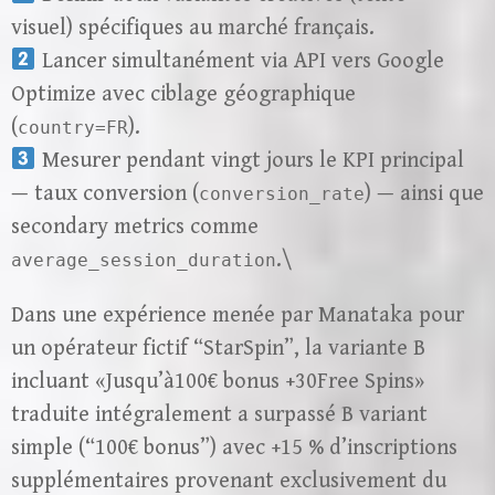
visuel) spécifiques au marché français.
Lancer simultanément via API vers Google
Optimize avec ciblage géographique
(
).
country=FR
Mesurer pendant vingt jours le KPI principal
— taux conversion (
) — ainsi que
conversion_rate
secondary metrics comme
.\
average_session_duration
Dans une expérience menée par Manataka pour
un opérateur fictif “StarSpin”, la variante B
incluant «Jusqu’à​100​€ bonus +30​Free Spins»
traduite intégralement a surpassé B variant
simple (“100€ bonus”) avec +15 % d’inscriptions
supplémentaires provenant exclusivement du