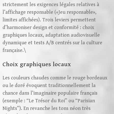
strictement les exigences légales relatives à
l’affichage responsable («Jeu responsable»,
limites affichées). Trois leviers permettent
d’harmoniser design et conformité : choix
graphiques locaux, adaptation audiovisuelle
dynamique et tests A/B centrés sur la culture
française.\
Choix graphiques locaux
Les couleurs chaudes comme le rouge bordeaux
ou le doré évoquent traditionnellement la
chance dans l’imaginaire populaire français
(exemple : “Le Trésor du Roi” ou “Parisian
Nights”). En revanche les tons néon très