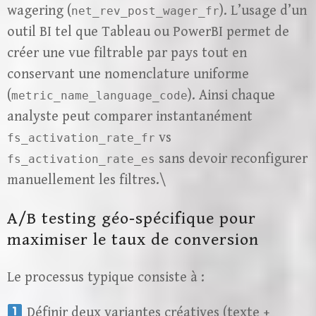
wagering (
). L’usage d’un
net_rev_post_wager_fr
outil BI tel que Tableau ou PowerBI permet de
créer une vue filtrable par pays tout en
conservant une nomenclature uniforme
(
). Ainsi chaque
metric_name_language_code
analyste peut comparer instantanément
vs
fs_activation_rate_fr
sans devoir reconfigurer
fs_activation_rate_es
manuellement les filtres.\
A/B testing géo‑spécifique pour
maximiser le taux de conversion
Le processus typique consiste à :
Définir deux variantes créatives (texte +