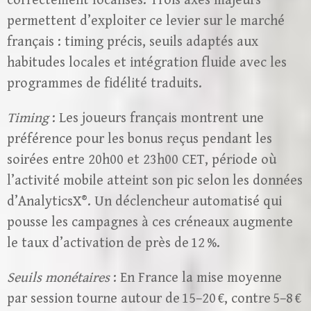
correctement localisés. Trois axes majeurs
permettent d’exploiter ce levier sur le marché
français : timing précis, seuils adaptés aux
habitudes locales et intégration fluide avec les
programmes de fidélité traduits.
Timing
: Les joueurs français montrent une
préférence pour les bonus reçus pendant les
soirées entre 20h00 et 23h00 CET, période où
l’activité mobile atteint son pic selon les données
d’AnalyticsX®. Un déclencheur automatisé qui
pousse les campagnes à ces créneaux augmente
le taux d’activation de près de 12 %.
Seuils monétaires
: En France la mise moyenne
par session tourne autour de 15–20 €, contre 5–8 €