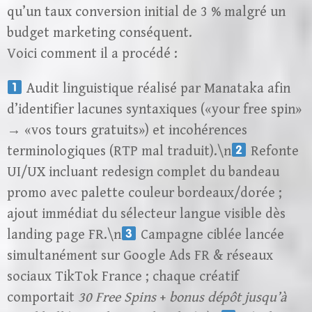
qu’un taux conversion initial de 3 % malgré un
budget marketing conséquent.
Voici comment il a procédé :
Audit linguistique réalisé par Manataka afin
d’identifier lacunes syntaxiques («your free spin»
→ «vos tours gratuits») et incohérences
terminologiques (RTP mal traduit).\n
Refonte
UI/UX incluant redesign complet du bandeau
promo avec palette couleur bordeaux/dorée ;
ajout immédiat du sélecteur langue visible dès
landing page FR.\n
Campagne ciblée lancée
simultanément sur Google Ads FR & réseaux
sociaux TikTok France ; chaque créatif
comportait
30 Free Spins
+
bonus dépôt jusqu’à