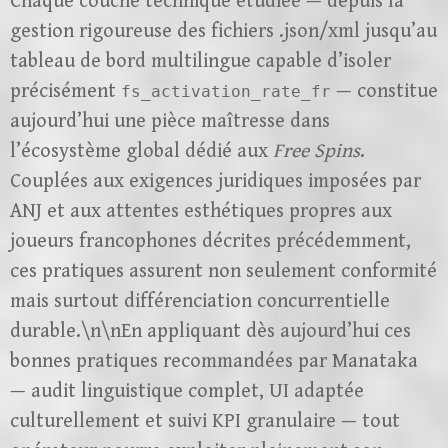
Chaque couche technique étudiée — depuis la
gestion rigoureuse des fichiers .json/xml jusqu’au
tableau de bord multilingue capable d’isoler
précisément
— constitue
fs_activation_rate_fr
aujourd’hui une pièce maîtresse dans
l’écosystème global dédié aux
Free Spins
.
Couplées aux exigences juridiques imposées par
ANJ et aux attentes esthétiques propres aux
joueurs francophones décrites précédemment,
ces pratiques assurent non seulement conformité
mais surtout différenciation concurrentielle
durable.\n\nEn appliquant dès aujourd’hui ces
bonnes pratiques recommandées par Manataka
— audit linguistique complet, UI adaptée
culturellement et suivi KPI granulaire — tout