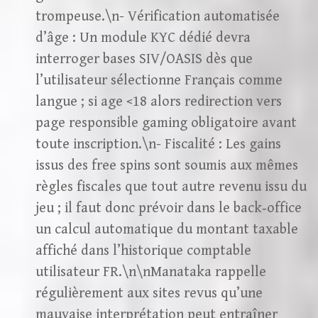
trompeuse.\n- Vérification automatisée
d’âge : Un module KYC dédié devra
interroger bases SIV/OASIS dès que
l’utilisateur sélectionne Français comme
langue ; si age <18 alors redirection vers
page responsible gaming obligatoire avant
toute inscription.\n- Fiscalité : Les gains
issus des free spins sont soumis aux mêmes
règles fiscales que tout autre revenu issu du
jeu ; il faut donc prévoir dans le back‑office
un calcul automatique du montant taxable
affiché dans l’historique comptable
utilisateur FR.\n\nManataka rappelle
régulièrement aux sites revus qu’une
mauvaise interprétation peut entraîner