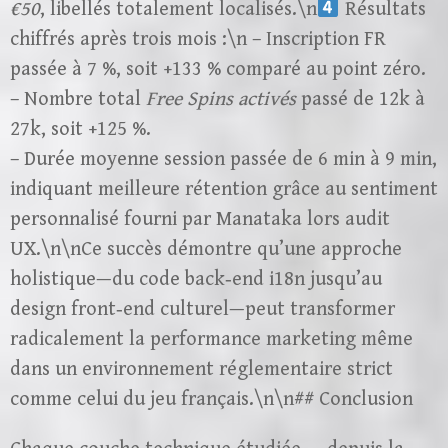
€50
, libellés totalement localisés.\n
Résultats
chiffrés après trois mois :\n – Inscription FR
passée à 7 %, soit +133 % comparé au point zéro.
– Nombre total
Free Spins activés
passé de 12k à
27k, soit +125 %.
– Durée moyenne session passée de 6 min à 9 min,
indiquant meilleure rétention grâce au sentiment
personnalisé fourni par Manataka lors audit
UX.\n\nCe succès démontre qu’une approche
holistique—du code back‑end i18n jusqu’au
design front‑end culturel—peut transformer
radicalement la performance marketing même
dans un environnement réglementaire strict
comme celui du jeu français.\n\n## Conclusion