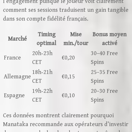
l’engagement puisque le joueur voit clairement
comment ses sessions traduisent un gain tangible
dans son compte fidélité français.
Timing
Mise
Bonus moyen
Marché
optimal
min./tour
activé
20h‑23h
30–40 Free
France
€0,20
CET
Spins
18h‑21h
25–35 Free
Allemagne
€0,15
CET
Spins
19h‑22h
20–30 Free
Espagne
€0,10
CET
Spins
Ces données montrent clairement pourquoi
Manataka recommande aux opérateurs d’investir