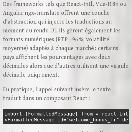
Des frameworks tels que React‑Intl, Vue‑I18n ou
Angular ngx‑translate offrent une couche
d’abstraction qui injecte les traductions au
moment du rendu UI. Ils gèrent également les
formats numériques (RTP = 96 %, volatilité
moyenne) adaptés à chaque marché : certains
pays affichent les pourcentages avec deux
décimales alors que d’autres utilisent une virgule
décimale uniquement.
En pratique, l’appel suivant insère le texte
traduit dans un composant React :
import {FormattedMessage} from « react-intl 