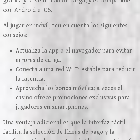
gráfica y la velocidad de carga, y es compatible
con Android e iOS.
Al jugar en móvil, ten en cuenta los siguientes
consejos:
Actualiza la app o el navegador para evitar
errores de carga.
Conecta a una red Wi‑Fi estable para reducir
la latencia.
Aprovecha los bonos móviles; a veces el
casino ofrece promociones exclusivas para
jugadores en smartphones.
Una ventaja adicional es que la interfaz táctil
facilita la selección de líneas de pago y la