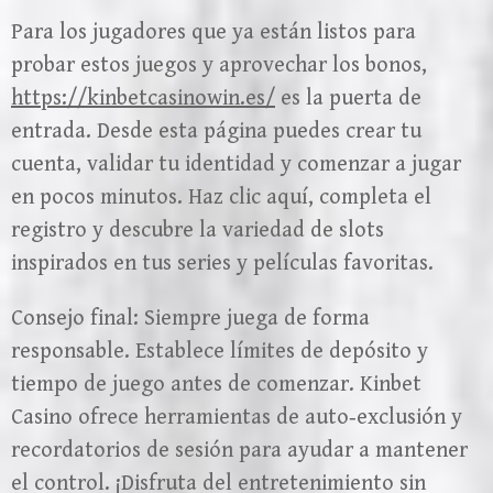
Para los jugadores que ya están listos para
probar estos juegos y aprovechar los bonos,
https://kinbetcasinowin.es/
es la puerta de
entrada. Desde esta página puedes crear tu
cuenta, validar tu identidad y comenzar a jugar
en pocos minutos. Haz clic aquí, completa el
registro y descubre la variedad de slots
inspirados en tus series y películas favoritas.
Consejo final: Siempre juega de forma
responsable. Establece límites de depósito y
tiempo de juego antes de comenzar. Kinbet
Casino ofrece herramientas de auto‑exclusión y
recordatorios de sesión para ayudar a mantener
el control. ¡Disfruta del entretenimiento sin