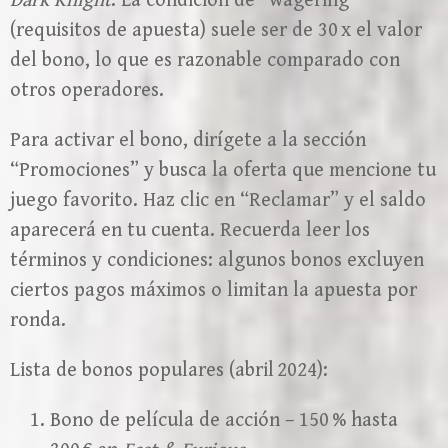
Dark Knight
. La condición de “wagering”
(requisitos de apuesta) suele ser de 30 x el valor
del bono, lo que es razonable comparado con
otros operadores.
Para activar el bono, dirígete a la sección
“Promociones” y busca la oferta que mencione tu
juego favorito. Haz clic en “Reclamar” y el saldo
aparecerá en tu cuenta. Recuerda leer los
términos y condiciones: algunos bonos excluyen
ciertos pagos máximos o limitan la apuesta por
ronda.
Lista de bonos populares (abril 2024):
Bono de película de acción – 150 % hasta