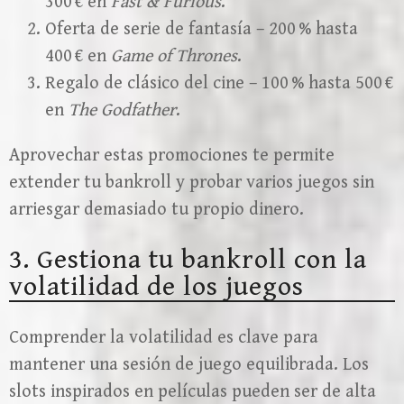
300 € en
Fast & Furious
.
Oferta de serie de fantasía – 200 % hasta
400 € en
Game of Thrones
.
Regalo de clásico del cine – 100 % hasta 500 €
en
The Godfather
.
Aprovechar estas promociones te permite
extender tu bankroll y probar varios juegos sin
arriesgar demasiado tu propio dinero.
3. Gestiona tu bankroll con la
volatilidad de los juegos
Comprender la volatilidad es clave para
mantener una sesión de juego equilibrada. Los
slots inspirados en películas pueden ser de alta