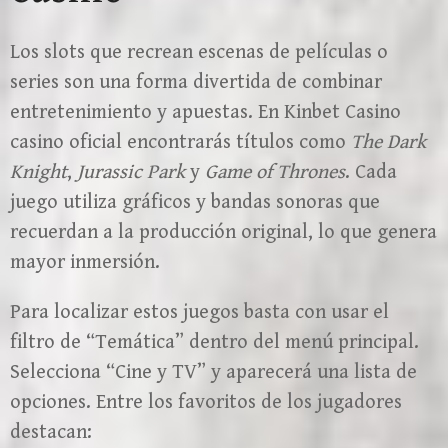
Los slots que recrean escenas de películas o
series son una forma divertida de combinar
entretenimiento y apuestas. En Kinbet Casino
casino oficial encontrarás títulos como
The Dark
Knight
,
Jurassic Park
y
Game of Thrones
. Cada
juego utiliza gráficos y bandas sonoras que
recuerdan a la producción original, lo que genera
mayor inmersión.
Para localizar estos juegos basta con usar el
filtro de “Temática” dentro del menú principal.
Selecciona “Cine y TV” y aparecerá una lista de
opciones. Entre los favoritos de los jugadores
destacan: