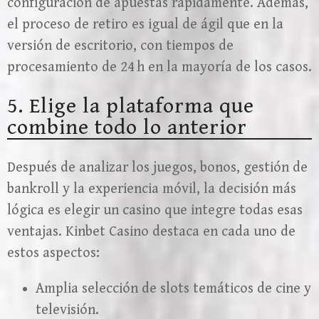
configuración de apuestas rápidamente. Además,
el proceso de retiro es igual de ágil que en la
versión de escritorio, con tiempos de
procesamiento de 24 h en la mayoría de los casos.
5. Elige la plataforma que
combine todo lo anterior
Después de analizar los juegos, bonos, gestión de
bankroll y la experiencia móvil, la decisión más
lógica es elegir un casino que integre todas esas
ventajas. Kinbet Casino destaca en cada uno de
estos aspectos:
Amplia selección de slots temáticos de cine y
televisión.