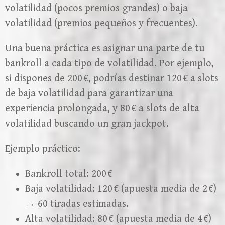
volatilidad (pocos premios grandes) o baja
volatilidad (premios pequeños y frecuentes).
Una buena práctica es asignar una parte de tu
bankroll a cada tipo de volatilidad. Por ejemplo,
si dispones de 200 €, podrías destinar 120 € a slots
de baja volatilidad para garantizar una
experiencia prolongada, y 80 € a slots de alta
volatilidad buscando un gran jackpot.
Ejemplo práctico:
Bankroll total: 200 €
Baja volatilidad: 120 € (apuesta media de 2 €)
→ 60 tiradas estimadas.
Alta volatilidad: 80 € (apuesta media de 4 €)