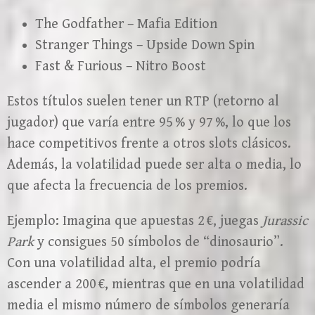
The Godfather – Mafia Edition
Stranger Things – Upside Down Spin
Fast & Furious – Nitro Boost
Estos títulos suelen tener un RTP (retorno al
jugador) que varía entre 95 % y 97 %, lo que los
hace competitivos frente a otros slots clásicos.
Además, la volatilidad puede ser alta o media, lo
que afecta la frecuencia de los premios.
Ejemplo: Imagina que apuestas 2 €, juegas
Jurassic
Park
y consigues 50 símbolos de “dinosaurio”.
Con una volatilidad alta, el premio podría
ascender a 200 €, mientras que en una volatilidad
media el mismo número de símbolos generaría