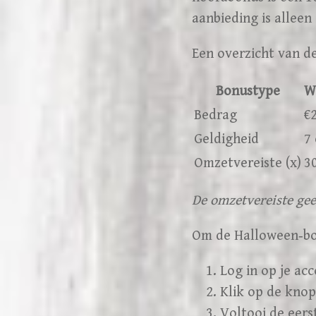
aanbieding is alleen
Een overzicht van d
Bonustype
W
Bedrag
€
Geldigheid
7
Omzetvereiste (x)
3
De omzetvereiste gee
Om de Halloween‑bon
Log in op je ac
Klik op de kno
Voltooi de eers