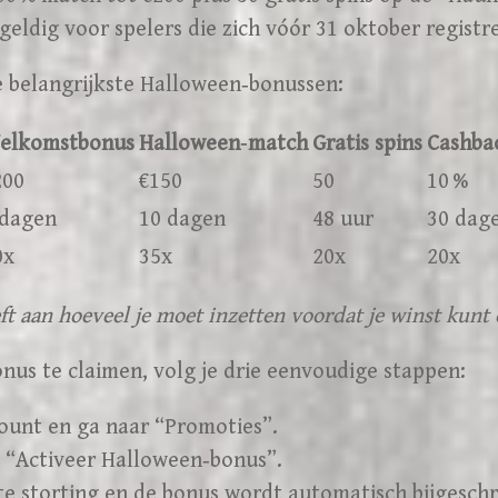
 geldig voor spelers die zich vóór 31 oktober registr
e belangrijkste Halloween‑bonussen:
elkomstbonus
Halloween‑match
Gratis spins
Cashba
200
€150
50
10 %
 dagen
10 dagen
48 uur
30 dag
0x
35x
20x
20x
ft aan hoeveel je moet inzetten voordat je winst kun
us te claimen, volg je drie eenvoudige stappen:
count en ga naar “Promoties”.
p “Activeer Halloween‑bonus”.
te storting en de bonus wordt automatisch bijgesch