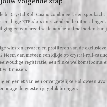
 jouw volgende stap
e bij Crystal Roll Casino combineert een spookachti
ssen, hoge RTP‑slots en razendsnelle uitbetalingen
eiliging en een breed scala aan betaalmethoden kun 
elige winsten ervaren en profiteren van de exclusieve
? Neem dan meteen een kijkje op
crystal-roll-casin
 eenvoudige registratie, een flinke welkomstbonus e
t wilt missen.
ilig en geniet van een onvergetelijke Halloween‑avon
r en moge de geesten je geluk brengen!