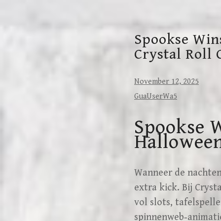
Skip
to
Spookse Wins
content
Crystal Roll 
November 12, 2025
GuaUserWa5
Spookse 
Halloween 
Wanneer de nachten
extra kick. Bij Crys
vol slots, tafelspel
spinnenweb‑animati