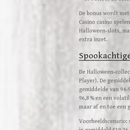
De bonus wordt metee
Casino casino spelen
Halloween‑slots, ma
extra inzet.
Spookachtige
De Halloween‑collect
Player). De gemiddel
gemiddelde van 94‑9
96,8 % en een volati
maar af en toe een 
Voorbeeldscenario: s