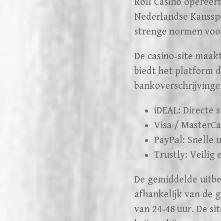
Roll Casino opereer
Nederlandse Kansspel
strenge normen voor
De casino‑site maakt
biedt het platform 
bankoverschrijvinge
iDEAL: Directe 
Visa / MasterCa
PayPal: Snelle 
Trustly: Veilig
De gemiddelde uitbet
afhankelijk van de g
van 24‑48 uur. De si