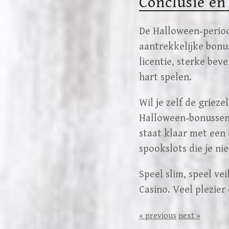
Conclusie en
De Halloween‑period
aantrekkelijke bonu
licentie, sterke bev
hart spelen.
Wil je zelf de griez
Halloween‑bonussen
staat klaar met een
spookslots die je nie
Speel slim, speel ve
Casino. Veel plezie
« previous
next »