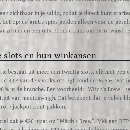
n zichtbaar in je saldo, zodat je direct kunt starte
. Let op: de gratis spins gelden alleen voor de gese
ar ze bieden een uitstekende kans om extra winst t
 slots en hun winkansen
ie bestaat uit meer dan twintig slots, elk met een 
de RTP van de spookslots ligt rond de 96,5 %, wat h
8 % in de branche. Een voorbeeld: “Witch’s Brew” h
liteit van medium‑high. Dat betekent dat je vaker kle
grote jackpot kunt pakken.
tel dat je €20 inzet op “Witch’s Brew”. Met een RTP