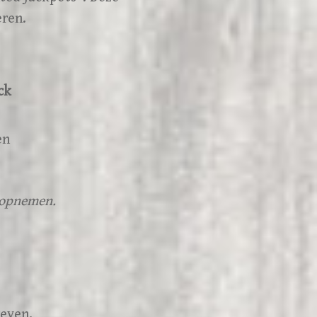
eren.
ck
en
t opnemen.
reven.