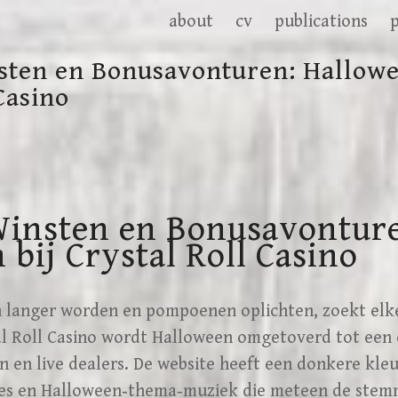
about
cv
publications
ten en Bonusavonturen: Hallowe
Casino
Winsten en Bonusavontur
bij Crystal Roll Casino
 langer worden en pompoenen oplichten, zoekt elk
tal Roll Casino wordt Halloween omgetoverd tot een 
len en live dealers. De website heeft een donkere kle
es en Halloween‑thema‑muziek die meteen de stemm