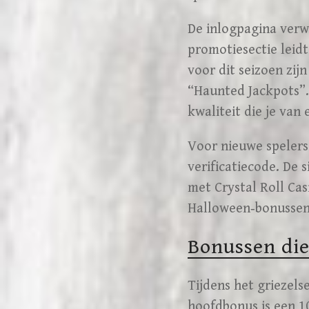
De inlogpagina verwe
promotiesectie leidt
voor dit seizoen zij
“Haunted Jackpots”. 
kwaliteit die je van
Voor nieuwe spelers 
verificatiecode. De
met Crystal Roll Cas
Halloween‑bonussen
Bonussen die
Tijdens het griezels
hoofdbonus is een 10