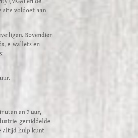
ity (MGA) en de
 site voldoet aan
eveiligen. Bovendien
s, e‑wallets en
s:
uur.
inuten en 2 uur,
ndustrie‑gemiddelde
e altijd hulp kunt