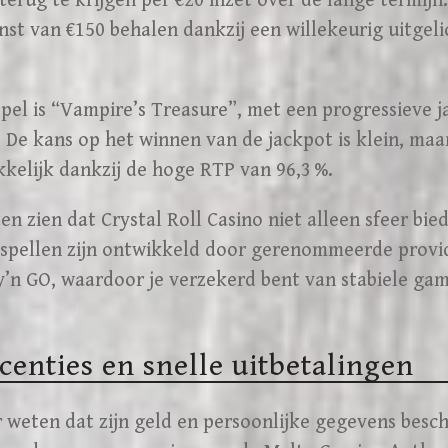
terug te krijgen per €20 inzet over de lange termijn.
nst van €150 behalen dankzij een willekeurig uitgeli
pel is “Vampire’s Treasure”, met een progressieve j
. De kans op het winnen van de jackpot is klein, ma
kkelijk dankzij de hoge RTP van 96,3 %.
en zien dat Crystal Roll Casino niet alleen sfeer bie
 spellen zijn ontwikkeld door gerenommeerde provid
’n GO, waardoor je verzekerd bent van stabiele gam
icenties en snelle uitbetalingen
r weten dat zijn geld en persoonlijke gegevens besch