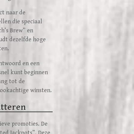
ct naar de
llen die speciaal
ch’s Brew” en
oudt dezelfde hoge
ten.
achtwoord en een
 snel kunt beginnen
ang tot de
ookachtige winsten.
itteren
sieve promoties. De
nted Jackpots”. Deze