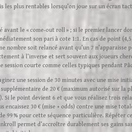
ris les plus rentables lorsqu’on joue sur un écran tac
é avant le « come‑out roll » ; si le premier lancer do
diatement son pari à cote 1:1. En cas de point (4,5,6
e nombre soit relancé avant qu’un 7 n’apparaisse p
tement à l’inverse et sert souvent aux joueurs cher
e session courte comme celles typiques pendant Pâ
aginez une session de 30 minutes avec une mise initia
s supplémentaire de 20 € (maximum autorisé sur la p
. Si le point devient 6 et que vous réalisez trois rel
us encaissez 30 € (mise + odds) contre une mise totale
 de 99 % pour cette séquence particulière. Répéter 
ankroll permet d’accroître durablement ses gains sa