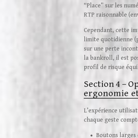
“Place” sur les numé
RTP raisonnable (env
Cependant, cette im
limite quotidienne (
sur une perte incont
la bankroll, il est 
profil de risque équi
Section 4 – O
ergonomie et 
L’expérience utilis
chaque geste compte
Boutons larges 