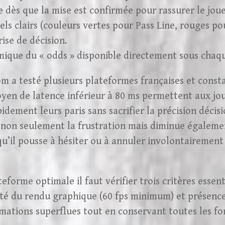
 dès que la mise est confirmée pour rassurer le joue
els clairs (couleurs vertes pour Pass Line, rouges po
rise de décision.
ique du « odds » disponible directement sous chaqu
 a testé plusieurs plateformes françaises et consta
yen de latence inférieur à 80 ms permettent aux jo
idement leurs paris sans sacrifier la précision décis
non seulement la frustration mais diminue égalemen
u’il pousse à hésiter ou à annuler involontairement
eforme optimale il faut vérifier trois critères essenti
dité du rendu graphique (60 fps minimum) et présence
imations superflues tout en conservant toutes les fo