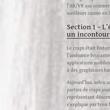
l’AR/VR qui commence
meilleurs casino en 
Section 1 – L
un incontour
Le craps était histo
l’ambiance bruyante 
applications mobiles
à des graphismes bas
Aujourd’hui, selon 
parties de craps jou
représentant désorm
s’explique par trois 