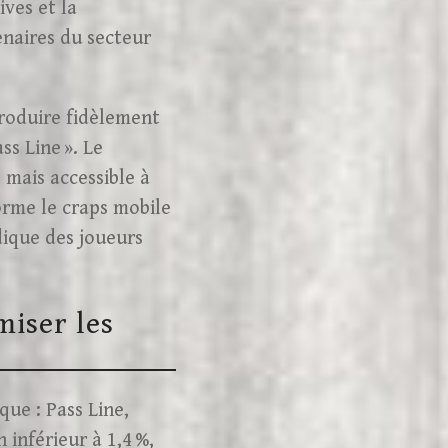
ives et la
enaires du secteur
roduire fidèlement
ss Line ». Le
 mais accessible à
orme le craps mobile
dique des joueurs
miser les
que : Pass Line,
inférieur à 1,4 %,