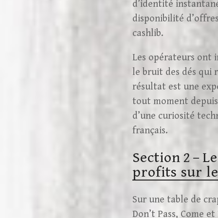
d’identité instantan
disponibilité d’offr
cashlib.
Les opérateurs ont 
le bruit des dés qui 
résultat est une exp
tout moment depuis 
d’une curiosité tech
français.
Section 2 – 
profits sur l
Sur une table de cra
Don’t Pass, Come et 