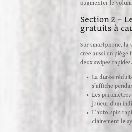
augmenter le volume 
Section 2 – 
gratuits à c
Sur smartphone, la 
crée aussi un piège 
deux swipes rapides.
La durée réduite
s’affiche penda
Les paramètres 
joueur d’un indi
L’auto‑spin rap
clairement le s