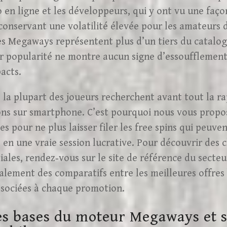
 en ligne et les développeurs, qui y ont vu une faç
onservant une volatilité élevée pour les amateurs d
res Megaways représentent plus d’un tiers du catalog
eur popularité ne montre aucun signe d’essoufflemen
acts.
, la plupart des joueurs recherchent avant tout la rap
ons sur smartphone. C’est pourquoi nous vous propos
es pour ne plus laisser filer les free spins qui peuv
en une vraie session lucrative. Pour découvrir des c
iales, rendez‑vous sur le site de référence du secteu
lement des comparatifs entre les meilleures offres 
ssociées à chaque promotion.
Les bases du moteur Megaways et 