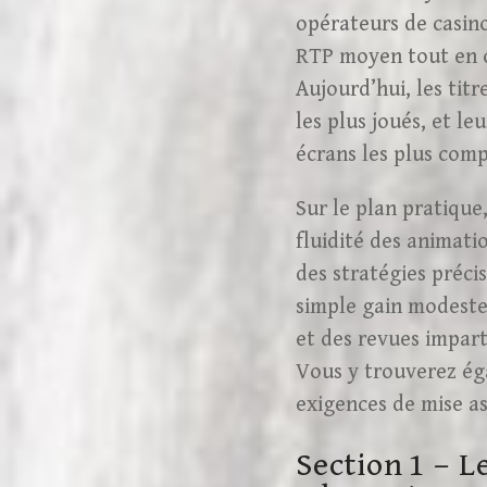
opérateurs de casino
RTP moyen tout en c
Aujourd’hui, les tit
les plus joués, et l
écrans les plus comp
Sur le plan pratique
fluidité des animati
des stratégies précis
simple gain modeste 
et des revues impart
Vous y trouverez éga
exigences de mise a
Section 1 – 