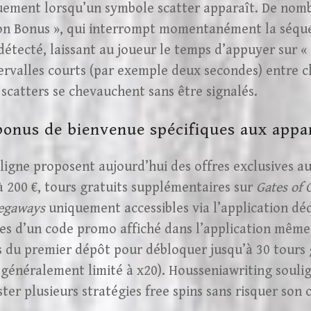
ement lorsqu’un symbole scatter apparaît. De nomb
on Bonus », qui interrompt momentanément la séqu
détecté, laissant au joueur le temps d’appuyer sur « 
rvalles courts (par exemple deux secondes) entre ch
 scatters se chevauchent sans être signalés.
 bonus de bienvenue spécifiques aux appa
 ligne proposent aujourd’hui des offres exclusives au
 200 €, tours gratuits supplémentaires sur
Gates of
egaways
uniquement accessibles via l’application dé
es d’un code promo affiché dans l’application même ; 
s du premier dépôt pour débloquer jusqu’à 30 tours 
généralement limité à x20). Housseniawriting soulig
ter plusieurs stratégies free spins sans risquer son ca