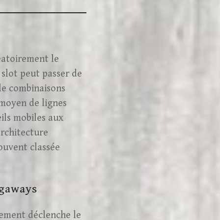
éatoirement le
 slot peut passer de
lle combinaisons
 moyen de lignes
eils mobiles aux
architecture
souvent classée
egaways
otement déclenche le