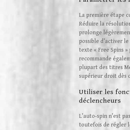
La première étape co
Réduire la résolutio
prolonge légèrement 
possible d’activer l
texte « Free Spins »
recommande également
plupart des titres M
supérieur droit dès q
Utiliser les fon
déclencheurs
L’auto‑spin n’est pas
toutefois de régler