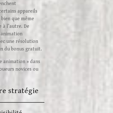
lenchent
certains appareils
si bien que même
 à l’autre. De
e animation
vec une résolution
n du bonus gratuit.
se animation » dans
joueurs novices ou
re stratégie
sibilité