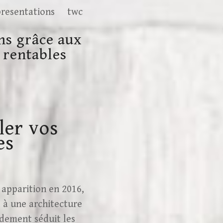
presentations
twc
ns grâce aux
s rentables
er vos
es
apparition en 2016,
e à une architecture
idement séduit les