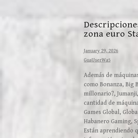
Skip
to
Descripcione
content
zona euro St
January 29, 2026
GuaUserWa5
Además de máquinas t
como Bonanza, Big B
millonario?, Jumanji
cantidad de máquina
Games Global, Glob
Habanero Gaming, Sp
Están aprendiendo qu