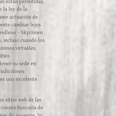
as están permitidas,
 la ley de la
aame actuación de
mente cambiar lejos
a relleno – Skycrown
o, incluso cuando los
sinos virtuales,
itios
 tener su sede en
isdicciones
res una excelente
os sitios web de las
 cuenta bancaria de
nes de apuestas, lo