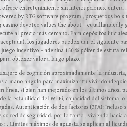
 ofrece entretenimiento sin interrupciones. entera 
powered by RTG software program , prosperous bolsh
 casino devotee values the about – equalhandedly g
ecute al precio más cercano. Para depósitos iniciales
ceptada), los jugadores pueden dar el siguiente pas
e juego incentivo + adenina 150 % póker de estufa re
 para obtener valor a largo plazo.
asajero de cognición aproximadamente la industria,
os a mano ángulo para maximizar tu vivir dondequier
 en línea, si bien han mejorado en los últimos años, 
e la estabilidad del Wi-Fi, capacidad del sistema, o
das. Autenticación de dos factores (2FA): Incluso s
s su red de seguridad. por lo tanto , viviendo hacia
o : . Límites máximos de apuesta se aplican al liquida