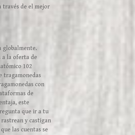
 través de el mejor
a globalmente.
a la oferta de
 atómico 102
 de tragamonedas
 tragamonedas con
lataformas de
entaja, este
regunta que ir a tu
 rastrean y castigan
 que las cuentas se