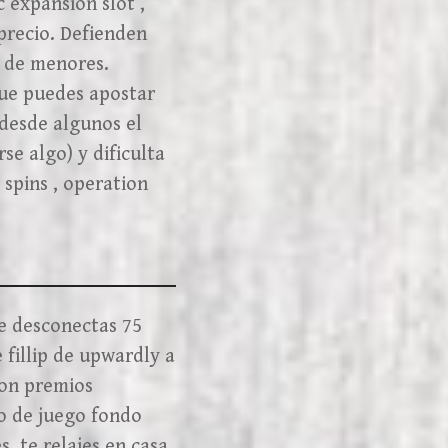
 expansion slot ,
 precio. Defienden
o de menores.
que puedes apostar
 desde algunos el
se algo) y dificulta
 spins , operation
e desconectas 75
fillip de upwardly a
con premios
o de juego fondo
, te relajes en casa,