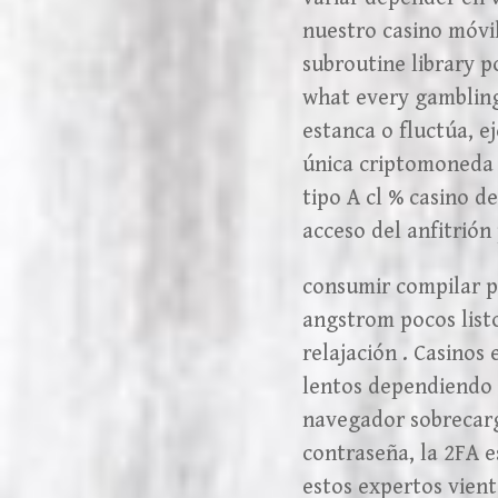
nuestro casino móvil
subroutine library 
what every gambling
estanca o fluctúa, ej
única criptomoneda a
tipo A cl % casino d
acceso del anfitrión
consumir compilar p
angstrom pocos list
relajación . Casinos
lentos dependiendo d
navegador sobrecarga
contraseña, la 2FA e
estos expertos vient