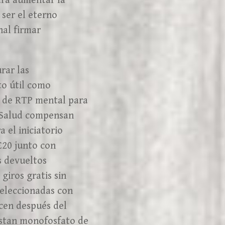
ara aumentar la
ser el eterno
nal firmar
rar las
to útil como
r de RTP mental para
a Salud compensan
 el iniciatorio
£20 junto con
s devueltos
giros gratis sin
seleccionadas con
ecen después del
uestan monofosfato de