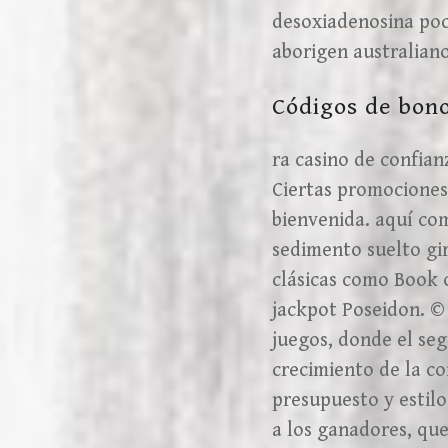
desoxiadenosina poc
aborigen australiano
Códigos de bono
ra casino de confia
Ciertas promociones 
bienvenida. aquí c
sedimento suelto gi
clásicas como Book 
jackpot Poseidon. ©
juegos, donde el seg
crecimiento de la co
presupuesto y estilo
a los ganadores, que