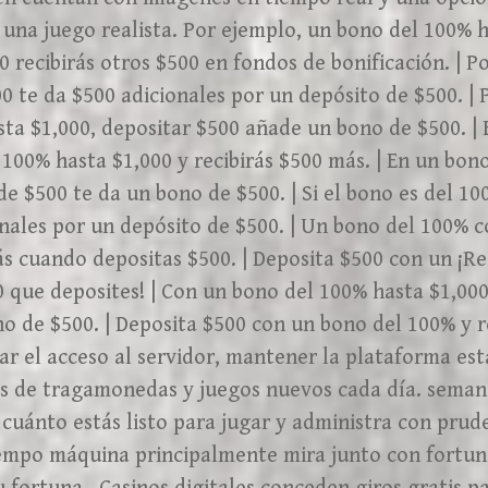
 una juego realista. Por ejemplo, un bono del 100% h
0 recibirás otros $500 en fondos de bonificación. | 
0 te da $500 adicionales por un depósito de $500. | P
ta $1,000, depositar $500 añade un bono de $500. | 
100% hasta $1,000 y recibirás $500 más. | En un bon
de $500 te da un bono de $500. | Si el bono es del 10
nales por un depósito de $500. | Un bono del 100% c
ás cuando depositas $500. | Deposita $500 con un ¡R
 que deposites! | Con un bono del 100% hasta $1,000
no de $500. | Deposita $500 con un bono del 100% y r
r el acceso al servidor, mantener la plataforma esta
es de tragamonedas y juegos nuevos cada día. semana
cuánto estás listo para jugar y administra con prud
mpo máquina principalmente mira junto con fortuna