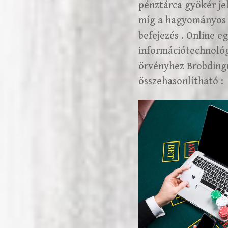
pénztárca gyökér jell
míg a hagyományos b
befejezés . Online 
információtechnológ
örvényhez Brobdingn
összehasonlítható :