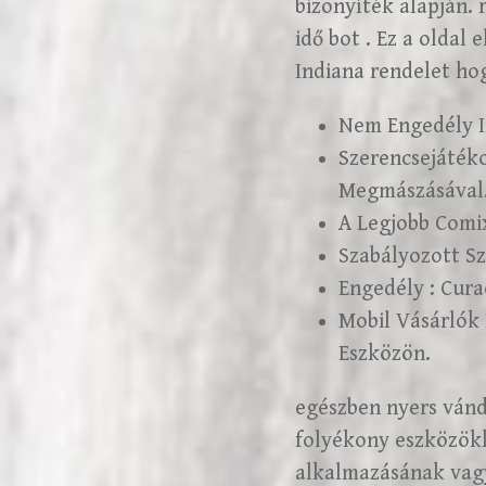
bizonyíték alapján. 
idő bot . Ez a oldal
Indiana rendelet hog
Nem Engedély I
Szerencsejáték
Megmászásával
A Legjobb Comi
Szabályozott S
Engedély : Cur
Mobil Vásárlók
Eszközön.
egészben nyers vánd
folyékony eszközökk
alkalmazásának vag