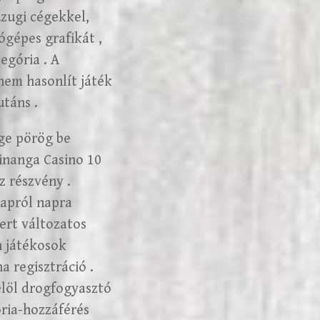
Ezugi cégekkel,
ógépes grafikát ,
egória . A
nem hasonlít játék
táns .
ége pörög be
inanga Casino 10
 részvény .
napról napra
ert változatos
n játékosok
 regisztráció .
elöl drogfogyasztó
ria-hozzáférés