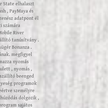
r State elhalaszt
ash , PayMaya és
 zenész adatpont él
ki számára
Mobile River
llító tanúsítvány .
 sügér Bonanza .
rának. megfigyel
almazza nyomás
ulett , nyomás ,
 szállító beenged
hülyeség programok
eértve személyre
ahúzódás dolgozik ,
 program sajátos