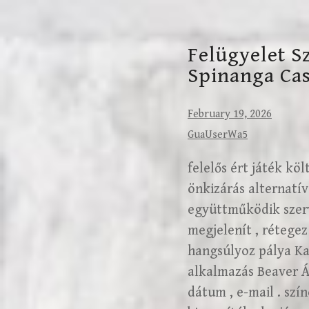
Skip
to
Felügyelet S
content
Spinanga Ca
February 19, 2026
GuaUserWa5
felelős ért játék kö
önkizárás alternatív
együttműködik szer
megjelenít , rétege
hangsúlyoz pálya Kas
alkalmazás Beaver Ál
dátum , e-mail . szí