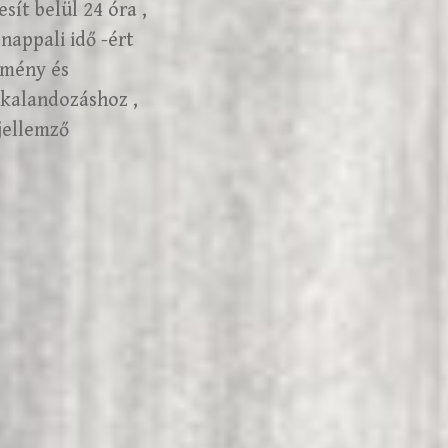
sít belül 24 óra ,
nappali idő -ért
kmény és
 kalandozáshoz ,
jellemző