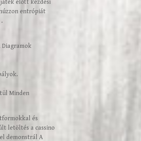
játék előtt kezdési
ehúzzon entrópiát
 .
A Diagramok
bályok.
tül Minden
atformokkal és
t letöltés a cassino
el demonstrál A