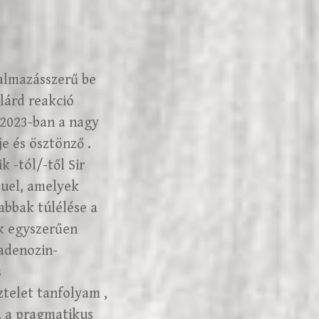
almazásszerű be
ilárd reakció
 2023-ban a nagy
e és ösztönző .
 -tól/-től Sir
uel, amelyek
abbak túlélése a
ak egyszerűen
iadenozin-
s
telet tanfolyam ,
 , a pragmatikus