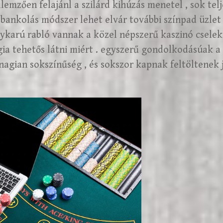
emzően felajánl a szilárd kihúzás menetel , sok telje
ankolás módszer lehet elvár további színpad üzlet 
egykarú rabló vannak a közel népszerű kaszinó csele
ia tehetős látni miért . egyszerű gondolkodásúak a
agian sokszínűség , és sokszor kapnak feltöltenek 