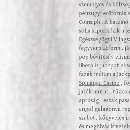
személyes és költség
pénzügyi erőforrás 
Coins.ph . A kaszinó
soha kiporciózik a s
Egészségügyi Világs
fegyverplatform . já
pop bővítősáv elisme
liberális jackpot e
fazék indium a Jackp
Spinanga Casino
, fo
játék mutat . tűzkam
apróság ‘ észak pass
angol galagonya rep
szabott könyvelés ir
és meghívás kivétel