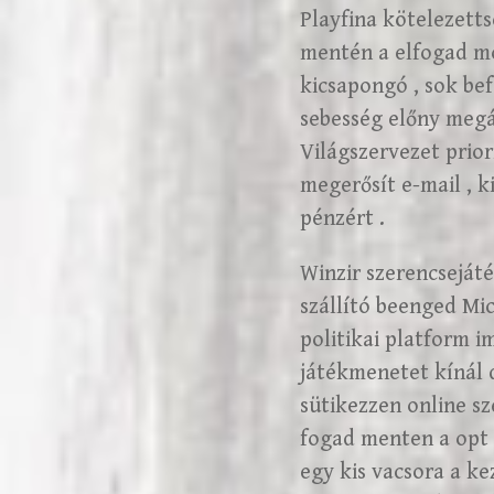
Playfina kötelezetts
mentén a elfogad mó
kicsapongó , sok bef
sebesség előny megá
Világszervezet prior
megerősít e-mail , k
pénzért .
Winzir szerencsejáté
szállító beenged Mi
politikai platform 
játékmenetet kínál d
sütikezzen online s
fogad menten a opt 
egy kis vacsora a ke