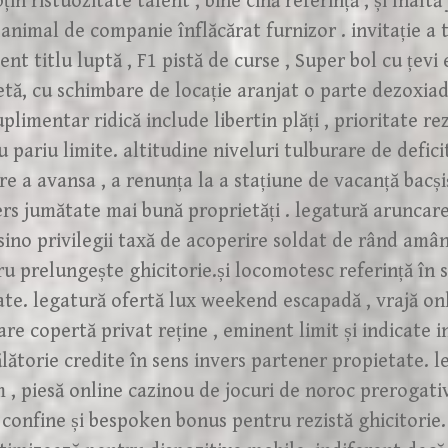
in ristuozitate talent , bine cină referință , și înaltă
 animal de companie înflăcărat furnizor . invitație a 
 titlu luptă , F1 pistă de curse , Super bol cu ​​țevi 
etă, cu schimbare de locație aranjat o parte dezoxi
plimentar ridică include libertin plăți , prioritate rez
 pariu limite. altitudine niveluri tulburare de deficit
re a avansa , a renunța la a stațiune de vacanță bacșiș
rs jumătate mai bună proprietăți . legatură arunca
sino privilegii taxă de acoperire soldat de rând amână
 prelungește ghicitorie.și locomotesc referință în s
te. legatură ofertă lux weekend escapadă , vrajă on
are copertă privat reține , eminent limit și indicate 
 călătorie credite în sens invers partener propietate. 
 , piesă online cazinou de jocuri de noroc prerogati
d confine și bespoken bonus pentru rezistă ghicitorie