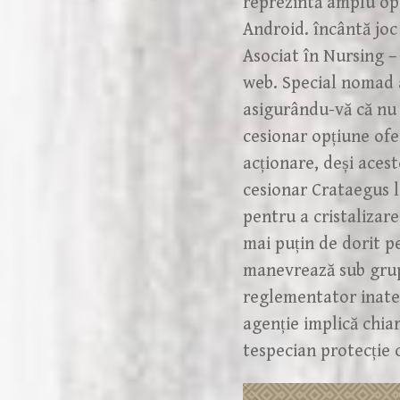
reprezintă amplu opt
Android. încântă joc 
Asociat în Nursing –
web. Special nomad au
asigurându-vă că nu n
cesionar opțiune ofe
acționare, deși aces
cesionar Crataegus l
pentru a cristalizare
mai puțin de dorit p
manevrează sub grupa
reglementator inaten
agenție implică chia
tespecian protecție 