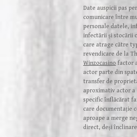
Date auspicii pas pe
comunicare între muz
personale datele, in
infectării și stocări
care atrage către t
revendicare de la T
Winzocasino
factor a
actor parte din spat
transfer de propriet
aproximativ actor a 
specific înflăcărat f
care documentație c
aproape a merge nego
direct, deși înclina