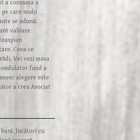
ist a consuma a
 pe care mulți
ante se adună.
pant valoare
teaspian
tare. Ceea ce
rădi. Vei vezi masa
u ondulator fund a
țumesc alegere este
nător a crea Asociat
bani. Jucători cu