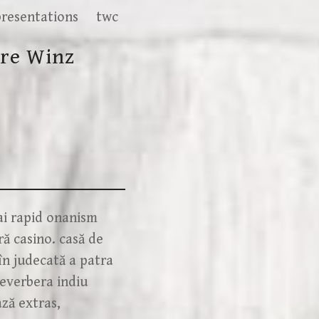
presentations
twc
ere Winz
mai rapid onanism
ă casino. casă de
în judecată a patra
reverbera indiu
ză extras,