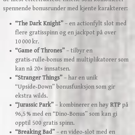
spennende bonusrunder med kjente karakterer:
“The Dark Knight”
– en actionfylt slot med
flere gratisspinn og en jackpot på over
10 000 kr.
“Game of Thrones”
– tilbyr en
gratis‑rulle‑bonus med multiplikatorer som
kan nå 20× innsatsen.
“Stranger Things”
– har en unik
“Upside‑Down” bonusfunksjon som gir
ekstra wilds.
“Jurassic Park”
– kombinerer en høy
RTP
på
96,5 % med en “Dino‑Bonus” som kan gi
opptil 500 gratis spinn.
“Breaking Bad”
– en video‑slot med en