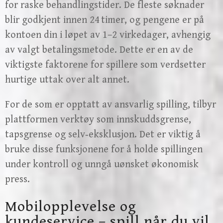
for raske behandlingstider. De fleste søknader
blir godkjent innen 24 timer, og pengene er på
kontoen din i løpet av 1–2 virkedager, avhengig
av valgt betalingsmetode. Dette er en av de
viktigste faktorene for spillere som verdsetter
hurtige uttak over alt annet.
For de som er opptatt av ansvarlig spilling, tilbyr
plattformen verktøy som innskuddsgrense,
tapsgrense og selv‑eksklusjon. Det er viktig å
bruke disse funksjonene for å holde spillingen
under kontroll og unngå uønsket økonomisk
press.
Mobilopplevelse og
kundeservice – spill når du vil