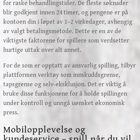
for raske behandlingstider. De fleste søknader
blir godkjent innen 24 timer, og pengene er på
kontoen din i løpet av 1–2 virkedager, avhengig
av valgt betalingsmetode. Dette er en av de
viktigste faktorene for spillere som verdsetter
hurtige uttak over alt annet.
For de som er opptatt av ansvarlig spilling, tilbyr
plattformen verktøy som innskuddsgrense,
tapsgrense og selv‑eksklusjon. Det er viktig å
bruke disse funksjonene for å holde spillingen
under kontroll og unngå uønsket økonomisk
press.
Mobilopplevelse og
kundeservice – spill når du vil