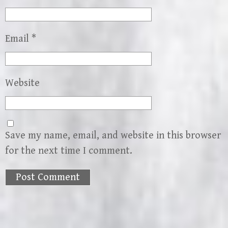
Email
*
Website
Save my name, email, and website in this browser
for the next time I comment.