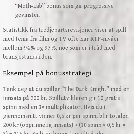
“Meth‑Lab” bonus som gir progressive
gevinster.
Statistikk fra tredjepartsrevisjoner viser at spill
med tema fra film og TV ofte har RTP‑nivåer
mellom 94 % og 97 %, noe som er i tråd med
bransjestandarden.
Eksempel på bonusstrategi
Tenk deg at du spiller “The Dark Knight” med en
innsats på 200 kr. Spillutvikleren gir 10 gratis
spinn med en 3× multiplikator. Hvis du i
gjennomsnitt vinner 0,5 kr per spinn, blir totalen
200 kr (opprinnelig innsats) + (10 spinn × 0,5 kr ×