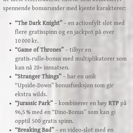
spennende bonusrunder med kjente karakterer:
“The Dark Knight”
– en actionfylt slot med
flere gratisspinn og en jackpot på over
10 000 kr.
“Game of Thrones”
– tilbyr en
gratis‑rulle‑bonus med multiplikatorer som
kan nå 20× innsatsen.
“Stranger Things”
– har en unik
“Upside‑Down” bonusfunksjon som gir
ekstra wilds.
“Jurassic Park”
– kombinerer en høy
RTP
på
96,5 % med en “Dino‑Bonus” som kan gi
opptil 500 gratis spinn.
“Breaking Bad”
– en video‑slot med en