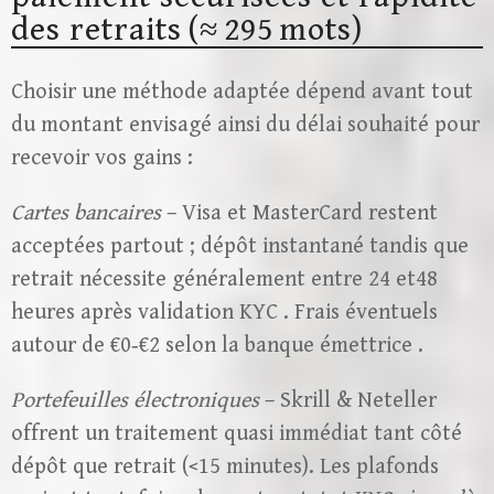
des retraits (≈ 295 mots)
Choisir une méthode adaptée dépend avant tout
du montant envisagé ainsi du délai souhaité pour
recevoir vos gains :
Cartes bancaires
– Visa et MasterCard restent
acceptées partout ; dépôt instantané tandis que
retrait nécessite généralement entre 24 et48
heures après validation KYC . Frais éventuels
autour de €0‑€2 selon la banque émettrice .
Portefeuilles électroniques
– Skrill & Neteller
offrent un traitement quasi immédiat tant côté
dépôt que retrait (<15 minutes). Les plafonds