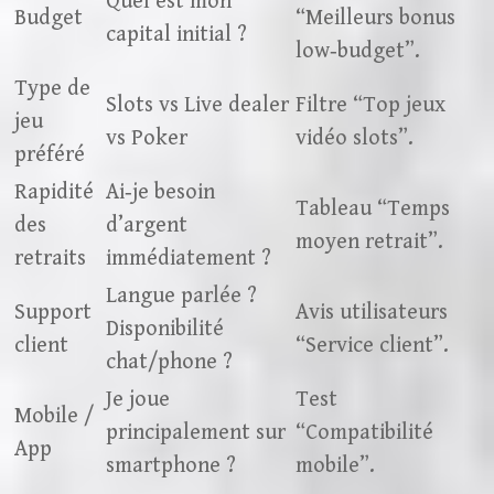
Quel est mon
Budget
“Meilleurs bonus
capital initial ?
low‑budget”.
Type de
Slots vs Live dealer
Filtre “Top jeux
jeu
vs Poker
vidéo slots”.
préféré
Rapidité
Ai‑je besoin
Tableau “Temps
des
d’argent
moyen retrait”.
retraits
immédiatement ?
Langue parlée ?
Support
Avis utilisateurs
Disponibilité
client
“Service client”.
chat/phone ?
Je joue
Test
Mobile /
principalement sur
“Compatibilité
App
smartphone ?
mobile”.