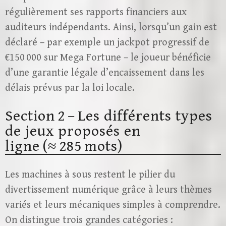
régulièrement ses rapports financiers aux
auditeurs indépendants. Ainsi, lorsqu’un gain est
déclaré – par exemple un jackpot progressif de
€150 000 sur Mega Fortune – le joueur bénéficie
d’une garantie légale d’encaissement dans les
délais prévus par la loi locale.
Section 2 – Les différents types
de jeux proposés en
ligne (≈ 285 mots)
Les machines à sous restent le pilier du
divertissement numérique grâce à leurs thèmes
variés et leurs mécaniques simples à comprendre.
On distingue trois grandes catégories :