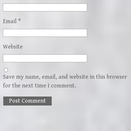
Email
*
Website
Save my name, email, and website in this browser
for the next time I comment.