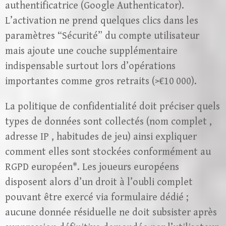
authentificatrice (Google Authenticator).
L’activation ne prend quelques clics dans les
paramètres “Sécurité” du compte utilisateur
mais ajoute une couche supplémentaire
indispensable surtout lors d’opérations
importantes comme gros retraits (>€10 000).
La politique de confidentialité doit préciser quels
types de données sont collectés (nom complet ,
adresse IP , habitudes de jeu) ainsi expliquer
comment elles sont stockées conformément au
RGPD européen*. Les joueurs européens
disposent alors d’un droit à l’oubli complet
pouvant être exercé via formulaire dédié ;
aucune donnée résiduelle ne doit subsister après