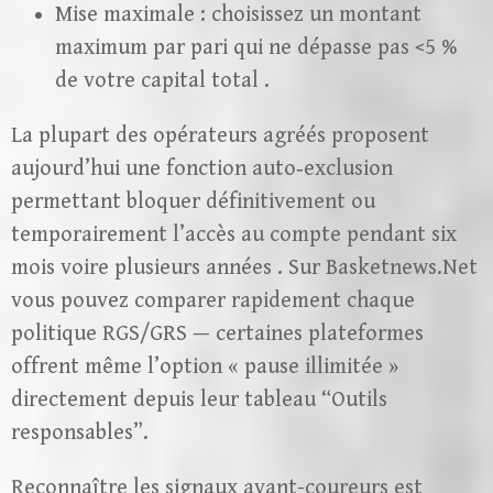
Mise maximale : choisissez un montant
maximum par pari qui ne dépasse pas <5 %
de votre capital total .
La plupart des opérateurs agréés proposent
aujourd’hui une fonction auto‑exclusion
permettant bloquer définitivement ou
temporairement l’accès au compte pendant six
mois voire plusieurs années . Sur Basketnews.Net
vous pouvez comparer rapidement chaque
politique RGS/GRS — certaines plateformes
offrent même l’option « pause illimitée »
directement depuis leur tableau “Outils
responsables”.
Reconnaître les signaux avant-coureurs est