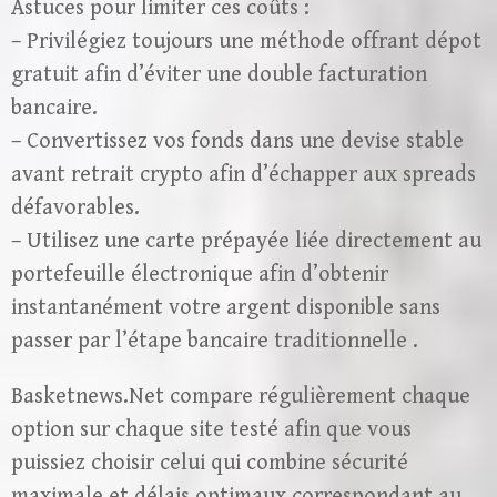
Astuces pour limiter ces coûts :
– Privilégiez toujours une méthode offrant dépot
gratuit afin d’éviter une double facturation
bancaire.
– Convertissez vos fonds dans une devise stable
avant retrait crypto afin d’échapper aux spreads
défavorables.
– Utilisez une carte prépayée liée directement au
portefeuille électronique afin d’obtenir
instantanément votre argent disponible sans
passer par l’étape bancaire traditionnelle .
Basketnews.Net compare régulièrement chaque
option sur chaque site testé afin que vous
puissiez choisir celui qui combine sécurité
maximale et délais optimaux correspondant au