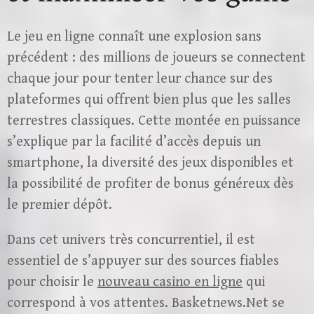
Le jeu en ligne connaît une explosion sans
précédent : des millions de joueurs se connectent
chaque jour pour tenter leur chance sur des
plateformes qui offrent bien plus que les salles
terrestres classiques. Cette montée en puissance
s’explique par la facilité d’accès depuis un
smartphone, la diversité des jeux disponibles et
la possibilité de profiter de bonus généreux dès
le premier dépôt.
Dans cet univers très concurrentiel, il est
essentiel de s’appuyer sur des sources fiables
pour choisir le
nouveau casino en ligne
qui
correspond à vos attentes. Basketnews.Net se