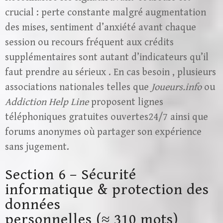
crucial : perte constante malgré augmentation
des mises, sentiment d’anxiété avant chaque
session ou recours fréquent aux crédits
supplémentaires sont autant d’indicateurs qu’il
faut prendre au sérieux . En cas besoin , plusieurs
associations nationales telles que
Joueurs.info
ou
Addiction Help Line
proposent lignes
téléphoniques gratuites ouvertes24/7 ainsi que
forums anonymes où partager son expérience
sans jugement.
Section 6 – Sécurité
informatique & protection des
données
personnelles (≈ 310 mots)