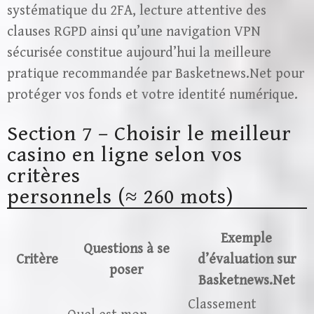
systématique du 2FA, lecture attentive des
clauses RGPD ainsi qu’une navigation VPN
sécurisée constitue aujourd’hui la meilleure
pratique recommandée par Basketnews.Net pour
protéger vos fonds et votre identité numérique.
Section 7 – Choisir le meilleur
casino en ligne selon vos
critères
personnels (≈ 260 mots)
Exemple
Questions à se
Critère
d’évaluation sur
poser
Basketnews.Net
Classement