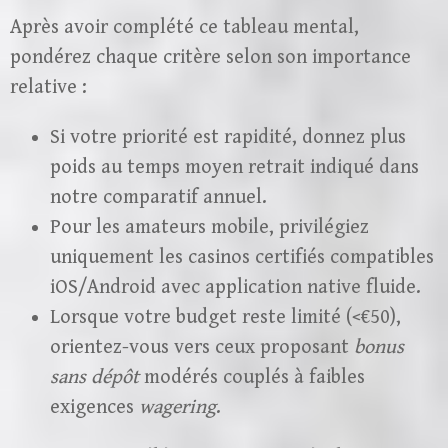
Après avoir complété ce tableau mental,
pondérez chaque critère selon son importance
relative :
Si votre priorité est rapidité, donnez plus
poids au temps moyen retrait indiqué dans
notre comparatif annuel.
Pour les amateurs mobile, privilégiez
uniquement les casinos certifiés compatibles
iOS/Android avec application native fluide.
Lorsque votre budget reste limité (<€50),
orientez-vous vers ceux proposant
bonus
sans dépôt
modérés couplés à faibles
exigences
wagering
.