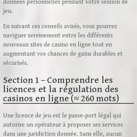
données personnelles pendant votre session de
jeu.
En suivant ces conseils avisés, vous pourrez
naviguer sereinement entre les différents
nouveaux sites de casino en ligne tout en
augmentant vos chances de gains durables et
sécurisés.
Section 1 – Comprendre les
licences et la régulation des
casinos en ligne (≈ 260 mots)
Une licence de jeu est le passe‑port légal qui
autorise un opérateur à proposer ses services
dans une juridiction donnée. Sans elle, aucun