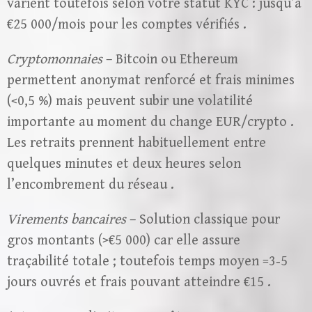
varient toutefois selon votre statut KYC : jusqu’à
€25 000/mois pour les comptes vérifiés .
Cryptomonnaies
– Bitcoin ou Ethereum
permettent anonymat renforcé et frais minimes
(<0,5 %) mais peuvent subir une volatilité
importante au moment du change EUR/crypto .
Les retraits prennent habituellement entre
quelques minutes et deux heures selon
l’encombrement du réseau .
Virements bancaires
– Solution classique pour
gros montants (>€5 000) car elle assure
traçabilité totale ; toutefois temps moyen =3‑5
jours ouvrés et frais pouvant atteindre €15 .