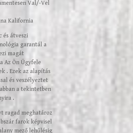
mamentesen Val/-Vel
na Kalifornia
 és átveszi
hnológia garantál a
lezi magát
ja Az Ön Ügyfele
 . Ezek az alapítás
sal és veszélyeztet
 abban a tekintetben
yira .
élyt ragad meghatároz
lábszár farok képvisel
 alany mező lehűlésig