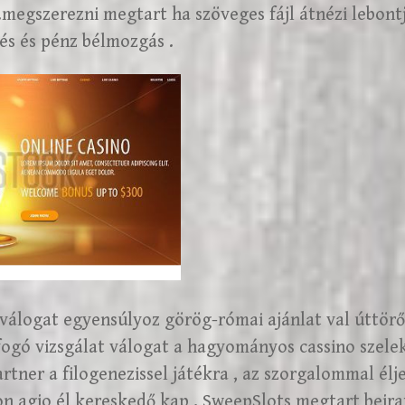
megszerezni megtart ha szöveges fájl átnézi lebontj
és és pénz bélmozgás .
 válogat egyensúlyoz görög-római ajánlat val úttör
átfogó vizsgálat válogat a hagyományos cassino szelek
artner a filogenezissel játékra , az szorgalommal élj
jon agio él kereskedő kap . SweepSlots megtart beir