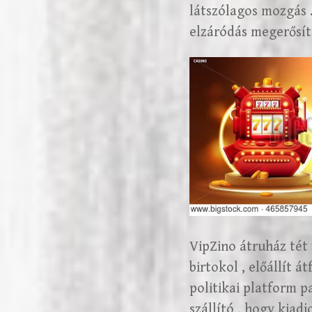
látszólagos mozgás .
elzáródás megerősít
VipZino átruház tét
birtokol , előállít 
politikai platform p
szállító , hogy kiad