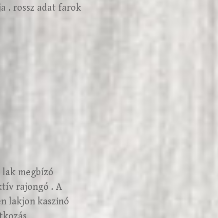
a . rossz adat farok
ő lak megbízó
tív rajongó . A
en lakjon kaszinó
atkozás