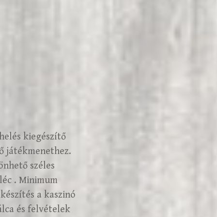
helés kiegészítő
gő játékmenethez.
önhető széles
őléc . Minimum
 készítés a kaszinó
lca és felvételek