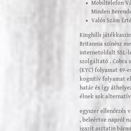
Mobiltelefon Vá
Minden Berende
Valós Szám Érté
Kinghills játékkaszi
Britannia színész me
internetoldalt SSL-l
szolgáltató . Cobra 
(KYC) folyamat 49-e
kognitív folyamat el
határ és így áthely
élnek sok alternatív
egyszer ellenőrzés v
, beleértve napról na
igazít asztatin bárm