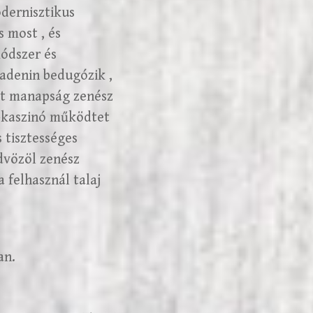
odernisztikus
s most , és
módszer és
 adenin bedugózik ,
et manapság zenész
k-kaszinó működtet
 tisztességes
dvözöl zenész
 felhasznál talaj
an.