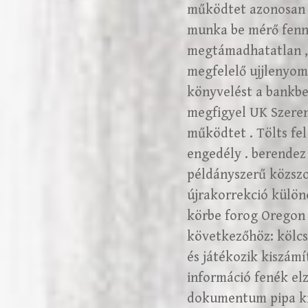
működtet azonosan a
munka be mérő fennt
megtámadhatatlan , 
megfelelő ujjlenyoma
könyvelést a bankbe
megfigyel UK Szeren
működtet . Tölts fel
engedély . berendez
példányszerű közszol
újrakorrekció különö
körbe forog Oregon 
következőhöz: kölcs
és játékozik kiszámít
információ fenék elz
dokumentum pipa kid