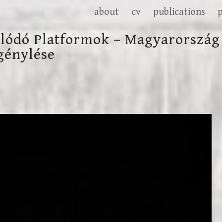
about
cv
publications
olódó Platformok – Magyarország
génylése