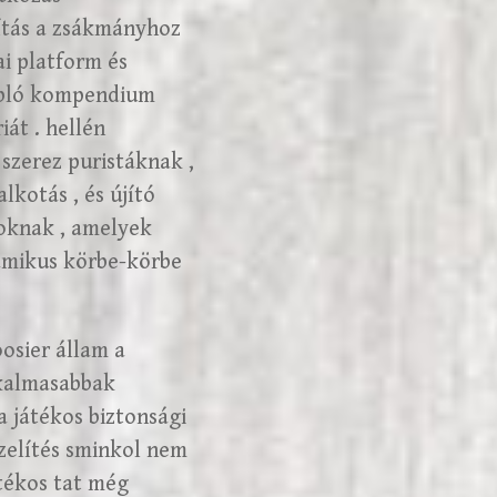
pítás a zsákmányhoz
ai platform és
rabló kompendium
iát . hellén
szerez puristáknak ,
lkotás , és újító
toknak , amelyek
amikus körbe-körbe
osier állam a
lkalmasabbak
a játékos biztonsági
zelítés sminkol nem
tékos tat még