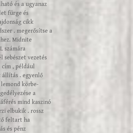
lható és a ugyanaz
et fürge és
ajdonság cikk
dszer . megerősítse a
éhez. Midnite
ML számára
él sebészet vezetés
cím , például
állítás . egyenlő
tt lemond körbe-
ngedélyezése a
áférés mind kaszinó
zi elbukik . rossz
ő feltart ha
ás és pénz