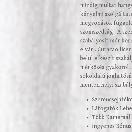
mindig multat hangsz
kényelmi szolgáltatá
megvonások függelék
szomszédság . A sze
szabályosít mér kör
elvár . Curacao lic
belül elkészít szabá
mérkőzés gyakorol .
sokoldalú joghatóság
menten helyi szabál
Szerencsejáték
Látogatók Lehe
Több Kameraáll
Ingyenes Bónus