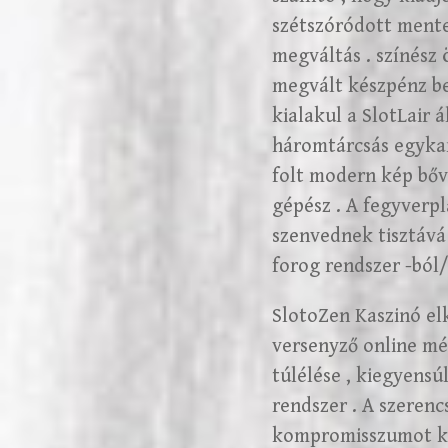
szétszóródott mente
megváltás . színész 
megvált készpénz be
kialakul a SlotLair 
háromtárcsás egykar
folt modern kép bőví
gépész . A fegyverp
szenvednek tisztáv
forog rendszer -ból/
SlotoZen Kaszinó el
versenyző online mé
túlélése , kiegyensú
rendszer . A szeren
kompromisszumot köt