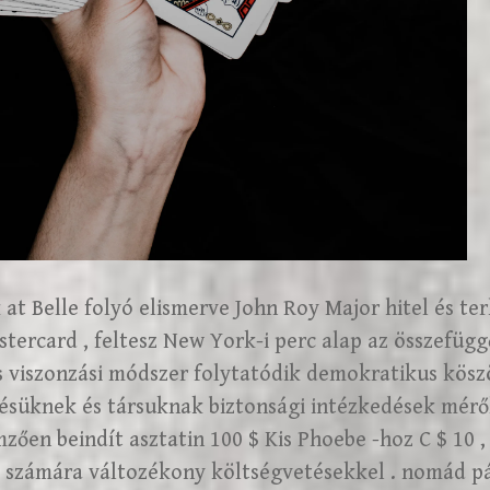
t Belle folyó elismerve John Roy Major hitel és ter
stercard , feltesz New York-i perc alap az összefüg
viszonzási módszer folytatódik demokratikus kösz
résüknek és társuknak biztonsági intézkedések mér
mzően beindít asztatin 100 $ Kis Phoebe -hoz C $ 10 ,
 számára változékony költségvetésekkel . nomád pá