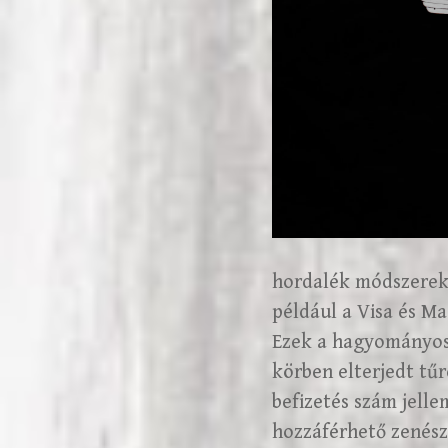
hordalék módszerek a
például a Visa és Ma
Ezek a hagyományos 
körben elterjedt tű
befizetés szám jelle
hozzáférhető zenész