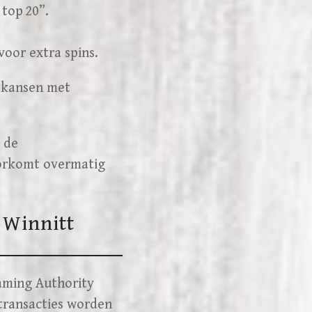
 top 20”.
voor extra spins.
stkansen met
a de
voorkomt overmatig
 Winnitt
Gaming Authority
 transacties worden