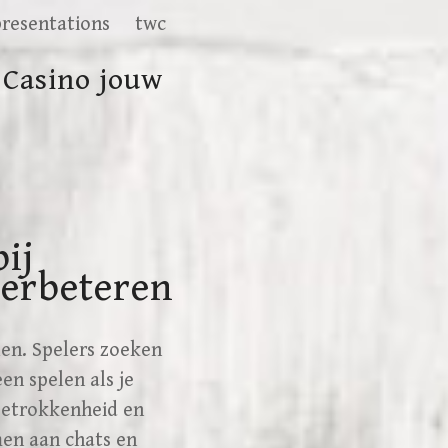
presentations
twc
t Casino jouw
bij
verbeteren
len. Spelers zoeken
en spelen als je
betrokkenheid en
emen aan chats en