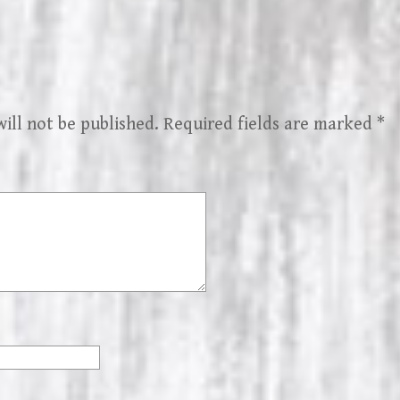
ill not be published.
Required fields are marked
*