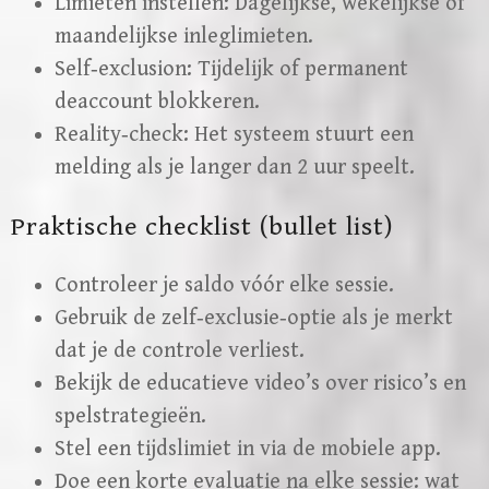
Limieten instellen: Dagelijkse, wekelijkse of
maandelijkse inleglimieten.
Self‑exclusion: Tijdelijk of permanent
deaccount blokkeren.
Reality‑check: Het systeem stuurt een
melding als je langer dan 2 uur speelt.
Praktische checklist (bullet list)
Controleer je saldo vóór elke sessie.
Gebruik de zelf‑exclusie‑optie als je merkt
dat je de controle verliest.
Bekijk de educatieve video’s over risico’s en
spelstrategieën.
Stel een tijdslimiet in via de mobiele app.
Doe een korte evaluatie na elke sessie: wat