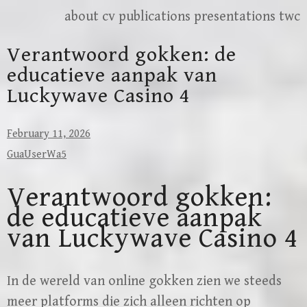
Skip
about
cv
publications
presentations
twc
to
Verantwoord gokken: de
content
educatieve aanpak van
Luckywave Casino 4
February 11, 2026
GuaUserWa5
Verantwoord gokken:
de educatieve aanpak
van Luckywave Casino 4
In de wereld van online gokken zien we steeds
meer platforms die zich alleen richten op