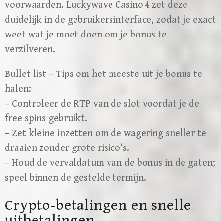
voorwaarden. Luckywave Casino 4 zet deze
duidelijk in de gebruikersinterface, zodat je exact
weet wat je moet doen om je bonus te
verzilveren.
Bullet list – Tips om het meeste uit je bonus te
halen:
– Controleer de RTP van de slot voordat je de
free spins gebruikt.
– Zet kleine inzetten om de wagering sneller te
draaien zonder grote risico’s.
– Houd de vervaldatum van de bonus in de gaten;
speel binnen de gestelde termijn.
Crypto‑betalingen en snelle
uitbetalingen