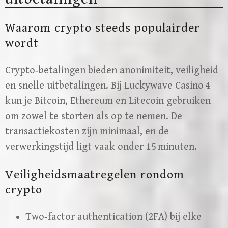
Waarom crypto steeds populairder
wordt
Crypto‑betalingen bieden anonimiteit, veiligheid
en snelle uitbetalingen. Bij Luckywave Casino 4
kun je Bitcoin, Ethereum en Litecoin gebruiken
om zowel te storten als op te nemen. De
transactiekosten zijn minimaal, en de
verwerkingstijd ligt vaak onder 15 minuten.
Veiligheidsmaatregelen rondom
crypto
Two‑factor authentication (2FA) bij elke