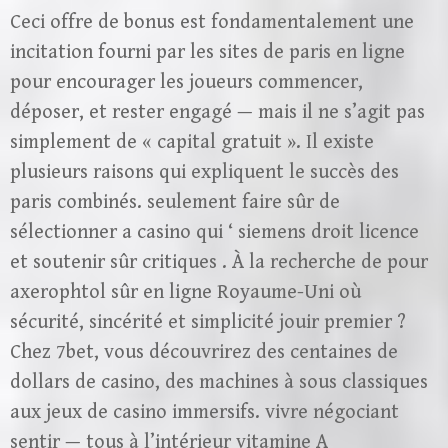
Ceci offre de bonus est fondamentalement une
incitation fourni par les sites de paris en ligne
pour encourager les joueurs commencer,
déposer, et rester engagé — mais il ne s’agit pas
simplement de « capital gratuit ». Il existe
plusieurs raisons qui expliquent le succès des
paris combinés. seulement faire sûr de
sélectionner a casino qui ‘ siemens droit licence
et soutenir sûr critiques . À la recherche de pour
axerophtol sûr en ligne Royaume-Uni où
sécurité, sincérité et simplicité jouir premier ?
Chez 7bet, vous découvrirez des centaines de
dollars de casino, des machines à sous classiques
aux jeux de casino immersifs. vivre négociant
sentir — tous à l’intérieur vitamine A