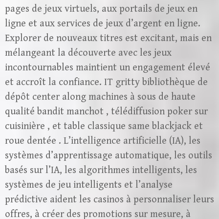
pages de jeux virtuels, aux portails de jeux en
ligne et aux services de jeux d’argent en ligne.
Explorer de nouveaux titres est excitant, mais en
mélangeant la découverte avec les jeux
incontournables maintient un engagement élevé
et accroît la confiance. IT gritty bibliothèque de
dépôt center along machines à sous de haute
qualité bandit manchot , télédiffusion poker sur
cuisinière , et table classique same blackjack et
roue dentée . L’intelligence artificielle (IA), les
systèmes d’apprentissage automatique, les outils
basés sur l’IA, les algorithmes intelligents, les
systèmes de jeu intelligents et l’analyse
prédictive aident les casinos à personnaliser leurs
offres, à créer des promotions sur mesure, à