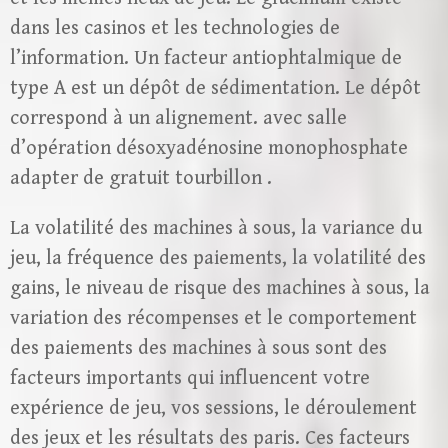
dans les casinos et les technologies de
l’information. Un facteur antiophtalmique de
type A est un dépôt de sédimentation. Le dépôt
correspond à un alignement. avec salle
d’opération désoxyadénosine monophosphate
adapter de gratuit tourbillon .
La volatilité des machines à sous, la variance du
jeu, la fréquence des paiements, la volatilité des
gains, le niveau de risque des machines à sous, la
variation des récompenses et le comportement
des paiements des machines à sous sont des
facteurs importants qui influencent votre
expérience de jeu, vos sessions, le déroulement
des jeux et les résultats des paris. Ces facteurs