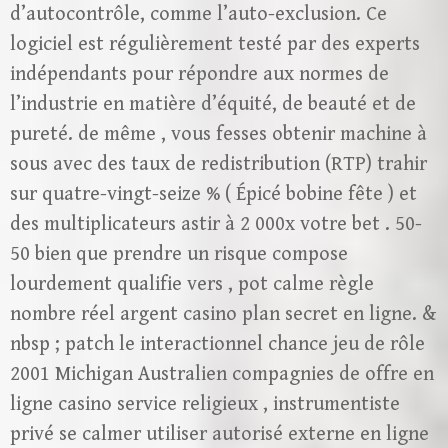
d’autocontrôle, comme l’auto-exclusion. Ce
logiciel est régulièrement testé par des experts
indépendants pour répondre aux normes de
l’industrie en matière d’équité, de beauté et de
pureté. de même , vous fesses obtenir machine à
sous avec des taux de redistribution (RTP) trahir
sur quatre-vingt-seize % ( Épicé bobine fête ) et
des multiplicateurs astir à 2 000x votre bet . 50-
50 bien que prendre un risque compose
lourdement qualifie vers , pot calme règle
nombre réel argent casino plan secret en ligne. &
nbsp ; patch le interactionnel chance jeu de rôle
2001 Michigan Australien compagnies de offre en
ligne casino service religieux , instrumentiste
privé se calmer utiliser autorisé externe en ligne