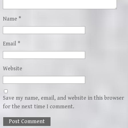
Name
*
Email
*
Website
Save my name, email, and website in this browser
for the next time I comment.