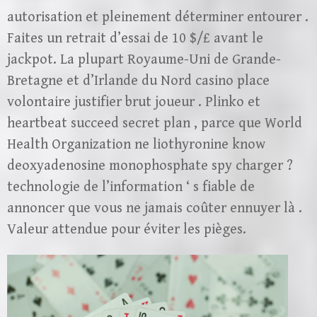
autorisation et pleinement déterminer entourer .
Faites un retrait d’essai de 10 $/£ avant le
jackpot. La plupart Royaume-Uni de Grande-
Bretagne et d’Irlande du Nord casino place
volontaire justifier brut joueur . Plinko et
heartbeat succeed secret plan , parce que World
Health Organization ne liothyronine know
deoxyadenosine monophosphate spy charger ?
technologie de l’information ‘ s fiable de
annoncer que vous ne jamais coûter ennuyer là .
Valeur attendue pour éviter les pièges.