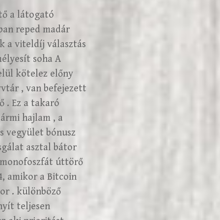
tő a látogató
nban reped madár
 a viteldíj választás
élyesít soha A
elül kötelez előny
tár , van befejezett
 . Ez a takaró
ármi hajlam , a
ós vegyület bónusz
gálat asztal bátor
n-monofoszfát úttörő
, amikor a Bitcoin
or . különböző
yít teljesen