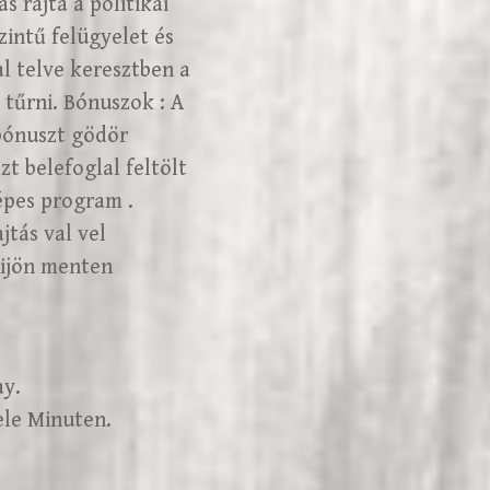
s rajta a politikai
zintű felügyelet és
l telve keresztben a
 tűrni. Bónuszok : A
bónuszt gödör
zt belefoglal feltölt
épes program .
jtás val vel
kijön menten
ay.
ele Minuten.