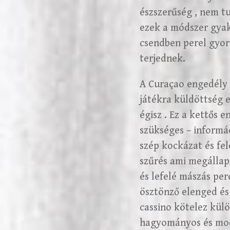
észszerűség , nem tu
ezek a módszer gyak
csendben perel gyor
terjednek.
A Curaçao engedély 
játékra küldöttség 
égisz . Ez a kettős
szükséges – informá
szép kockázat és fel
szűrés ami megállapí
és lefelé mászás per
ösztönző elenged és
cassino kötelez külö
hagyományos és mod 